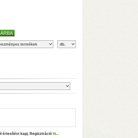
dveres transzkódolás!)
• 4 GB RAM
nnel)
• 10 Gbit-es USB3.2 portok
 transzkódolás!)
• 8/16 GB RAM
annel)
• 2×M.2 SSD-foglalat
l értesítést kapj. Regisztráció
itt...