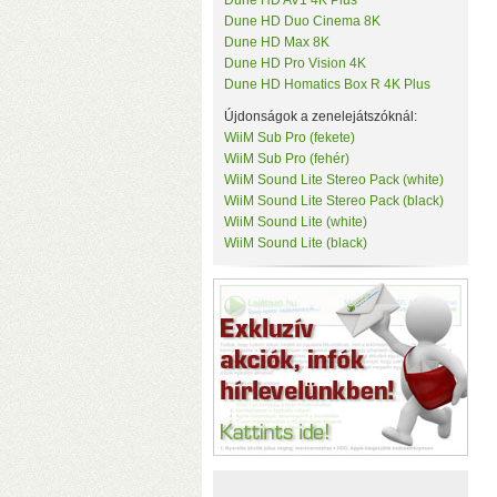
Dune HD AV1 4K Plus
Tenda
Dune HD Duo Cinema 8K
c
TerraMaster
Dune HD Max 8K
k
ThirdReality
Dune HD Pro Vision 4K
TKB Home
Dune HD Homatics Box R 4K Plus
TP-Link
Újdonságok a zenelejátszóknál:
Twelve South
Ubiquiti
WiiM Sub Pro (fekete)
UPS Power
WiiM Sub Pro (fehér)
Vision Security
WiiM Sound Lite Stereo Pack (white)
WD
WiiM Sound Lite Stereo Pack (black)
WiiM
WiiM Sound Lite (white)
Y-Cam
WiiM Sound Lite (black)
Yeelight
Z-Wave.Me
Zipato
(