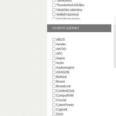
Távvezérlő
Thunderbolt bővítés
Vásárlási utalvány
Vetített házimozi
Világítástechnika
GYÁRTÓ SZERINT
ABUS
Aeotec
AKiTiO
v
APC
M
Aqara
Arylic
Audioengine
AXAGON
BeNext
Brand
BroadLink
ComfortClick
CompuRAM
Crucial
CyberPower
Cygnett
H
Dinic