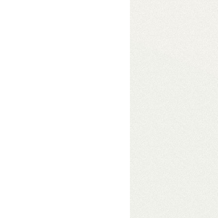
eszközben
• USB 3.2 Gen2
e módokkal akár 48 TB
s adatelérés érdekében
 Gbit/s átviteli sebességgel.
Hibrid
 is számít – pl. videószerkesztéshez.
s, tetszőleges fájlrendszerrel.