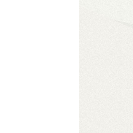
eszközben
• USB 3.2 Gen2
e módokkal akár 96 TB
s adatelérés érdekében