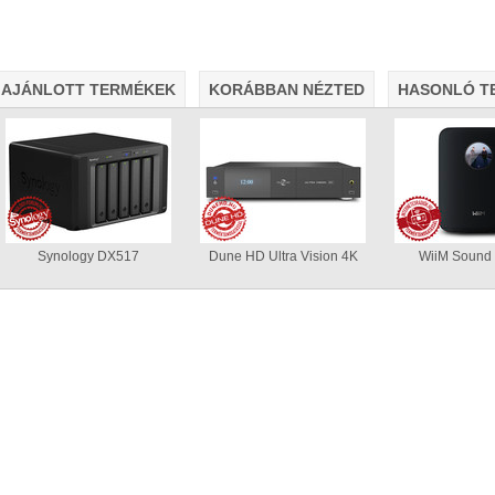
AJÁNLOTT TERMÉKEK
KORÁBBAN NÉZTED
HASONLÓ T
• Hardveres RAID0/RAID1/RAID5/RAID10 módok
• A RAI
álasztható
• Hot spare lemez(ek) a RAID javításához
• 5 G
Byte/s merevlemezekkel)
• Ingyenes backup-szoftver Win
Synology DX517
Dune HD Ultra Vision 4K
WiiM Sound 
AV1 4K Plus
– 4K-s filmfájlok, YouTube HDR videók lejátszásához
– Amlog
DR10 és HDR10+ tartalmak kezelése
– Egyedi Dune HD jukebox-os kezelőfelüle