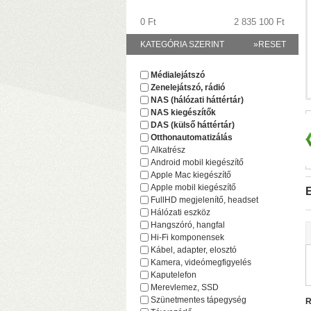
0 Ft
2 835 100 Ft
KATEGÓRIA SZERINT
»RESET
Médialejátszó
Zenelejátszó, rádió
(
NAS (hálózati háttértár)
NAS kiegészítők
DAS (külső háttértár)
Otthonautomatizálás
Alkatrész
Android mobil kiegészítő
Apple Mac kiegészítő
Apple mobil kiegészítő
E
FullHD megjelenítő, headset
Hálózati eszköz
Hangszóró, hangfal
Hi-Fi komponensek
Kábel, adapter, elosztó
F
Kamera, videómegfigyelés
(
Kaputelefon
(
Merevlemez, SSD
Szünetmentes tápegység
R