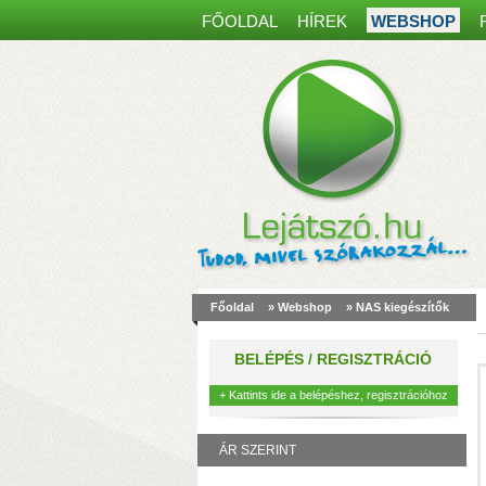
FŐOLDAL
HÍREK
WEBSHOP
Főoldal
»
Webshop
»
NAS kiegészítők
a
m
BELÉPÉS / REGISZTRÁCIÓ
k
+ Kattints ide a belépéshez, regisztrációhoz
ÁR SZERINT