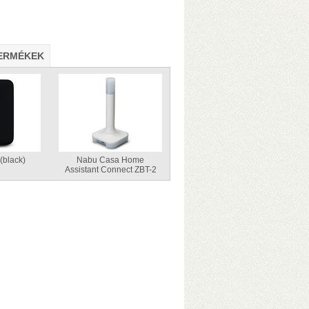
ERMÉKEK
D-mód a hátlapi kapcsolóval
Bit/s sebesség USB3-on (230–250
dow-hoz
(black)
Nabu Casa Home
Assistant Connect ZBT-2
ic S905W2 processzor, 4+32 GB memória
–
t
– Lejátszás SD-kártyáról, USB-ről és