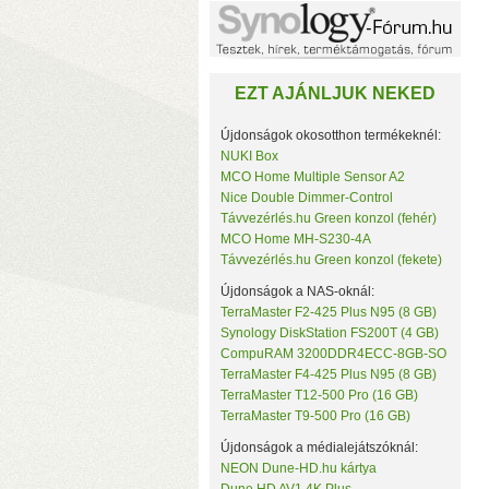
Noname
NorStone
NorthQ
NUKI
EZT AJÁNLJUK NEKED
Omega Optical
Open Hour
OWC
Újdonságok okosotthon termékeknél:
Philio Technology
NUKI Box
Poly Control
MCO Home Multiple Sensor A2
Popp
Nice Double Dimmer-Control
Qubino
Távvezérlés.hu Green konzol (fehér)
Remotec
MCO Home MH-S230-4A
c
Seagate
Távvezérlés.hu Green konzol (fekete)
k
Secure
Sensative
Újdonságok a NAS-oknál:
Shelly
TerraMaster F2-425 Plus N95 (8 GB)
Silicon Labs
Synology DiskStation FS200T (4 GB)
Silicon Power
CompuRAM 3200DDR4ECC-8GB-SO
Skydigital
TerraMaster F4-425 Plus N95 (8 GB)
SmartWise
TerraMaster T12-500 Pro (16 GB)
Sonnet
TerraMaster T9-500 Pro (16 GB)
SONOFF
Synology
Újdonságok a médialejátszóknál:
Targus
NEON Dune-HD.hu kártya
Távvezérlés.hu