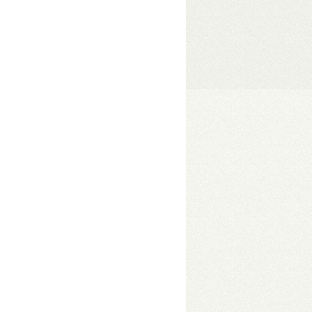
1/JBOD/Single módok
• 1075 MB/s
zelése
• Hőfokszabályzós, extra