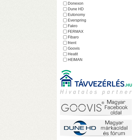
h
Donexon
Dune HD
Eutonomy
Everspring
Fakro
FERMAX
Fibaro
frient
Goovis
Heatit
HEIMAN
Heltun
iEAST
Imperial
Incipio
Lejátszó.hu
Lince
MCO Home
Mean Well
MOHAnet
Nabu Casa
NEO
NEON
o
Nice
h
NodOn