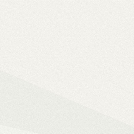
Solo 8K
– 8K-s filmfájlok, Y
lemezfiók
– Blu-ray fájlok leját
Dune HD jukebox-os kezelőfelüle