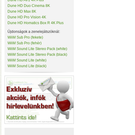
Dune HD AV1 4K Plus
• Hardver RAID-es tárhe
Tenda
Dune HD Duo Cinema 8K
csatlakozás (10 Gbit/sec)
TerraMaster
Dune HD Max 8K
kapacitással
• 3×M.2 SS
ThirdReality
Dune HD Pro Vision 4K
TKB Home
Dune HD Homatics Box R 4K Plus
TP-Link
Újdonságok a zenelejátszóknál:
Twelve South
Ubiquiti
WiiM Sub Pro (fekete)
UPS Power
WiiM Sub Pro (fehér)
Vision Security
WiiM Sound Lite Stereo Pack (white)
WD
WiiM Sound Lite Stereo Pack (black)
WiiM
WiiM Sound Lite (white)
Y-Cam
WiiM Sound Lite (black)
Yeelight
Z-Wave.Me
Hardver RAID-es külső h
Zipato
(HDD, SSD, M.2 SSD) tárhely
Windows, macOS, és Linux o