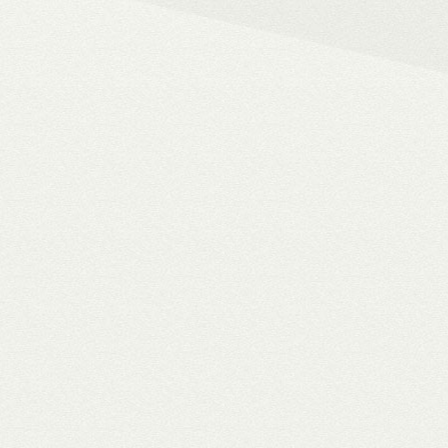
– 4K HDR+/Dolby Vision hál
– Netflix, Disney+, HBO Ma
– MyCollection filmes jukebox
Blu-ray menük lejátszása, 
– Gigabites ethernet és Wi-F
– TV-tuner kezelése
WiiM Pro
multiroom háló
✓ TIDAL MQA bitperfect lejátszás
✓ 106 dB jel/zaj viszony
✓ High-end hangminőség
✓ Amazon Alexa, Google Assistant