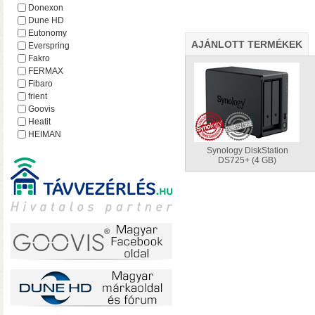
hálózatról
Donexon
Dune HD
Eutonomy
AJÁNLOTT TERMÉKEK
Everspring
Fakro
FERMAX
Fibaro
frient
Goovis
Heatit
HEIMAN
Heltun
Synology DiskStation
iEAST
DS725+ (4 GB)
Imperial
Incipio
Lejátszó.hu
Lince
MCO Home
Mean Well
MOHAnet
Nabu Casa
NEO
• USB 3.2 Gen2 csatlakoz
NEON
olvasási sebesség RAID0
Nice
halk ventilátor
NodOn