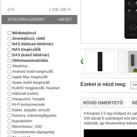
0 Ft
2 835 100 Ft
KATEGÓRIA SZERINT
»RESET
A TerraMaster-nél i
Médialejátszó
F2-425 és F4-425 NAS-
Zenelejátszó, rádió
(16 GB-ig bővíthető!)
• 
NAS (hálózati háttértár)
NAS kiegészítők
DAS (külső háttértár)
Otthonautomatizálás
Alkatrész
Android mobil kiegészítő
Apple Mac kiegészítő
Apple mobil kiegészítő
Ezeket is nézd meg:
FullHD megjelenítő, headset
Hálózati eszköz
Hangszóró, hangfal
RÖVID ISMERTETŐ
R
Hi-Fi komponensek
Plusz teljesítmény ko
Kábel, adapter, elosztó
F2-425 Plus és F4-425 
A Keypad 2.0 egy kódpad és ujj
Kamera, videómegfigyelés
200 darab 6-számjegyű kód táro
(32 GB-ig bővíthető!)
• 
Kaputelefon
működik, így felszerelése kábele
(tárhely és/vagy cache)
Merevlemez, SSD
Szünetmentes tápegység