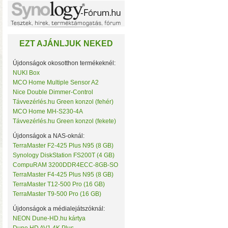
Noname
NorStone
NorthQ
NUKI
EZT AJÁNLJUK NEKED
Omega Optical
Open Hour
OWC
Újdonságok okosotthon termékeknél:
Philio Technology
NUKI Box
Poly Control
MCO Home Multiple Sensor A2
Popp
Nice Double Dimmer-Control
Qubino
• Hardver RAID-es tárhe
Távvezérlés.hu Green konzol (fehér)
Remotec
MCO Home MH-S230-4A
csatlakozás (10 Gbit/sec)
Seagate
Távvezérlés.hu Green konzol (fekete)
kapacitással
• 4×M.2 SS
Secure
Sensative
Újdonságok a NAS-oknál:
Shelly
TerraMaster F2-425 Plus N95 (8 GB)
Silicon Labs
Synology DiskStation FS200T (4 GB)
Silicon Power
CompuRAM 3200DDR4ECC-8GB-SO
Skydigital
TerraMaster F4-425 Plus N95 (8 GB)
SmartWise
TerraMaster T12-500 Pro (16 GB)
Sonnet
TerraMaster T9-500 Pro (16 GB)
SONOFF
Synology
Újdonságok a médialejátszóknál:
Targus
NEON Dune-HD.hu kártya
Távvezérlés.hu