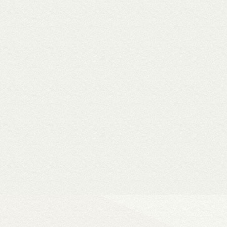
WiiM Mini
Hi-Fi hálózati
- Natív 24-bit/192 kHz adatfeldolg
- DLNA és AirPlay (2), szünetment
- Spotify, Tidal, Deezer, Amazon M
- 802.11a/b/g/n/ac Wi-Fi 2,4/5 GHz
- Okosotthon-kompatibilitás
Ultra Vision 4K high-e