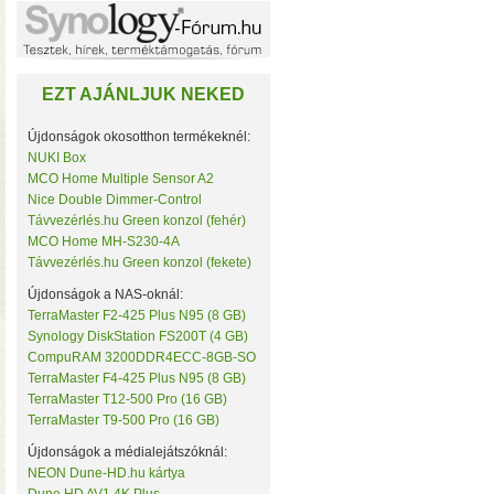
Noname
NorStone
NorthQ
NUKI
EZT AJÁNLJUK NEKED
Omega Optical
Open Hour
OWC
Újdonságok okosotthon termékeknél:
Philio Technology
NUKI Box
Poly Control
MCO Home Multiple Sensor A2
Popp
Nice Double Dimmer-Control
Qubino
• Hardver RAID-es tárhe
Távvezérlés.hu Green konzol (fehér)
Remotec
MCO Home MH-S230-4A
csatlakozás (10 Gbit/sec)
Seagate
Távvezérlés.hu Green konzol (fekete)
kapacitással
• 4×M.2 SS
Secure
Sensative
Újdonságok a NAS-oknál:
Shelly
TerraMaster F2-425 Plus N95 (8 GB)
Silicon Labs
Synology DiskStation FS200T (4 GB)
Silicon Power
CompuRAM 3200DDR4ECC-8GB-SO
Skydigital
TerraMaster F4-425 Plus N95 (8 GB)
SmartWise
TerraMaster T12-500 Pro (16 GB)
Sonnet
TerraMaster T9-500 Pro (16 GB)
SONOFF
Synology
Újdonságok a médialejátszóknál:
Targus
NEON Dune-HD.hu kártya
Távvezérlés.hu