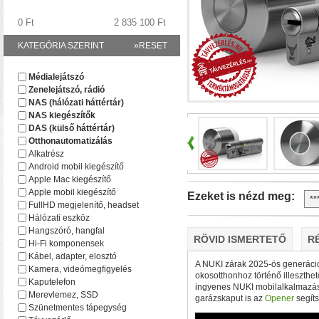
0 Ft
2 835 100 Ft
KATEGÓRIA SZERINT
»RESET
A TerraMaster-nél i
Médialejátszó
F2-425 és F4-425 NAS-
Zenelejátszó, rádió
(16 GB-ig bővíthető!)
• 
NAS (hálózati háttértár)
NAS kiegészítők
DAS (külső háttértár)
Otthonautomatizálás
Alkatrész
Android mobil kiegészítő
Apple Mac kiegészítő
Apple mobil kiegészítő
Ezeket is nézd meg:
FullHD megjelenítő, headset
Hálózati eszköz
Hangszóró, hangfal
RÖVID ISMERTETŐ
R
Hi-Fi komponensek
Plusz teljesítmény ko
Kábel, adapter, elosztó
F2-425 Plus és F4-425 
A NUKI zárak 2025-ös generációj
Kamera, videómegfigyelés
okosotthonhoz történő illeszthet
(32 GB-ig bővíthető!)
• 
Kaputelefon
ingyenes NUKI mobilalkalmazáson
(tárhely és/vagy cache)
Merevlemez, SSD
garázskaput is az
Opener
segíts
Szünetmentes tápegység