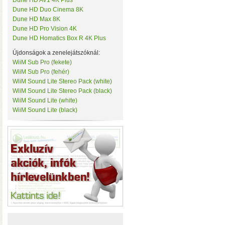
Dune HD AV1 4K Plus
• Hardver RAID-es tárhe
Tenda
Dune HD Duo Cinema 8K
csatlakozás (10 Gbit/sec)
TerraMaster
Dune HD Max 8K
kapacitással
• 3×M.2 SS
ThirdReality
Dune HD Pro Vision 4K
TKB Home
Dune HD Homatics Box R 4K Plus
TP-Link
Újdonságok a zenelejátszóknál:
Twelve South
Ubiquiti
WiiM Sub Pro (fekete)
UPS Power
WiiM Sub Pro (fehér)
Vision Security
WiiM Sound Lite Stereo Pack (white)
WD
WiiM Sound Lite Stereo Pack (black)
WiiM
WiiM Sound Lite (white)
Y-Cam
WiiM Sound Lite (black)
Yeelight
Z-Wave.Me
Hardver RAID-es külső h
Zipato
(HDD, SSD, M.2 SSD) tárhely
Windows, macOS, és Linux o