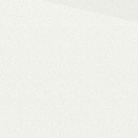
– 4K HDR+/Dolby Vision hál
– Netflix, Disney+, HBO Ma
– MyCollection filmes jukebox
Blu-ray menük lejátszása, 
– Gigabites ethernet és Wi-F
– TV-tuner kezelése
WiiM Pro
multiroom háló
✓ TIDAL MQA bitperfect lejátszás
✓ 106 dB jel/zaj viszony
✓ High-end hangminőség
✓ Amazon Alexa, Google Assistant