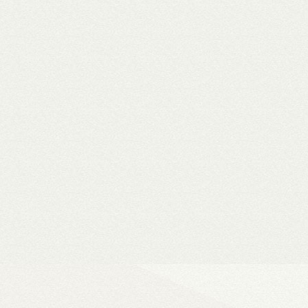
WiiM Mini
Hi-Fi hálózati
- Natív 24-bit/192 kHz adatfeldolg
- DLNA és AirPlay (2), szünetment
- Spotify, Tidal, Deezer, Amazon M
- 802.11a/b/g/n/ac Wi-Fi 2,4/5 GHz
- Okosotthon-kompatibilitás
Ultra Vision 4K high-e