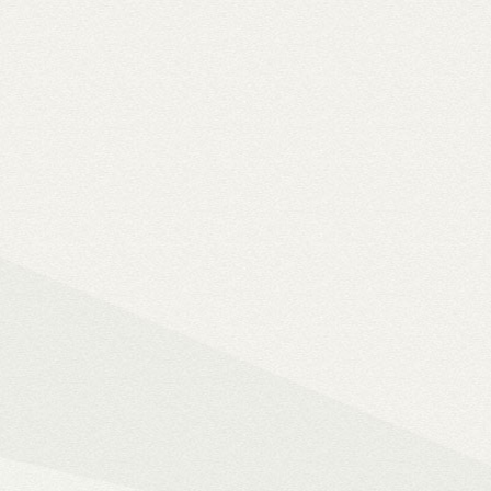
Solo 8K
– 8K-s filmfájlok, Y
lemezfiók
– Blu-ray fájlok leját
Dune HD jukebox-os kezelőfelüle