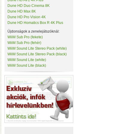
Dune HD AV1 4K Plus
• Hardver RAID-es tárhe
Tenda
Dune HD Duo Cinema 8K
csatlakozás (10 Gbit/sec)
TerraMaster
Dune HD Max 8K
kapacitással
• 3×M.2 SS
ThirdReality
Dune HD Pro Vision 4K
TKB Home
Dune HD Homatics Box R 4K Plus
TP-Link
Újdonságok a zenelejátszóknál:
Twelve South
Ubiquiti
WiiM Sub Pro (fekete)
UPS Power
WiiM Sub Pro (fehér)
Vision Security
WiiM Sound Lite Stereo Pack (white)
WD
WiiM Sound Lite Stereo Pack (black)
WiiM
WiiM Sound Lite (white)
Y-Cam
WiiM Sound Lite (black)
Yeelight
Z-Wave.Me
Hardver RAID-es külső h
Zipato
(HDD, SSD, M.2 SSD) tárhely
Windows, macOS, és Linux o