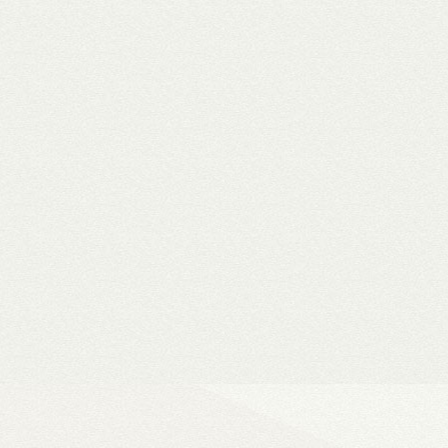
WiiM Mini
Hi-Fi hálózati
- Natív 24-bit/192 kHz adatfeldolg
- DLNA és AirPlay (2), szünetment
- Spotify, Tidal, Deezer, Amazon M
- 802.11a/b/g/n/ac Wi-Fi 2,4/5 GHz
- Okosotthon-kompatibilitás
Ultra Vision 4K high-e