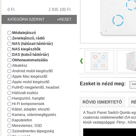
0 Ft
2 835 100 Ft
KATEGÓRIA SZERINT
»RESET
A TerraMaster-nél i
Médialejátszó
F2-425 és F4-425 NAS-
Zenelejátszó, rádió
(16 GB-ig bővíthető!)
• 
NAS (hálózati háttértár)
NAS kiegészítők
DAS (külső háttértár)
Otthonautomatizálás
Alkatrész
Android mobil kiegészítő
Apple Mac kiegészítő
Apple mobil kiegészítő
Ezeket is nézd meg:
FullHD megjelenítő, headset
Hálózati eszköz
Hangszóró, hangfal
RÖVID ISMERTETŐ
R
Hi-Fi komponensek
Plusz teljesítmény ko
Kábel, adapter, elosztó
F2-425 Plus és F4-425 
A Touch Panel Switch Quinto egy
Kamera, videómegfigyelés
csatornás relékimenettel (5A rez
(32 GB-ig bővíthető!)
• 
Kaputelefon
kívüli vastagsággal. Fény-, hőm
(tárhely és/vagy cache)
Merevlemez, SSD
Szünetmentes tápegység