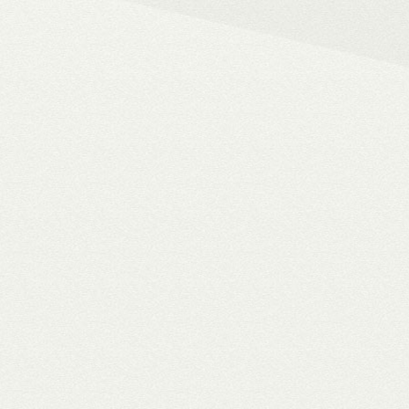
– 4K HDR+/Dolby Vision hál
– Netflix, Disney+, HBO Ma
– MyCollection filmes jukebox
Blu-ray menük lejátszása, 
– Gigabites ethernet és Wi-F
– TV-tuner kezelése
WiiM Pro
multiroom háló
✓ TIDAL MQA bitperfect lejátszás
✓ 106 dB jel/zaj viszony
✓ High-end hangminőség
✓ Amazon Alexa, Google Assistant