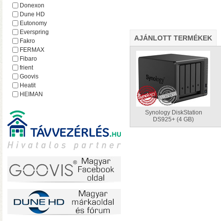
hálózatról
Donexon
Dune HD
Eutonomy
Everspring
AJÁNLOTT TERMÉKEK
Fakro
FERMAX
Fibaro
frient
Goovis
Heatit
HEIMAN
Heltun
iEAST
Synology DiskStation
DS925+ (4 GB)
Imperial
Incipio
Lejátszó.hu
Lince
MCO Home
Mean Well
MOHAnet
Nabu Casa
NEO
• USB 3.2 Gen2 csatlakoz
NEON
olvasási sebesség RAID0
Nice
halk ventilátor
NodOn