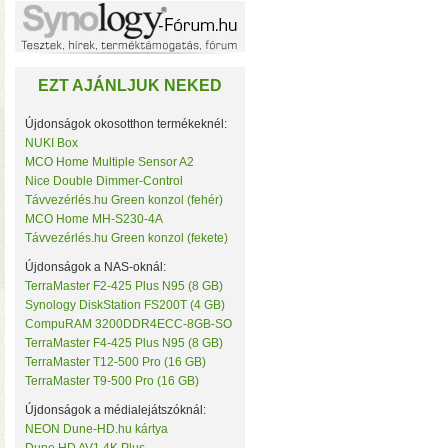
Noname
NorStone
NorthQ
NUKI
EZT AJÁNLJUK NEKED
Omega Optical
Open Hour
OWC
Újdonságok okosotthon termékeknél:
Philio Technology
NUKI Box
Poly Control
MCO Home Multiple Sensor A2
Popp
Nice Double Dimmer-Control
Qubino
• Hardver RAID-es tárhe
Távvezérlés.hu Green konzol (fehér)
Remotec
MCO Home MH-S230-4A
csatlakozás (10 Gbit/sec)
Seagate
Távvezérlés.hu Green konzol (fekete)
kapacitással
• 4×M.2 SS
Secure
Sensative
Újdonságok a NAS-oknál:
Shelly
TerraMaster F2-425 Plus N95 (8 GB)
Silicon Labs
Synology DiskStation FS200T (4 GB)
Silicon Power
CompuRAM 3200DDR4ECC-8GB-SO
Skydigital
TerraMaster F4-425 Plus N95 (8 GB)
SmartWise
TerraMaster T12-500 Pro (16 GB)
Sonnet
TerraMaster T9-500 Pro (16 GB)
SONOFF
Synology
Újdonságok a médialejátszóknál:
Targus
NEON Dune-HD.hu kártya
Távvezérlés.hu