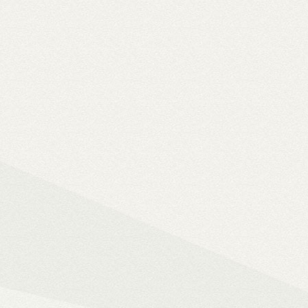
Solo 8K
– 8K-s filmfájlok, Y
lemezfiók
– Blu-ray fájlok leját
Dune HD jukebox-os kezelőfelüle