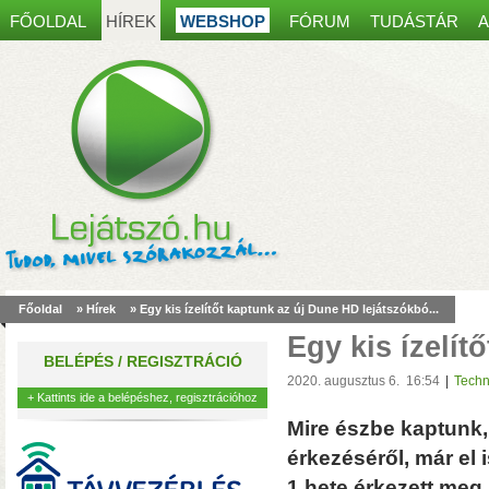
FŐOLDAL
HÍREK
WEBSHOP
FÓRUM
TUDÁSTÁR
A
Spanyol kaputelefon
most30 000 Ft kedvez
Főoldal
»
Hírek
» Egy kis ízelítőt kaptunk az új Dune HD lejátszókbó...
akár 8 mobiltelefonon, table
Egy kis ízelít
működés, egy régi ajtócsen
BELÉPÉS / REGISZTRÁCIÓ
kábelei is elegendőek lehet
2020. augusztus 6. 16:54
|
Techn
+ Kattints ide a belépéshez, regisztrációhoz
Mire észbe kaptunk, 
érkezéséről, már el 
1 hete érkezett meg 