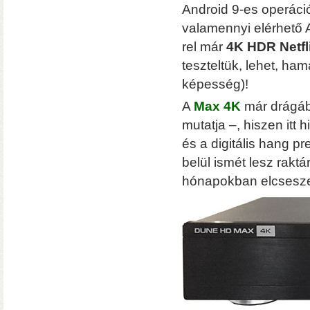
Android 9-es operáció
valamennyi elérhető A
Vásárlási utalványok
rel már
4K HDR Netfl
Bármilyen fizetési módnál 
a webshopban
teszteltük, lehet, h
képesség)!
A
Max 4K
már drágáb
mutatja –, hiszen itt
és a digitális hang p
belül ismét lesz rakt
hónapokban elcseszet
Ultra
A WiiM legjobb ha
vonali, optikai, HDMI és Phono b