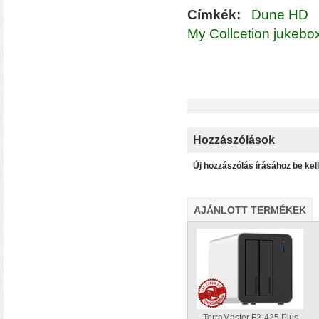
Címkék:
Dune HD
My Collcetion jukebo
– 4K HDR+/Dolby Vision hál
– Netflix, Disney+, HBO Ma
– MyCollection filmes jukebox
Blu-ray menük lejátszása, 
– Gigabites ethernet és Wi-F
– TV-tuner kezelése
Hozzászólások
Új hozzászólás írásához be kel
AJÁNLOTT TERMÉKEK
WiiM Pro
multiroom háló
✓ TIDAL MQA bitperfect lejátszás
✓ 106 dB jel/zaj viszony
✓ High-end hangminőség
✓ Amazon Alexa, Google Assistant
TerraMaster F2-425 Plus