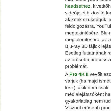
• Hardver RAID-es tárhe
csatlakozás (10 Gbit/sec)
headsethez
, kivetítő
kapacitással
• 3×M.2 SS
videójelet biztosító f
akiknek szükségük l
feldolgozásra, YouT
megtekintésére, Blu-r
megjelenítésére, az 
Blu-ray 3D fájlok lej
Esetleg futtatnának r
az erősebb processzo
Hardver RAID-es külső h
problémát.
(HDD, SSD, M.2 SSD) tárhely
Windows, macOS, és Linux o
A
Pro 4K II
vevőit azo
várjuk (ha majd ismé
lesz), akik nem csak
médialejátszóként ha
gyakorlatilag nem tu
Viszont erősebb proce