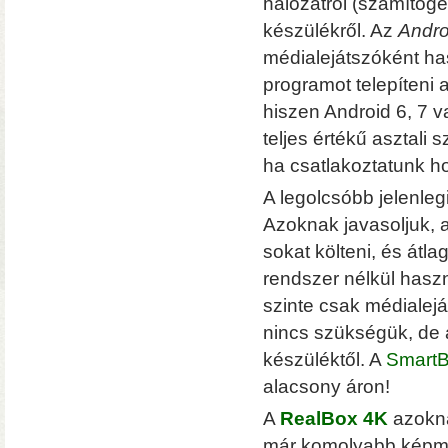
hálózatról (számítógé
készülékről. Az
Andro
médialejátszóként ha
programot telepíteni 
hiszen Android 6, 7 v
teljes értékű asztali
ha csatlakoztatunk h
A legolcsóbb jelenleg
• Hardver RAID-es tárhe
csatlakozás (10 Gbit/sec)
Azoknak javasoljuk, 
kapacitással
• 4×M.2 SS
sokat költeni, és átla
rendszer nélkül hasz
szinte csak médialejá
nincs szükségük, de a
készüléktől. A
SmartB
alacsony áron!
A
RealBox 4K
azokna
már komolyabb képm