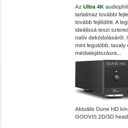
Az
Ultra 4K
audiophil
tartalmaz további fe
tovább fejlődött. A l
ideálissá teszi szter
natív dekódolásáról. 
mint legutóbb, taval
médialejátszásra...
Solo 8K
– 8K-s filmfájlok, Y
lemezfiók
– Blu-ray fájlok leját
Dune HD jukebox-os kezelőfelüle
Aktuális Dune HD kí
GOOVIS 2D/3D heads