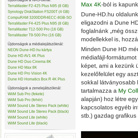
Újdonságok a NAS-oknál:
Max 4K
-ból is kapunk
TerraMaster F2-425 Plus N95 (8 GB)
Synology DiskStation FS200T (4 GB)
Dune-HD.hu oldalunk
CompuRAM 3200DDR4ECC-8GB-SO
eligazodni a Dune HD 
TerraMaster F4-425 Plus N95 (8 GB)
TerraMaster T12-500 Pro (16 GB)
foglalnánk „még összé
TerraMaster T9-500 Pro (16 GB)
modellekkel is, hozz
Újdonságok a médialejátszóknál:
Minden Dune HD médi
NEON Dune-HD.hu kártya
• Hardveres RAID0/RA
Dune HD AV1 4K Plus
médiafájl-formátumot k
választható
• Hot spare
Dune HD Duo Cinema 8K
képet, ami a kezünk ü
MByte/s merevlemezekke
Dune HD Max 8K
kezelőfelület egy asz
Dune HD Pro Vision 4K
Dune HD Homatics Box R 4K Plus
sokkal látványosabb k
Újdonságok a zenelejátszóknál:
tartalmazza a
My Coll
WiiM Sub Pro (fekete)
alapján) hoz létre eg
WiiM Sub Pro (fehér)
WiiM Sound Lite Stereo Pack (white)
kapcsolatos egyéb in
WiiM Sound Lite Stereo Pack (black)
stb.) gazdag grafikus 
WiiM Sound Lite (white)
WiiM Sound Lite (black)
AV1 4K Plus
– 4K-s filmfájl
HDR10 és HDR10+ tartalmak kez