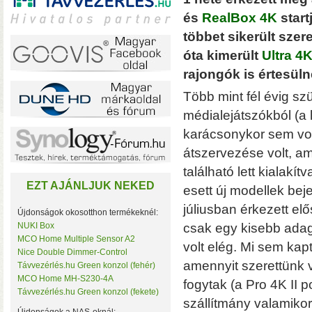
és
RealBox 4K
start
többet sikerült szer
óta kimerült
Ultra 4
A TerraMaster-nél i
rajongók is értesüln
F2-425 és F4-425 NAS-
Több mint fél évig sz
(16 GB-ig bővíthető!)
• 
médialejátszókból (a
karácsonykor sem vol
átszervezése volt, am
található lett kialak
EZT AJÁNLJUK NEKED
esett új modellek bej
júliusban érkezett elő
Újdonságok okosotthon termékeknél:
NUKI Box
csak egy kisebb adag,
MCO Home Multiple Sensor A2
Plusz teljesítmény ko
volt elég. Mi sem kap
Nice Double Dimmer-Control
F2-425 Plus és F4-425 
amennyit szerettünk vo
Távvezérlés.hu Green konzol (fehér)
(32 GB-ig bővíthető!)
• 
MCO Home MH-S230-4A
fogytak (a Pro 4K II p
(tárhely és/vagy cache)
Távvezérlés.hu Green konzol (fekete)
szállítmány valamiko