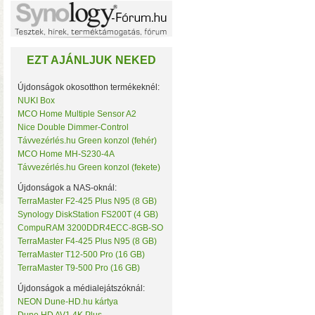
Noname
NorStone
NorthQ
NUKI
EZT AJÁNLJUK NEKED
Omega Optical
Open Hour
OWC
Újdonságok okosotthon termékeknél:
Philio Technology
NUKI Box
Poly Control
MCO Home Multiple Sensor A2
Popp
Nice Double Dimmer-Control
Qubino
• Hardver RAID-es tárhe
Távvezérlés.hu Green konzol (fehér)
Remotec
MCO Home MH-S230-4A
csatlakozás (10 Gbit/sec)
Seagate
Távvezérlés.hu Green konzol (fekete)
kapacitással
• 4×M.2 SS
Secure
Sensative
Újdonságok a NAS-oknál:
Shelly
TerraMaster F2-425 Plus N95 (8 GB)
Silicon Labs
Synology DiskStation FS200T (4 GB)
Silicon Power
CompuRAM 3200DDR4ECC-8GB-SO
Skydigital
TerraMaster F4-425 Plus N95 (8 GB)
SmartWise
TerraMaster T12-500 Pro (16 GB)
Sonnet
TerraMaster T9-500 Pro (16 GB)
SONOFF
Synology
Újdonságok a médialejátszóknál:
Targus
NEON Dune-HD.hu kártya
Távvezérlés.hu