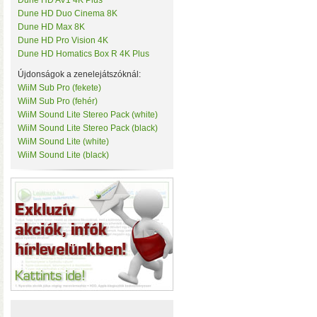
Dune HD AV1 4K Plus
• Hardver RAID-es tárhe
Tenda
Dune HD Duo Cinema 8K
csatlakozás (10 Gbit/sec)
TerraMaster
Dune HD Max 8K
kapacitással
• 3×M.2 SS
ThirdReality
Dune HD Pro Vision 4K
TKB Home
Dune HD Homatics Box R 4K Plus
TP-Link
Újdonságok a zenelejátszóknál:
Twelve South
Ubiquiti
WiiM Sub Pro (fekete)
UPS Power
WiiM Sub Pro (fehér)
Vision Security
WiiM Sound Lite Stereo Pack (white)
WD
WiiM Sound Lite Stereo Pack (black)
WiiM
WiiM Sound Lite (white)
Y-Cam
WiiM Sound Lite (black)
Yeelight
Z-Wave.Me
Hardver RAID-es külső h
Zipato
(HDD, SSD, M.2 SSD) tárhely
Windows, macOS, és Linux o