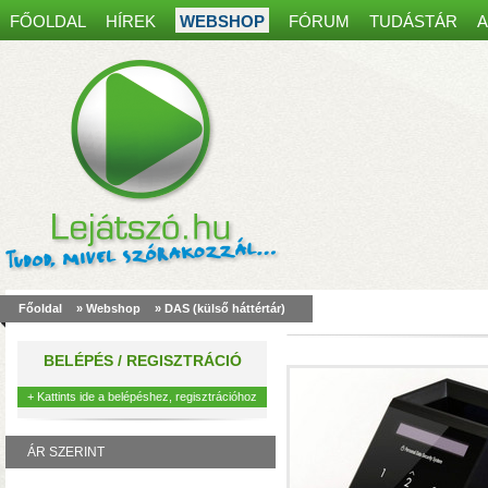
FŐOLDAL
HÍREK
WEBSHOP
FÓRUM
TUDÁSTÁR
A
Spanyol kaputelefon
most30 000 Ft kedvez
Főoldal
»
Webshop
»
DAS (külső háttértár)
akár 8 mobiltelefonon, table
működés, egy régi ajtócsen
BELÉPÉS / REGISZTRÁCIÓ
kábelei is elegendőek lehet
+ Kattints ide a belépéshez, regisztrációhoz
ÁR SZERINT