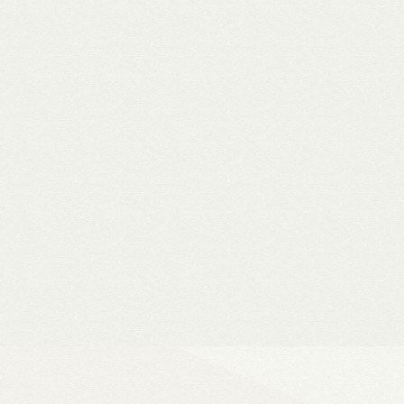
WiiM Mini
Hi-Fi hálózati
- Natív 24-bit/192 kHz adatfeldolg
- DLNA és AirPlay (2), szünetment
- Spotify, Tidal, Deezer, Amazon M
- 802.11a/b/g/n/ac Wi-Fi 2,4/5 GHz
- Okosotthon-kompatibilitás
Ultra Vision 4K high-e