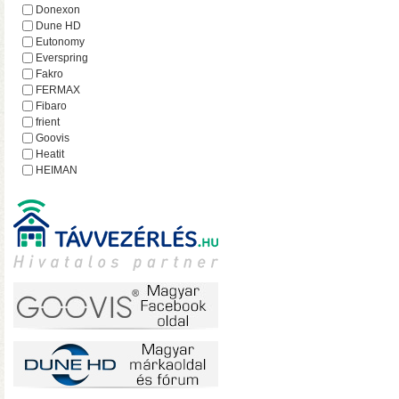
hálózatról
Donexon
Dune HD
Eutonomy
Everspring
Fakro
FERMAX
Fibaro
frient
Goovis
Heatit
HEIMAN
Heltun
iEAST
Imperial
Incipio
Lejátszó.hu
Lince
MCO Home
Mean Well
MOHAnet
Nabu Casa
NEO
• USB 3.2 Gen2 csatlakoz
NEON
olvasási sebesség RAID0
Nice
halk ventilátor
NodOn