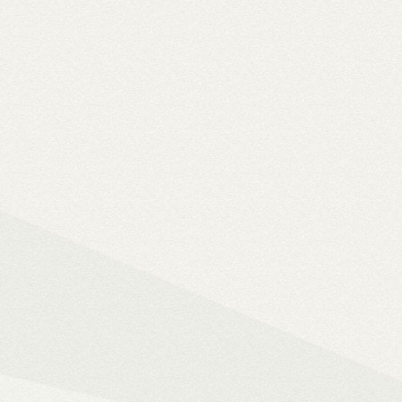
Solo 8K
– 8K-s filmfájlok, Y
lemezfiók
– Blu-ray fájlok leját
Dune HD jukebox-os kezelőfelüle