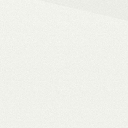
– 4K HDR+/Dolby Vision hál
– Netflix, Disney+, HBO Ma
– MyCollection filmes jukebox
Blu-ray menük lejátszása, 
– Gigabites ethernet és Wi-F
– TV-tuner kezelése
WiiM Pro
multiroom háló
✓ TIDAL MQA bitperfect lejátszás
✓ 106 dB jel/zaj viszony
✓ High-end hangminőség
✓ Amazon Alexa, Google Assistant