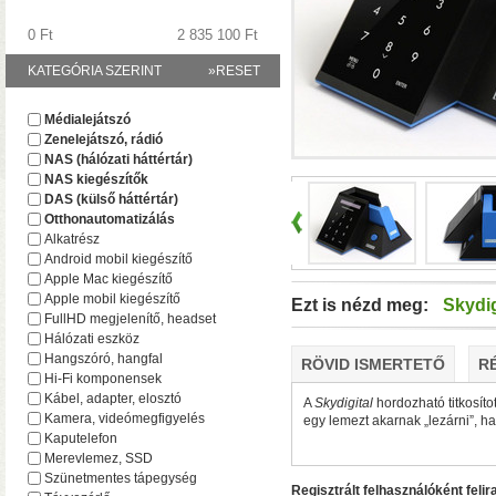
0 Ft
2 835 100 Ft
KATEGÓRIA SZERINT
»RESET
A TerraMaster-nél i
Médialejátszó
F2-425 és F4-425 NAS-
Zenelejátszó, rádió
(16 GB-ig bővíthető!)
• 
NAS (hálózati háttértár)
NAS kiegészítők
DAS (külső háttértár)
Otthonautomatizálás
Alkatrész
Android mobil kiegészítő
Apple Mac kiegészítő
Apple mobil kiegészítő
Ezt is nézd meg:
Skydi
FullHD megjelenítő, headset
Hálózati eszköz
Hangszóró, hangfal
RÖVID ISMERTETŐ
R
Hi-Fi komponensek
Plusz teljesítmény ko
Kábel, adapter, elosztó
A
Skydigital
hordozható titkosíto
F2-425 Plus és F4-425 
Kamera, videómegfigyelés
egy lemezt akarnak „lezárni”, 
(32 GB-ig bővíthető!)
• 
Kaputelefon
(tárhely és/vagy cache)
Merevlemez, SSD
Szünetmentes tápegység
Regisztrált felhasználóként felir