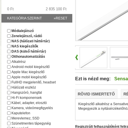
0 Ft
2 835 100 Ft
KATEGÓRIA SZERINT
»RESET
A TerraMaster-nél i
Médialejátszó
F2-425 és F4-425 NAS-
Zenelejátszó, rádió
(16 GB-ig bővíthető!)
• 
NAS (hálózati háttértár)
NAS kiegészítők
DAS (külső háttértár)
Otthonautomatizálás
Alkatrész
Android mobil kiegészítő
Apple Mac kiegészítő
Apple mobil kiegészítő
Ezt is nézd meg:
Sensat
FullHD megjelenítő, headset
Hálózati eszköz
Hangszóró, hangfal
RÖVID ISMERTETŐ
R
Hi-Fi komponensek
Plusz teljesítmény ko
Kábel, adapter, elosztó
Kiegészítő alkatrész a Sensativ
F2-425 Plus és F4-425 
Kamera, videómegfigyelés
Megegyezik a nyitásérzékelőhö
(32 GB-ig bővíthető!)
• 
Kaputelefon
(tárhely és/vagy cache)
Merevlemez, SSD
Szünetmentes tápegység
Regisztrált felhasználóként felir