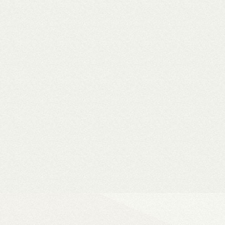
WiiM Mini
Hi-Fi hálózati
- Natív 24-bit/192 kHz adatfeldolg
- DLNA és AirPlay (2), szünetment
- Spotify, Tidal, Deezer, Amazon M
- 802.11a/b/g/n/ac Wi-Fi 2,4/5 GHz
- Okosotthon-kompatibilitás
Ultra Vision 4K high-e