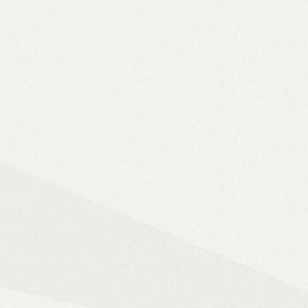
Solo 8K
– 8K-s filmfájlok, Y
lemezfiók
– Blu-ray fájlok leját
Dune HD jukebox-os kezelőfelüle