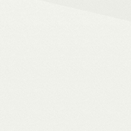
– 4K HDR+/Dolby Vision hál
– Netflix, Disney+, HBO Ma
– MyCollection filmes jukebox
Blu-ray menük lejátszása, 
– Gigabites ethernet és Wi-F
– TV-tuner kezelése
WiiM Pro
multiroom háló
✓ TIDAL MQA bitperfect lejátszás
✓ 106 dB jel/zaj viszony
✓ High-end hangminőség
✓ Amazon Alexa, Google Assistant