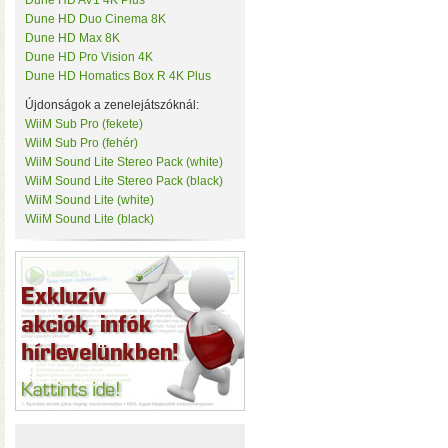
Dune HD AV1 4K Plus
• Hardver RAID-es tárhe
Tenda
Dune HD Duo Cinema 8K
csatlakozás (10 Gbit/sec)
TerraMaster
Dune HD Max 8K
kapacitással
• 3×M.2 SS
ThirdReality
Dune HD Pro Vision 4K
TKB Home
Dune HD Homatics Box R 4K Plus
TP-Link
Újdonságok a zenelejátszóknál:
Twelve South
Ubiquiti
WiiM Sub Pro (fekete)
UPS Power
WiiM Sub Pro (fehér)
Vision Security
WiiM Sound Lite Stereo Pack (white)
WD
WiiM Sound Lite Stereo Pack (black)
WiiM
WiiM Sound Lite (white)
Y-Cam
WiiM Sound Lite (black)
Yeelight
Z-Wave.Me
Hardver RAID-es külső h
Zipato
(HDD, SSD, M.2 SSD) tárhely
Windows, macOS, és Linux o