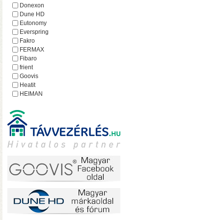
hálózatról
Donexon
Dune HD
Eutonomy
Everspring
Fakro
FERMAX
Fibaro
frient
Goovis
Heatit
HEIMAN
Heltun
iEAST
Imperial
Incipio
Lejátszó.hu
Lince
MCO Home
Mean Well
MOHAnet
Nabu Casa
NEO
• USB 3.2 Gen2 csatlakoz
NEON
olvasási sebesség RAID0
Nice
halk ventilátor
NodOn