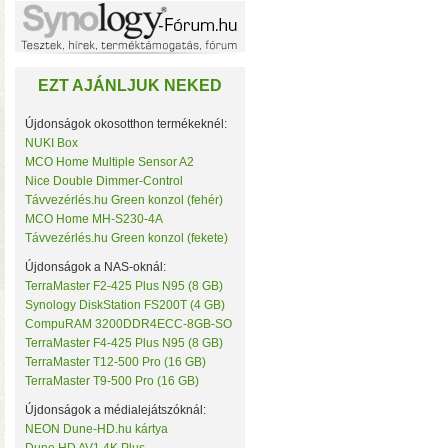
Noname
NorStone
NorthQ
NUKI
EZT AJÁNLJUK NEKED
Omega Optical
Open Hour
OWC
Újdonságok okosotthon termékeknél:
Philio Technology
NUKI Box
Poly Control
MCO Home Multiple Sensor A2
Popp
Nice Double Dimmer-Control
Qubino
• Hardver RAID-es tárhe
Távvezérlés.hu Green konzol (fehér)
Remotec
MCO Home MH-S230-4A
csatlakozás (10 Gbit/sec)
Seagate
Távvezérlés.hu Green konzol (fekete)
kapacitással
• 4×M.2 SS
Secure
Sensative
Újdonságok a NAS-oknál:
Shelly
TerraMaster F2-425 Plus N95 (8 GB)
Silicon Labs
Synology DiskStation FS200T (4 GB)
Silicon Power
CompuRAM 3200DDR4ECC-8GB-SO
Skydigital
TerraMaster F4-425 Plus N95 (8 GB)
SmartWise
TerraMaster T12-500 Pro (16 GB)
Sonnet
TerraMaster T9-500 Pro (16 GB)
SONOFF
Synology
Újdonságok a médialejátszóknál:
Targus
NEON Dune-HD.hu kártya
Távvezérlés.hu