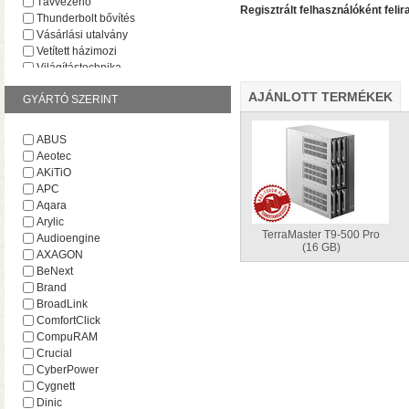
Távvezérlő
Regisztrált felhasználóként felir
Thunderbolt bővítés
Vásárlási utalvány
Vetített házimozi
Világítástechnika
AJÁNLOTT TERMÉKEK
GYÁRTÓ SZERINT
ABUS
Aeotec
• Hardveres RAID0/RA
AKiTiO
választható
• Hot spare
APC
MByte/s merevlemezekke
Aqara
Arylic
TerraMaster T9-500 Pro
Audioengine
(16 GB)
AXAGON
BeNext
Brand
BroadLink
ComfortClick
CompuRAM
Crucial
CyberPower
AV1 4K Plus
– 4K-s filmfájl
Cygnett
HDR10 és HDR10+ tartalmak kez
Dinic