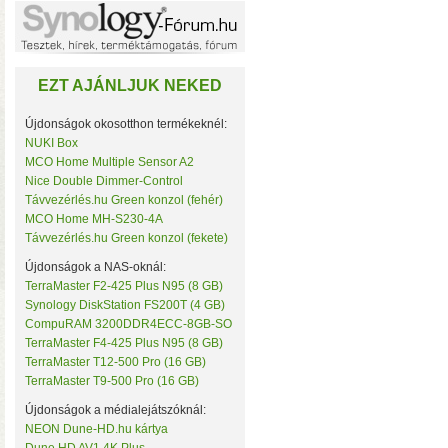
Noname
NorStone
NorthQ
NUKI
EZT AJÁNLJUK NEKED
Omega Optical
Open Hour
OWC
Újdonságok okosotthon termékeknél:
Philio Technology
NUKI Box
Poly Control
MCO Home Multiple Sensor A2
Popp
Nice Double Dimmer-Control
Qubino
• Hardver RAID-es tárhe
Távvezérlés.hu Green konzol (fehér)
Remotec
MCO Home MH-S230-4A
csatlakozás (10 Gbit/sec)
Seagate
Távvezérlés.hu Green konzol (fekete)
kapacitással
• 4×M.2 SS
Secure
Sensative
Újdonságok a NAS-oknál:
Shelly
TerraMaster F2-425 Plus N95 (8 GB)
Silicon Labs
Synology DiskStation FS200T (4 GB)
Silicon Power
CompuRAM 3200DDR4ECC-8GB-SO
Skydigital
TerraMaster F4-425 Plus N95 (8 GB)
SmartWise
TerraMaster T12-500 Pro (16 GB)
Sonnet
TerraMaster T9-500 Pro (16 GB)
SONOFF
Synology
Újdonságok a médialejátszóknál:
Targus
NEON Dune-HD.hu kártya
Távvezérlés.hu