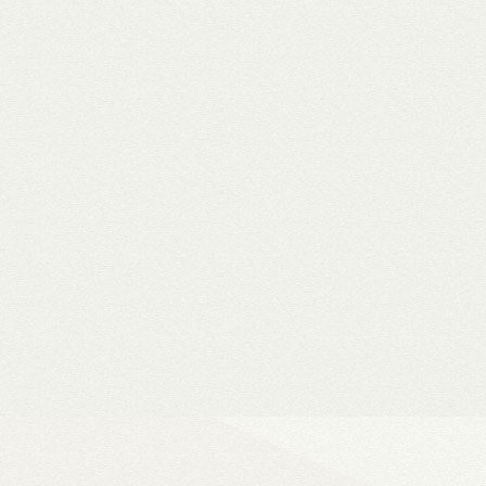
WiiM Mini
Hi-Fi hálózati
- Natív 24-bit/192 kHz adatfeldolg
- DLNA és AirPlay (2), szünetment
- Spotify, Tidal, Deezer, Amazon M
- 802.11a/b/g/n/ac Wi-Fi 2,4/5 GHz
- Okosotthon-kompatibilitás
Ultra Vision 4K high-e