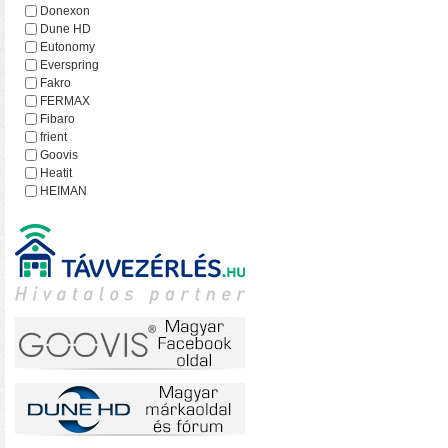
hálózatról
Donexon
Dune HD
Eutonomy
Everspring
Fakro
FERMAX
Fibaro
frient
Goovis
Heatit
HEIMAN
Heltun
iEAST
Imperial
Incipio
Lejátszó.hu
Lince
MCO Home
Mean Well
MOHAnet
Nabu Casa
NEO
• USB 3.2 Gen2 csatlakoz
NEON
olvasási sebesség RAID0
Nice
halk ventilátor
NodOn