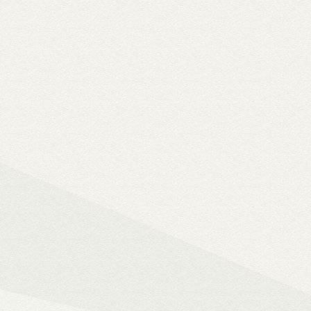
Solo 8K
– 8K-s filmfájlok, Y
lemezfiók
– Blu-ray fájlok leját
Dune HD jukebox-os kezelőfelüle