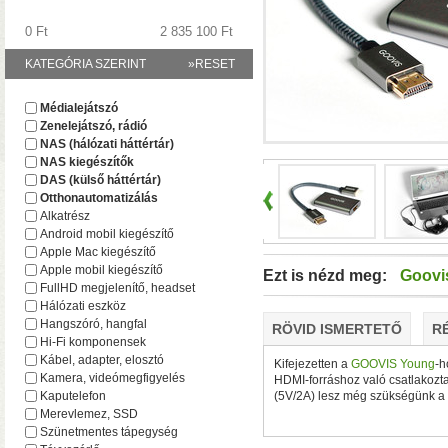
0 Ft
2 835 100 Ft
KATEGÓRIA SZERINT
»RESET
A TerraMaster-nél i
Médialejátszó
F2-425 és F4-425 NAS-
Zenelejátszó, rádió
(16 GB-ig bővíthető!)
• 
NAS (hálózati háttértár)
NAS kiegészítők
DAS (külső háttértár)
Otthonautomatizálás
Alkatrész
Android mobil kiegészítő
Apple Mac kiegészítő
Apple mobil kiegészítő
Ezt is nézd meg:
Goovi
FullHD megjelenítő, headset
Hálózati eszköz
Hangszóró, hangfal
RÖVID ISMERTETŐ
R
Hi-Fi komponensek
Plusz teljesítmény ko
Kábel, adapter, elosztó
Kifejezetten a
GOOVIS Young
-h
F2-425 Plus és F4-425 
Kamera, videómegfigyelés
HDMI-forráshoz való csatlakozta
(32 GB-ig bővíthető!)
• 
Kaputelefon
(5V/2A) lesz még szükségünk a
(tárhely és/vagy cache)
Merevlemez, SSD
Szünetmentes tápegység