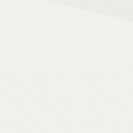
– 4K HDR+/Dolby Vision hál
– Netflix, Disney+, HBO Ma
– MyCollection filmes jukebox
Blu-ray menük lejátszása, 
– Gigabites ethernet és Wi-F
– TV-tuner kezelése
WiiM Pro
multiroom háló
✓ TIDAL MQA bitperfect lejátszás
✓ 106 dB jel/zaj viszony
✓ High-end hangminőség
✓ Amazon Alexa, Google Assistant