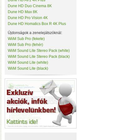
Dune HD AV1 4K Plus
• Hardver RAID-es tárhe
Tenda
Dune HD Duo Cinema 8K
csatlakozás (10 Gbit/sec)
TerraMaster
Dune HD Max 8K
kapacitással
• 3×M.2 SS
ThirdReality
Dune HD Pro Vision 4K
TKB Home
Dune HD Homatics Box R 4K Plus
TP-Link
Újdonságok a zenelejátszóknál:
Twelve South
Ubiquiti
WiiM Sub Pro (fekete)
UPS Power
WiiM Sub Pro (fehér)
Vision Security
WiiM Sound Lite Stereo Pack (white)
WD
WiiM Sound Lite Stereo Pack (black)
WiiM
WiiM Sound Lite (white)
Y-Cam
WiiM Sound Lite (black)
Yeelight
Z-Wave.Me
Hardver RAID-es külső h
Zipato
(HDD, SSD, M.2 SSD) tárhely
Windows, macOS, és Linux o