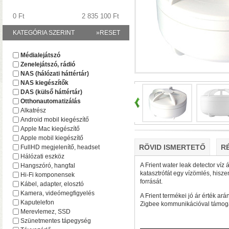
0 Ft
2 835 100 Ft
KATEGÓRIA SZERINT
»RESET
A TerraMaster-nél i
Médialejátszó
F2-425 és F4-425 NAS-
Zenelejátszó, rádió
(16 GB-ig bővíthető!)
• 
NAS (hálózati háttértár)
NAS kiegészítők
DAS (külső háttértár)
Otthonautomatizálás
Alkatrész
Android mobil kiegészítő
Apple Mac kiegészítő
Apple mobil kiegészítő
RÖVID ISMERTETŐ
R
FullHD megjelenítő, headset
Hálózati eszköz
A Frient water leak detector víz
Hangszóró, hangfal
katasztrófát egy vízömlés, hisz
Hi-Fi komponensek
Plusz teljesítmény ko
forrását.
Kábel, adapter, elosztó
F2-425 Plus és F4-425 
Kamera, videómegfigyelés
A Frient termékei jó ár érték ar
(32 GB-ig bővíthető!)
• 
Kaputelefon
Zigbee kommunikációval támoga
(tárhely és/vagy cache)
Merevlemez, SSD
Szünetmentes tápegység