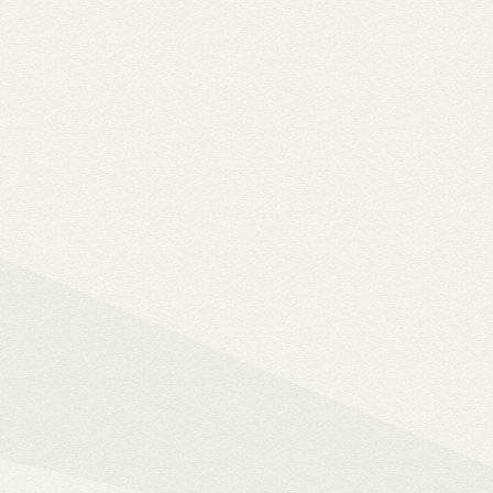
Solo 8K
– 8K-s filmfájlok, Y
lemezfiók
– Blu-ray fájlok leját
Dune HD jukebox-os kezelőfelüle