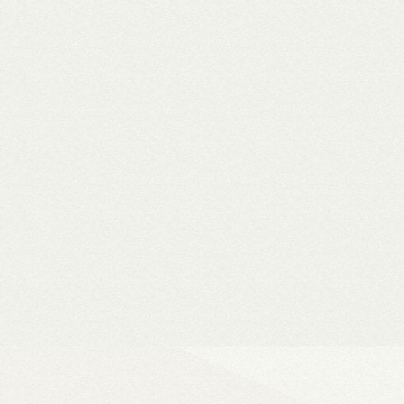
WiiM Mini
Hi-Fi hálózati
- Natív 24-bit/192 kHz adatfeldolg
- DLNA és AirPlay (2), szünetment
- Spotify, Tidal, Deezer, Amazon M
- 802.11a/b/g/n/ac Wi-Fi 2,4/5 GHz
- Okosotthon-kompatibilitás
Ultra Vision 4K high-e