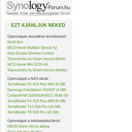
Noname
NorStone
NorthQ
NUKI
EZT AJÁNLJUK NEKED
Omega Optical
Open Hour
OWC
Újdonságok okosotthon termékeknél:
Philio Technology
NUKI Box
Poly Control
MCO Home Multiple Sensor A2
Popp
Nice Double Dimmer-Control
Qubino
• Hardver RAID-es tárhe
Távvezérlés.hu Green konzol (fehér)
Remotec
MCO Home MH-S230-4A
csatlakozás (10 Gbit/sec)
Seagate
Távvezérlés.hu Green konzol (fekete)
kapacitással
• 4×M.2 SS
Secure
Sensative
Újdonságok a NAS-oknál:
Shelly
TerraMaster F2-425 Plus N95 (8 GB)
Silicon Labs
Synology DiskStation FS200T (4 GB)
Silicon Power
CompuRAM 3200DDR4ECC-8GB-SO
Skydigital
TerraMaster F4-425 Plus N95 (8 GB)
SmartWise
TerraMaster T12-500 Pro (16 GB)
Sonnet
TerraMaster T9-500 Pro (16 GB)
SONOFF
Synology
Újdonságok a médialejátszóknál:
Targus
NEON Dune-HD.hu kártya
Távvezérlés.hu