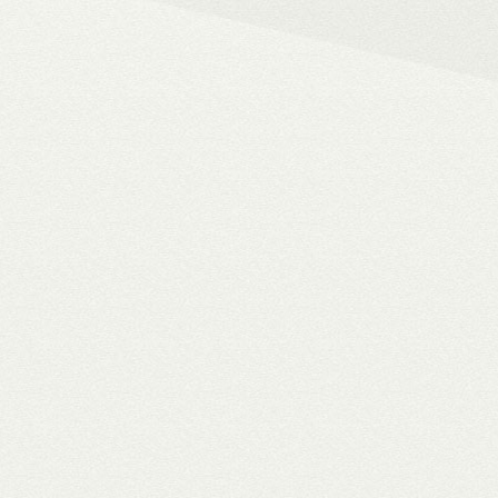
– 4K HDR+/Dolby Vision hál
– Netflix, Disney+, HBO Ma
– MyCollection filmes jukebox
Blu-ray menük lejátszása, 
– Gigabites ethernet és Wi-F
– TV-tuner kezelése
WiiM Pro
multiroom háló
✓ TIDAL MQA bitperfect lejátszás
✓ 106 dB jel/zaj viszony
✓ High-end hangminőség
✓ Amazon Alexa, Google Assistant