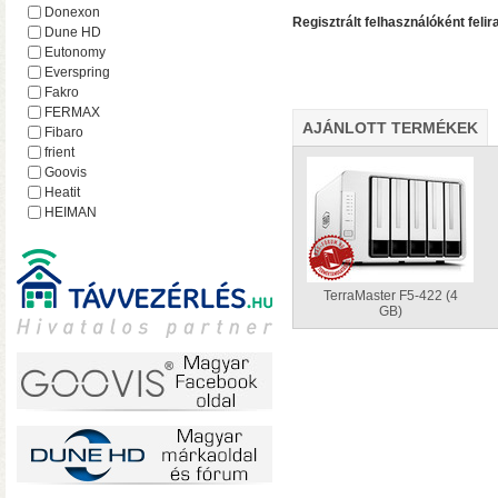
hálózatról
Donexon
Regisztrált felhasználóként felir
Dune HD
Eutonomy
Everspring
Fakro
FERMAX
AJÁNLOTT TERMÉKEK
Fibaro
frient
Goovis
Heatit
HEIMAN
Heltun
iEAST
Imperial
Incipio
TerraMaster F5-422 (4
GB)
Lejátszó.hu
Lince
MCO Home
Mean Well
MOHAnet
Nabu Casa
NEO
• USB 3.2 Gen2 csatlakoz
NEON
olvasási sebesség RAID0
Nice
halk ventilátor
NodOn