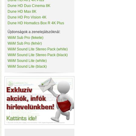
Dune HD AV1 4K Plus
• Hardver RAID-es tárhe
Tenda
Dune HD Duo Cinema 8K
csatlakozás (10 Gbit/sec)
TerraMaster
Dune HD Max 8K
kapacitással
• 3×M.2 SS
ThirdReality
Dune HD Pro Vision 4K
TKB Home
Dune HD Homatics Box R 4K Plus
TP-Link
Újdonságok a zenelejátszóknál:
Twelve South
Ubiquiti
WiiM Sub Pro (fekete)
UPS Power
WiiM Sub Pro (fehér)
Vision Security
WiiM Sound Lite Stereo Pack (white)
WD
WiiM Sound Lite Stereo Pack (black)
WiiM
WiiM Sound Lite (white)
Y-Cam
WiiM Sound Lite (black)
Yeelight
Z-Wave.Me
Hardver RAID-es külső h
Zipato
(HDD, SSD, M.2 SSD) tárhely
Windows, macOS, és Linux o