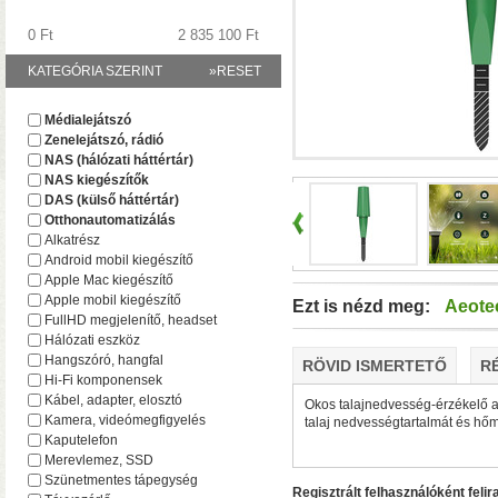
0 Ft
2 835 100 Ft
KATEGÓRIA SZERINT
»RESET
A TerraMaster-nél i
Médialejátszó
F2-425 és F4-425 NAS-
Zenelejátszó, rádió
(16 GB-ig bővíthető!)
• 
NAS (hálózati háttértár)
NAS kiegészítők
DAS (külső háttértár)
Otthonautomatizálás
Alkatrész
Android mobil kiegészítő
Apple Mac kiegészítő
Apple mobil kiegészítő
Ezt is nézd meg:
Aeote
FullHD megjelenítő, headset
Hálózati eszköz
Hangszóró, hangfal
RÖVID ISMERTETŐ
R
Hi-Fi komponensek
Plusz teljesítmény ko
Kábel, adapter, elosztó
Okos talajnedvesség-érzékelő a
F2-425 Plus és F4-425 
Kamera, videómegfigyelés
talaj nedvességtartalmát és hő
(32 GB-ig bővíthető!)
• 
Kaputelefon
(tárhely és/vagy cache)
Merevlemez, SSD
Szünetmentes tápegység
Regisztrált felhasználóként felir