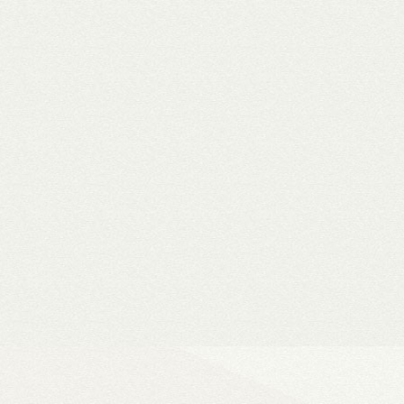
WiiM Mini
Hi-Fi hálózati
- Natív 24-bit/192 kHz adatfeldolg
- DLNA és AirPlay (2), szünetment
- Spotify, Tidal, Deezer, Amazon M
- 802.11a/b/g/n/ac Wi-Fi 2,4/5 GHz
- Okosotthon-kompatibilitás
Ultra Vision 4K high-e