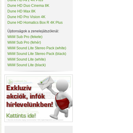
Dune HD AV1 4K Plus
• Hardver RAID-es tárhe
Tenda
Dune HD Duo Cinema 8K
csatlakozás (10 Gbit/sec)
TerraMaster
Dune HD Max 8K
kapacitással
• 3×M.2 SS
ThirdReality
Dune HD Pro Vision 4K
TKB Home
Dune HD Homatics Box R 4K Plus
TP-Link
Újdonságok a zenelejátszóknál:
Twelve South
Ubiquiti
WiiM Sub Pro (fekete)
UPS Power
WiiM Sub Pro (fehér)
Vision Security
WiiM Sound Lite Stereo Pack (white)
WD
WiiM Sound Lite Stereo Pack (black)
WiiM
WiiM Sound Lite (white)
Y-Cam
WiiM Sound Lite (black)
Yeelight
Z-Wave.Me
Hardver RAID-es külső h
Zipato
(HDD, SSD, M.2 SSD) tárhely
Windows, macOS, és Linux o