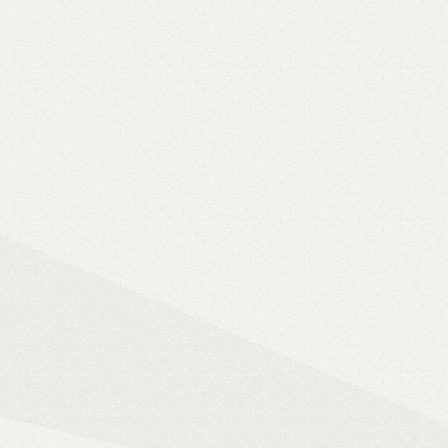
Solo 8K
– 8K-s filmfájlok, Y
lemezfiók
– Blu-ray fájlok leját
Dune HD jukebox-os kezelőfelüle