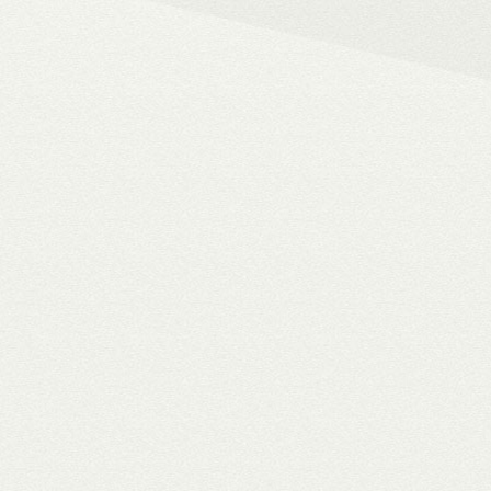
– 4K HDR+/Dolby Vision hál
– Netflix, Disney+, HBO Ma
– MyCollection filmes jukebox
Blu-ray menük lejátszása, 
– Gigabites ethernet és Wi-F
– TV-tuner kezelése
WiiM Pro
multiroom háló
✓ TIDAL MQA bitperfect lejátszás
✓ 106 dB jel/zaj viszony
✓ High-end hangminőség
✓ Amazon Alexa, Google Assistant