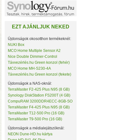
Noname
NorStone
NorthQ
NUKI
EZT AJÁNLJUK NEKED
Omega Optical
Open Hour
OWC
Újdonságok okosotthon termékeknél:
Philio Technology
NUKI Box
Poly Control
MCO Home Multiple Sensor A2
Popp
Nice Double Dimmer-Control
Qubino
• Hardver RAID-es tárhe
Távvezérlés.hu Green konzol (fehér)
Remotec
MCO Home MH-S230-4A
csatlakozás (10 Gbit/sec)
Seagate
Távvezérlés.hu Green konzol (fekete)
kapacitással
• 4×M.2 SS
Secure
Sensative
Újdonságok a NAS-oknál:
Shelly
TerraMaster F2-425 Plus N95 (8 GB)
Silicon Labs
Synology DiskStation FS200T (4 GB)
Silicon Power
CompuRAM 3200DDR4ECC-8GB-SO
Skydigital
TerraMaster F4-425 Plus N95 (8 GB)
SmartWise
TerraMaster T12-500 Pro (16 GB)
Sonnet
TerraMaster T9-500 Pro (16 GB)
SONOFF
Synology
Újdonságok a médialejátszóknál:
Targus
NEON Dune-HD.hu kártya
Távvezérlés.hu