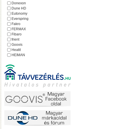
hálózatról
Donexon
Dune HD
Eutonomy
Everspring
Fakro
FERMAX
Fibaro
frient
Goovis
Heatit
HEIMAN
Heltun
iEAST
Imperial
Incipio
Lejátszó.hu
Lince
MCO Home
Mean Well
MOHAnet
Nabu Casa
NEO
• USB 3.2 Gen2 csatlakoz
NEON
olvasási sebesség RAID0
Nice
halk ventilátor
NodOn