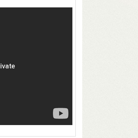
D-mód a hátlapi kapcsolóval
Bit/s sebesség USB3-on (230–250
dow-hoz
ic S905W2 processzor, 4+32 GB memória
–
t
– Lejátszás SD-kártyáról, USB-ről és