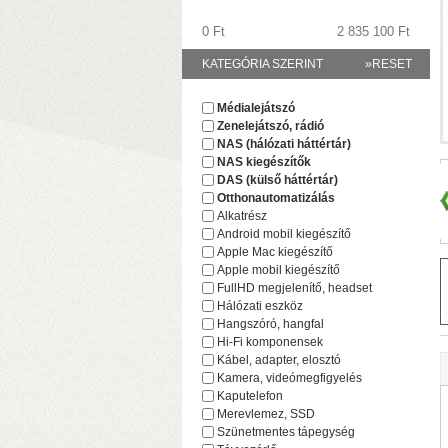
0 Ft
2 835 100 Ft
KATEGÓRIA SZERINT
»RESET
Médialejátszó
Zenelejátszó, rádió
(
NAS (hálózati háttértár)
NAS kiegészítők
DAS (külső háttértár)
Otthonautomatizálás
Alkatrész
Android mobil kiegészítő
Apple Mac kiegészítő
Apple mobil kiegészítő
FullHD megjelenítő, headset
Hálózati eszköz
Hangszóró, hangfal
Hi-Fi komponensek
Kábel, adapter, elosztó
F
Kamera, videómegfigyelés
(
Kaputelefon
(
Merevlemez, SSD
Szünetmentes tápegység