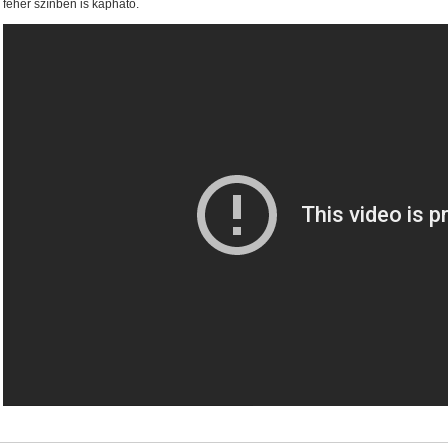
fehér színben is kapható.
• Hardveres RAID0/RAID1/RAID5/RAID10 módok
• A RAI
álasztható
• Hot spare lemez(ek) a RAID javításához
• 5 G
Byte/s merevlemezekkel)
• Ingyenes backup-szoftver Win
AV1 4K Plus
– 4K-s filmfájlok, YouTube HDR videók lejátszásához
– Amlog
DR10 és HDR10+ tartalmak kezelése
– Egyedi Dune HD jukebox-os kezelőfelüle