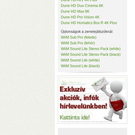
Dune HD AV1 4K Plus
Tenda
Dune HD Duo Cinema 8K
c
TerraMaster
Dune HD Max 8K
k
ThirdReality
Dune HD Pro Vision 4K
TKB Home
Dune HD Homatics Box R 4K Plus
TP-Link
Újdonságok a zenelejátszóknál:
Twelve South
Ubiquiti
WiiM Sub Pro (fekete)
UPS Power
WiiM Sub Pro (fehér)
Vision Security
WiiM Sound Lite Stereo Pack (white)
WD
WiiM Sound Lite Stereo Pack (black)
WiiM
WiiM Sound Lite (white)
Y-Cam
WiiM Sound Lite (black)
Yeelight
Z-Wave.Me
Zipato
(