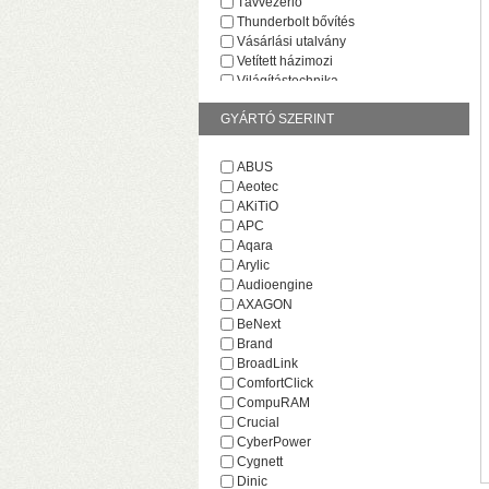
Távvezérlő
Thunderbolt bővítés
Vásárlási utalvány
Vetített házimozi
Világítástechnika
GYÁRTÓ SZERINT
ABUS
Aeotec
AKiTiO
v
APC
M
Aqara
Arylic
Audioengine
AXAGON
BeNext
Brand
BroadLink
ComfortClick
CompuRAM
Crucial
CyberPower
Cygnett
H
Dinic