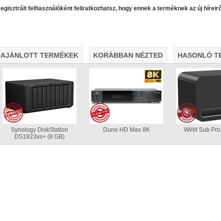
álózatról
egisztrált felhasználóként feliratkozhatsz, hogy ennek a terméknek az új híreirő
AJÁNLOTT TERMÉKEK
KORÁBBAN NÉZTED
HASONLÓ T
Synology DiskStation
Dune HD Max 8K
WiiM Sub Pro 
DS1823xs+ (8 GB)
• USB 3.2 Gen2 csatlakozás (10 Gbit/sec)
• Hardver RAID0/
lvasási sebesség RAID0 esetén
• Akár 24 TB-os HDD/SSD ke
alk ventilátor