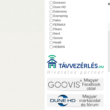
h
Donexon
R
Dune HD
Eutonomy
Everspring
Fakro
FERMAX
Fibaro
frient
Goovis
Heatit
HEIMAN
Heltun
iEAST
Imperial
Incipio
Lejátszó.hu
Lince
MCO Home
Mean Well
MOHAnet
Nabu Casa
NEO
NEON
o
Nice
h
NodOn