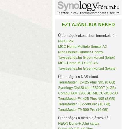
Noname
NorStone
NorthQ
NUKI
EZT AJÁNLJUK NEKED
Omega Optical
Open Hour
OWC
Újdonságok okosotthon termékeknél:
Philio Technology
NUKI Box
Poly Control
MCO Home Multiple Sensor A2
Popp
Nice Double Dimmer-Control
Qubino
Távvezérlés.hu Green konzol (fehér)
Remotec
MCO Home MH-S230-4A
c
Seagate
Távvezérlés.hu Green konzol (fekete)
k
Secure
Sensative
Újdonságok a NAS-oknál:
Shelly
TerraMaster F2-425 Plus N95 (8 GB)
Silicon Labs
Synology DiskStation FS200T (4 GB)
Silicon Power
CompuRAM 3200DDR4ECC-8GB-SO
Skydigital
TerraMaster F4-425 Plus N95 (8 GB)
SmartWise
TerraMaster T12-500 Pro (16 GB)
Sonnet
TerraMaster T9-500 Pro (16 GB)
SONOFF
Synology
Újdonságok a médialejátszóknál:
Targus
NEON Dune-HD.hu kártya
Távvezérlés.hu