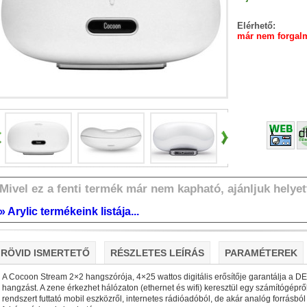
Elérhető:
már nem forgalm
A TerraMaster-nél immár ez a minimum!
F2-425 és F4-425 NAS-szerverek:
• Intel processzor (har
16 GB-ig bővíthető!)
• 2,5 Gbit-es ethernet (+ SMB dual cha
Mivel ez a fenti termék már nem kapható, ajánljuk helyet
» Arylic termékeink listája...
Plusz teljesítmény komolyabb feladatokhoz!
2-425 Plus és F4-425 Plus:
RÖVID ISMERTETŐ
RÉSZLETES LEÍRÁS
PARAMÉTEREK
• Intel processzor (hardveres
32 GB-ig bővíthető!)
• 2×5 GBit-es ethernet (+ SMB dual ch
A Cocoon Stream 2×2 hangszórója, 4×25 wattos digitális erősítője garantálja a D
tárhely és/vagy cache)
hangzást. A zene érkezhet hálózaton (ethernet és wifi) keresztül egy számítógépr
rendszert futtató mobil eszközről, internetes rádióadóból, de akár analóg forrásból