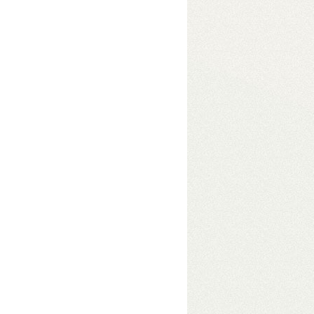
eszközben
• USB 3.2 Gen2
e módokkal akár 48 TB
s adatelérés érdekében
 Gbit/s átviteli sebességgel.
Hibrid
 is számít – pl. videószerkesztéshez.
s, tetszőleges fájlrendszerrel.