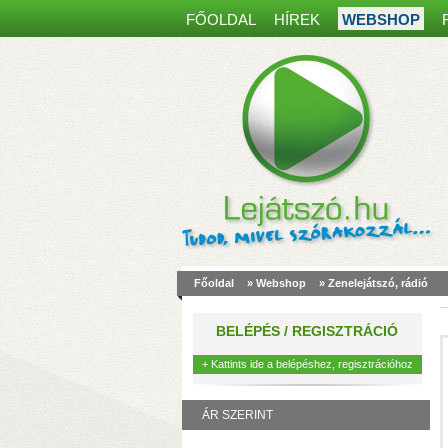
FŐOLDAL
HÍREK
WEBSHOP
Főoldal
»
Webshop
»
Zenelejátszó, rádió
a
m
BELÉPÉS / REGISZTRÁCIÓ
k
+ Kattints ide a belépéshez, regisztrációhoz
ÁR SZERINT