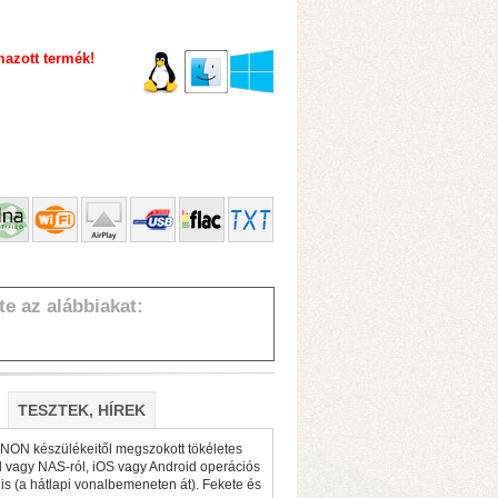
azott termék!
dveres transzkódolás!)
• 4 GB RAM
nnel)
• 10 Gbit-es USB3.2 portok
te az alábbiakat:
TESZTEK, HÍREK
 transzkódolás!)
• 8/16 GB RAM
annel)
• 2×M.2 SSD-foglalat
ENON készülékeitől megszokott tökéletes
ől vagy NAS-ról, iOS vagy Android operációs
 is (a hátlapi vonalbemeneten át). Fekete és