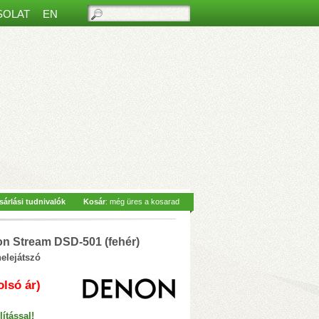
SOLAT
EN
ős beltéri monitorral
– Hívásfogadás
sárlási tudnivalók
Kosár
: még üres a kosarad
 Siri hangvezérlés
– 2-vezetékes
az
 Stream DSD-501 (fehér)
nelejátszó
olsó ár)
ítással!