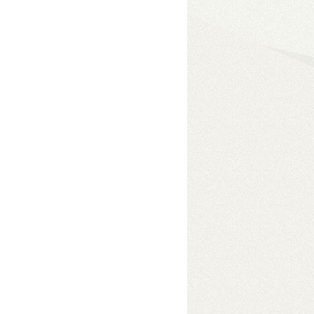
eszközben
• USB 3.2 Gen2
e módokkal akár 96 TB
s adatelérés érdekében