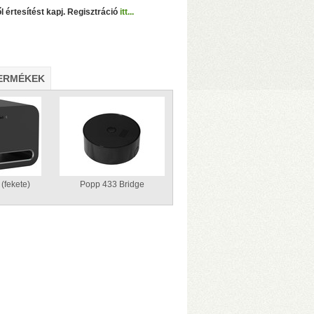
l értesítést kapj. Regisztráció
itt...
ERMÉKEK
(fekete)
Popp 433 Bridge
1/JBOD/Single módok
• 1075 MB/s
zelése
• Hőfokszabályzós, extra