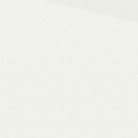
– 4K HDR+/Dolby Vision hál
– Netflix, Disney+, HBO Ma
– MyCollection filmes jukebox
Blu-ray menük lejátszása, 
– Gigabites ethernet és Wi-F
– TV-tuner kezelése
WiiM Pro
multiroom háló
✓ TIDAL MQA bitperfect lejátszás
✓ 106 dB jel/zaj viszony
✓ High-end hangminőség
✓ Amazon Alexa, Google Assistant