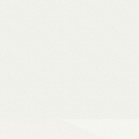
WiiM Mini
Hi-Fi hálózati
- Natív 24-bit/192 kHz adatfeldolg
- DLNA és AirPlay (2), szünetment
- Spotify, Tidal, Deezer, Amazon M
- 802.11a/b/g/n/ac Wi-Fi 2,4/5 GHz
- Okosotthon-kompatibilitás
Ultra Vision 4K high-e