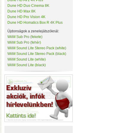
Dune HD AV1 4K Plus
• Hardver RAID-es tárhe
Tenda
Dune HD Duo Cinema 8K
csatlakozás (10 Gbit/sec)
TerraMaster
Dune HD Max 8K
kapacitással
• 3×M.2 SS
ThirdReality
Dune HD Pro Vision 4K
TKB Home
Dune HD Homatics Box R 4K Plus
TP-Link
Újdonságok a zenelejátszóknál:
Twelve South
Ubiquiti
WiiM Sub Pro (fekete)
UPS Power
WiiM Sub Pro (fehér)
Vision Security
WiiM Sound Lite Stereo Pack (white)
WD
WiiM Sound Lite Stereo Pack (black)
WiiM
WiiM Sound Lite (white)
Y-Cam
WiiM Sound Lite (black)
Yeelight
Z-Wave.Me
Hardver RAID-es külső h
Zipato
(HDD, SSD, M.2 SSD) tárhely
Windows, macOS, és Linux o