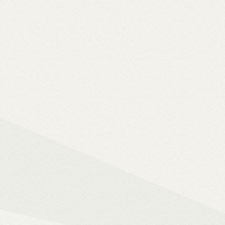
Solo 8K
– 8K-s filmfájlok, Y
lemezfiók
– Blu-ray fájlok leját
Dune HD jukebox-os kezelőfelüle