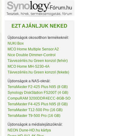
Noname
NorStone
NorthQ
NUKI
EZT AJÁNLJUK NEKED
Omega Optical
Open Hour
OWC
Újdonságok okosotthon termékeknél:
Philio Technology
NUKI Box
Poly Control
MCO Home Multiple Sensor A2
Popp
Nice Double Dimmer-Control
Qubino
• Hardver RAID-es tárhe
Távvezérlés.hu Green konzol (fehér)
Remotec
MCO Home MH-S230-4A
csatlakozás (10 Gbit/sec)
Seagate
Távvezérlés.hu Green konzol (fekete)
kapacitással
• 4×M.2 SS
Secure
Sensative
Újdonságok a NAS-oknál:
Shelly
TerraMaster F2-425 Plus N95 (8 GB)
Silicon Labs
Synology DiskStation FS200T (4 GB)
Silicon Power
CompuRAM 3200DDR4ECC-8GB-SO
Skydigital
TerraMaster F4-425 Plus N95 (8 GB)
SmartWise
TerraMaster T12-500 Pro (16 GB)
Sonnet
TerraMaster T9-500 Pro (16 GB)
SONOFF
Synology
Újdonságok a médialejátszóknál:
Targus
NEON Dune-HD.hu kártya
Távvezérlés.hu