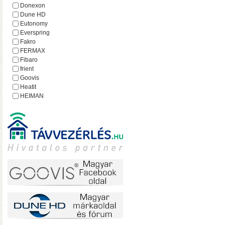
hálózatról
Donexon
Dune HD
Eutonomy
Everspring
Fakro
FERMAX
Fibaro
frient
Goovis
Heatit
HEIMAN
Heltun
iEAST
Imperial
Incipio
Lejátszó.hu
Lince
MCO Home
Mean Well
MOHAnet
Nabu Casa
NEO
• USB 3.2 Gen2 csatlakoz
NEON
olvasási sebesség RAID0
Nice
halk ventilátor
NodOn