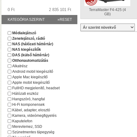
0 Ft
2 835 101 Ft
TerraMaster F4-425 (4
GB)
KATEGÓRIA SZERINT
»RESET
A TerraMaster-nél i
Médialejátszó
F2-425 és F4-425 NAS-
Zenelejátszó, rádió
(16 GB-ig bővíthető!)
• 
NAS (hálózati háttértár)
NAS kiegészítők
DAS (külső háttértár)
Otthonautomatizálás
Alkatrész
Android mobil kiegészítő
Apple Mac kiegészítő
Apple mobil kiegészítő
FullHD megjelenítő, headset
Hálózati eszköz
Hangszóró, hangfal
Hi-Fi komponensek
Plusz teljesítmény ko
Kábel, adapter, elosztó
F2-425 Plus és F4-425 
Kamera, videómegfigyelés
(32 GB-ig bővíthető!)
• 
Kaputelefon
(tárhely és/vagy cache)
Merevlemez, SSD
Szünetmentes tápegység