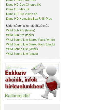
Dune HD AV1 4K Plus
• Hardver RAID-es tárhe
Tenda
Dune HD Duo Cinema 8K
csatlakozás (10 Gbit/sec)
TerraMaster
Dune HD Max 8K
kapacitással
• 3×M.2 SS
ThirdReality
Dune HD Pro Vision 4K
TKB Home
Dune HD Homatics Box R 4K Plus
TP-Link
Újdonságok a zenelejátszóknál:
Twelve South
Ubiquiti
WiiM Sub Pro (fekete)
UPS Power
WiiM Sub Pro (fehér)
Vision Security
WiiM Sound Lite Stereo Pack (white)
WD
WiiM Sound Lite Stereo Pack (black)
WiiM
WiiM Sound Lite (white)
Y-Cam
WiiM Sound Lite (black)
Yeelight
Z-Wave.Me
Hardver RAID-es külső h
Zipato
(HDD, SSD, M.2 SSD) tárhely
Windows, macOS, és Linux o