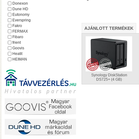
hálózatról
Donexon
Dune HD
Eutonomy
Everspring
Fakro
AJÁNLOTT TERMÉKEK
FERMAX
Fibaro
frient
Goovis
Heatit
HEIMAN
Heltun
iEAST
Synology DiskStation
Imperial
DS725+ (4 GB)
Incipio
Lejátszó.hu
Lince
MCO Home
Mean Well
MOHAnet
Nabu Casa
NEO
• USB 3.2 Gen2 csatlakoz
NEON
olvasási sebesség RAID0
Nice
halk ventilátor
NodOn