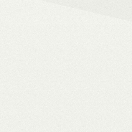
– 4K HDR+/Dolby Vision hál
– Netflix, Disney+, HBO Ma
– MyCollection filmes jukebox
Blu-ray menük lejátszása, 
– Gigabites ethernet és Wi-F
– TV-tuner kezelése
WiiM Pro
multiroom háló
✓ TIDAL MQA bitperfect lejátszás
✓ 106 dB jel/zaj viszony
✓ High-end hangminőség
✓ Amazon Alexa, Google Assistant