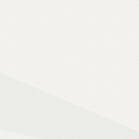
Solo 8K
– 8K-s filmfájlok, Y
lemezfiók
– Blu-ray fájlok leját
Dune HD jukebox-os kezelőfelüle