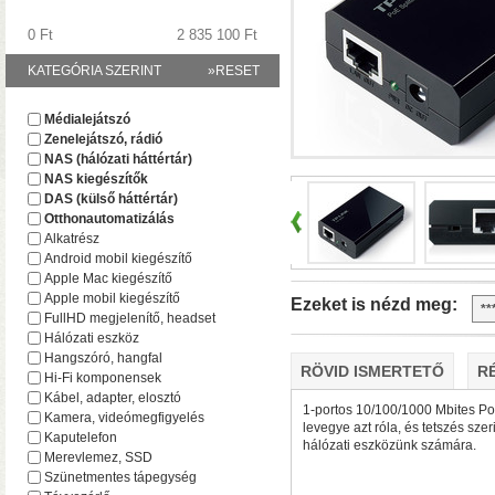
0 Ft
2 835 100 Ft
KATEGÓRIA SZERINT
»RESET
A TerraMaster-nél i
Médialejátszó
F2-425 és F4-425 NAS-
Zenelejátszó, rádió
(16 GB-ig bővíthető!)
• 
NAS (hálózati háttértár)
NAS kiegészítők
DAS (külső háttértár)
Otthonautomatizálás
Alkatrész
Android mobil kiegészítő
Apple Mac kiegészítő
Apple mobil kiegészítő
Ezeket is nézd meg:
FullHD megjelenítő, headset
Hálózati eszköz
Hangszóró, hangfal
RÖVID ISMERTETŐ
R
Hi-Fi komponensek
Plusz teljesítmény ko
Kábel, adapter, elosztó
F2-425 Plus és F4-425 
1-portos 10/100/1000 Mbites PoE 
Kamera, videómegfigyelés
levegye azt róla, és tetszés sze
(32 GB-ig bővíthető!)
• 
Kaputelefon
hálózati eszközünk számára.
(tárhely és/vagy cache)
Merevlemez, SSD
Szünetmentes tápegység