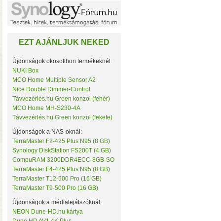
Noname
NorStone
NorthQ
NUKI
EZT AJÁNLJUK NEKED
Omega Optical
Open Hour
OWC
Újdonságok okosotthon termékeknél:
Philio Technology
NUKI Box
Poly Control
MCO Home Multiple Sensor A2
Popp
Nice Double Dimmer-Control
Qubino
• Hardver RAID-es tárhe
Távvezérlés.hu Green konzol (fehér)
Remotec
MCO Home MH-S230-4A
csatlakozás (10 Gbit/sec)
Seagate
Távvezérlés.hu Green konzol (fekete)
kapacitással
• 4×M.2 SS
Secure
Sensative
Újdonságok a NAS-oknál:
Shelly
TerraMaster F2-425 Plus N95 (8 GB)
Silicon Labs
Synology DiskStation FS200T (4 GB)
Silicon Power
CompuRAM 3200DDR4ECC-8GB-SO
Skydigital
TerraMaster F4-425 Plus N95 (8 GB)
SmartWise
TerraMaster T12-500 Pro (16 GB)
Sonnet
TerraMaster T9-500 Pro (16 GB)
SONOFF
Synology
Újdonságok a médialejátszóknál:
Targus
NEON Dune-HD.hu kártya
Távvezérlés.hu