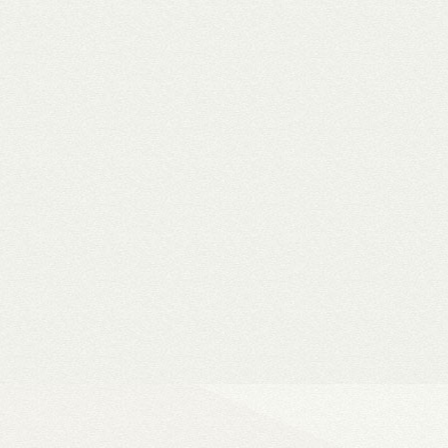
WiiM Mini
Hi-Fi hálózati
- Natív 24-bit/192 kHz adatfeldolg
- DLNA és AirPlay (2), szünetment
- Spotify, Tidal, Deezer, Amazon M
- 802.11a/b/g/n/ac Wi-Fi 2,4/5 GHz
- Okosotthon-kompatibilitás
Ultra Vision 4K high-e