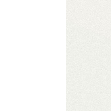
eszközben
• USB 3.2 Gen2
e módokkal akár 48 TB
s adatelérés érdekében
 Gbit/s átviteli sebességgel.
Hibrid
 is számít – pl. videószerkesztéshez.
s, tetszőleges fájlrendszerrel.