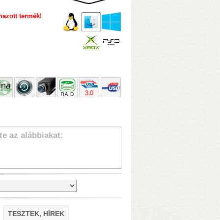
azott termék!
dveres transzkódolás!)
• 4 GB RAM
nnel)
• 10 Gbit-es USB3.2 portok
te az alábbiakat:
 transzkódolás!)
• 8/16 GB RAM
annel)
• 2×M.2 SSD-foglalat
TESZTEK, HÍREK