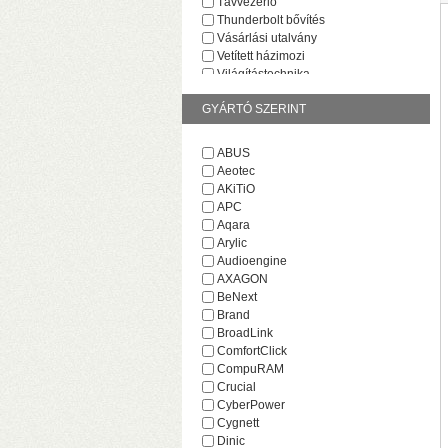
Távvezérlő
Thunderbolt bővítés
Vásárlási utalvány
Vetített házimozi
Világítástechnika
GYÁRTÓ SZERINT
ABUS
Aeotec
AKiTiO
v
APC
M
Aqara
Arylic
Audioengine
AXAGON
BeNext
Brand
BroadLink
ComfortClick
CompuRAM
Crucial
CyberPower
Cygnett
H
Dinic