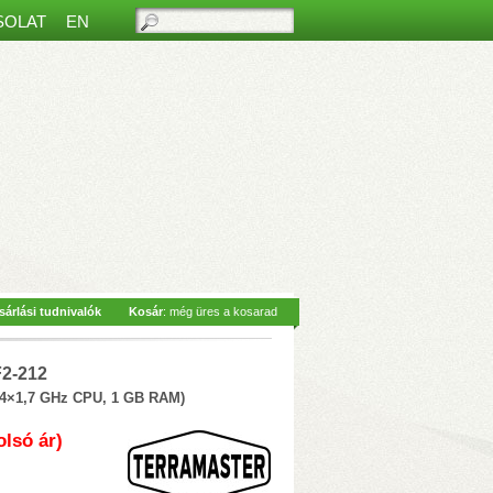
SOLAT
EN
ős beltéri monitorral
– Hívásfogadás
sárlási tudnivalók
Kosár
: még üres a kosarad
 Siri hangvezérlés
– 2-vezetékes
az
F2-212
(4×1,7 GHz CPU, 1 GB RAM)
olsó ár)