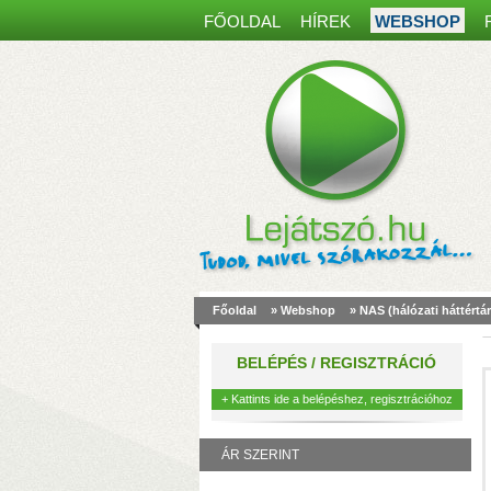
FŐOLDAL
HÍREK
WEBSHOP
Főoldal
»
Webshop
»
NAS (hálózati háttértár
a
m
BELÉPÉS / REGISZTRÁCIÓ
k
+ Kattints ide a belépéshez, regisztrációhoz
ÁR SZERINT