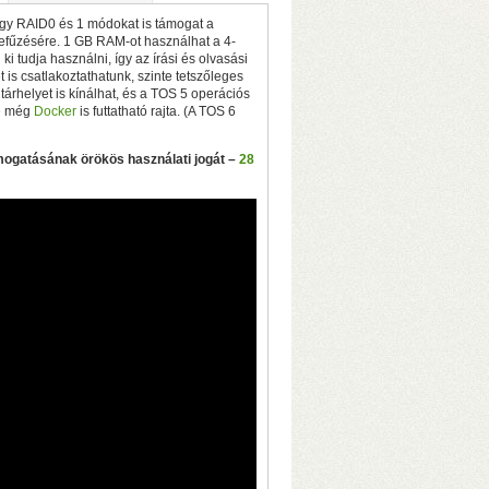
így RAID0 és 1 módokat is támogat a
zefűzésére. 1 GB RAM-ot használhat a 4-
i tudja használni, így az írási és olvasási
is csatlakoztathatunk, szinte tetszőleges
tárhelyet is kínálhat, és a TOS 5 operációs
de még
Docker
is futtatható rajta. (A TOS 6
gatásának örökös használati jogát –
28
D-mód a hátlapi kapcsolóval
Bit/s sebesség USB3-on (230–250
dow-hoz
ic S905W2 processzor, 4+32 GB memória
–
t
– Lejátszás SD-kártyáról, USB-ről és