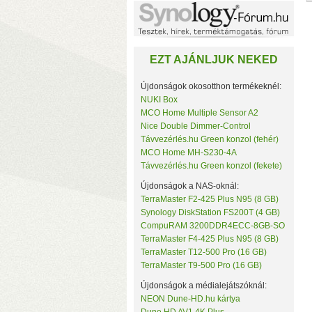
Noname
NorStone
NorthQ
NUKI
EZT AJÁNLJUK NEKED
Omega Optical
Open Hour
OWC
Újdonságok okosotthon termékeknél:
Philio Technology
NUKI Box
Poly Control
MCO Home Multiple Sensor A2
Popp
Nice Double Dimmer-Control
Qubino
Távvezérlés.hu Green konzol (fehér)
Remotec
MCO Home MH-S230-4A
c
Seagate
Távvezérlés.hu Green konzol (fekete)
k
Secure
Sensative
Újdonságok a NAS-oknál:
Shelly
TerraMaster F2-425 Plus N95 (8 GB)
Silicon Labs
Synology DiskStation FS200T (4 GB)
Silicon Power
CompuRAM 3200DDR4ECC-8GB-SO
Skydigital
TerraMaster F4-425 Plus N95 (8 GB)
SmartWise
TerraMaster T12-500 Pro (16 GB)
Sonnet
TerraMaster T9-500 Pro (16 GB)
SONOFF
Synology
Újdonságok a médialejátszóknál:
Targus
NEON Dune-HD.hu kártya
Távvezérlés.hu