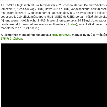
Az F2-212 a legkisebb NAS a TerraMaster 2025-ös kínálatában. De már 2-fiókos, 
lemezek (2,5"-es SSD vagy HDD, illetve 3,5"-es HDD, kapacitáskorlát nélkül) öss
magos processzora. Gigbites ethernet-kapcsolatát ez a CPU gyakorlatilag teljesen k
sebesség is 110 MByte/másodperc fölötti. USB2 és USB3 portjain külső tárhelyeket 
fájlrendszerrel. Ideális otthoni NAS, hiszen 2 lemezzel akár 24 TB-nyi biztonságos 
rendszerének köszönhetően számos multimédiás (pl.
Plex
), torrent alkalmazás, 
már elérhető az F2-212-re is!)
A termékhez most ajándékba adjuk a
NAS-forum.hu
magyar nyelvű terméktámo
575 Ft értékben
.
• Hardveres RAID0/RAID1/RAID5/RAID10 módok
• A RAI
álasztható
• Hot spare lemez(ek) a RAID javításához
• 5 G
Byte/s merevlemezekkel)
• Ingyenes backup-szoftver Win
AV1 4K Plus
– 4K-s filmfájlok, YouTube HDR videók lejátszásához
– Amlog
DR10 és HDR10+ tartalmak kezelése
– Egyedi Dune HD jukebox-os kezelőfelüle