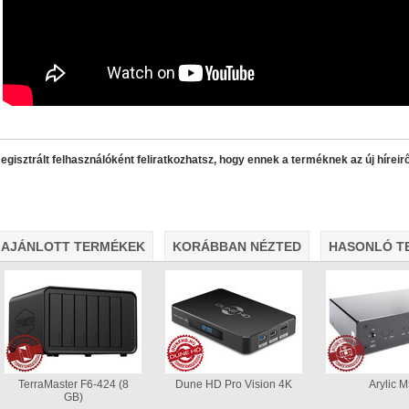
álózatról
egisztrált felhasználóként feliratkozhatsz, hogy ennek a terméknek az új híreirő
AJÁNLOTT TERMÉKEK
KORÁBBAN NÉZTED
HASONLÓ T
• USB 3.2 Gen2 csatlakozás (10 Gbit/sec)
• Hardver RAID0/
lvasási sebesség RAID0 esetén
• Akár 24 TB-os HDD/SSD ke
TerraMaster F6-424 (8
Dune HD Pro Vision 4K
Arylic 
GB)
alk ventilátor