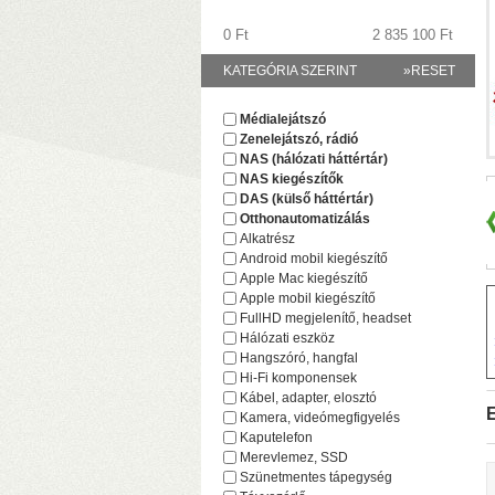
0 Ft
2 835 100 Ft
KATEGÓRIA SZERINT
»RESET
Médialejátszó
Zenelejátszó, rádió
(
NAS (hálózati háttértár)
NAS kiegészítők
DAS (külső háttértár)
Otthonautomatizálás
Alkatrész
Android mobil kiegészítő
Apple Mac kiegészítő
Apple mobil kiegészítő
FullHD megjelenítő, headset
Hálózati eszköz
Hangszóró, hangfal
Hi-Fi komponensek
Kábel, adapter, elosztó
F
E
Kamera, videómegfigyelés
(
Kaputelefon
(
Merevlemez, SSD
Szünetmentes tápegység