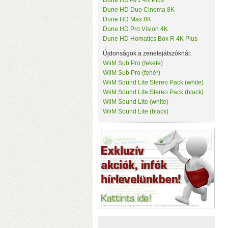
Dune HD AV1 4K Plus
Tenda
Dune HD Duo Cinema 8K
c
TerraMaster
Dune HD Max 8K
k
ThirdReality
Dune HD Pro Vision 4K
TKB Home
Dune HD Homatics Box R 4K Plus
TP-Link
Újdonságok a zenelejátszóknál:
Twelve South
Ubiquiti
WiiM Sub Pro (fekete)
UPS Power
WiiM Sub Pro (fehér)
Vision Security
WiiM Sound Lite Stereo Pack (white)
WD
WiiM Sound Lite Stereo Pack (black)
WiiM
WiiM Sound Lite (white)
Y-Cam
WiiM Sound Lite (black)
Yeelight
Z-Wave.Me
Zipato
(