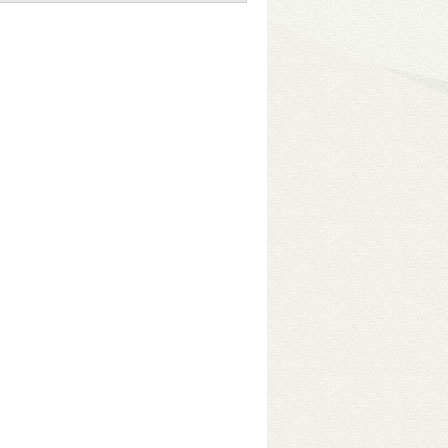
eszközben
• USB 3.2 Gen2
e módokkal akár 96 TB
s adatelérés érdekében