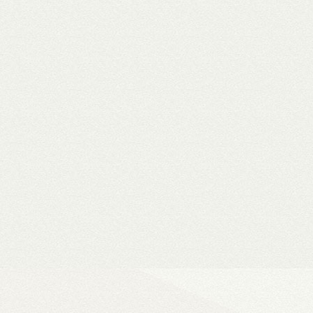
WiiM Mini
Hi-Fi hálózati
- Natív 24-bit/192 kHz adatfeldolg
- DLNA és AirPlay (2), szünetment
- Spotify, Tidal, Deezer, Amazon M
- 802.11a/b/g/n/ac Wi-Fi 2,4/5 GHz
- Okosotthon-kompatibilitás
Ultra Vision 4K high-e