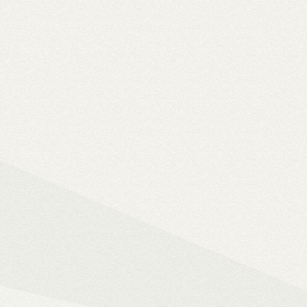
Solo 8K
– 8K-s filmfájlok, Y
lemezfiók
– Blu-ray fájlok leját
Dune HD jukebox-os kezelőfelüle