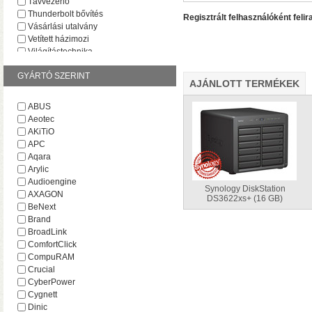
Távvezérlő
Thunderbolt bővítés
Regisztrált felhasználóként felir
Vásárlási utalvány
Vetített házimozi
Világítástechnika
GYÁRTÓ SZERINT
AJÁNLOTT TERMÉKEK
ABUS
Aeotec
• Hardveres RAID0/RA
AKiTiO
választható
• Hot spare
APC
MByte/s merevlemezekke
Aqara
Arylic
Audioengine
Synology DiskStation
AXAGON
DS3622xs+ (16 GB)
BeNext
Brand
BroadLink
ComfortClick
CompuRAM
Crucial
CyberPower
AV1 4K Plus
– 4K-s filmfájl
Cygnett
HDR10 és HDR10+ tartalmak kez
Dinic