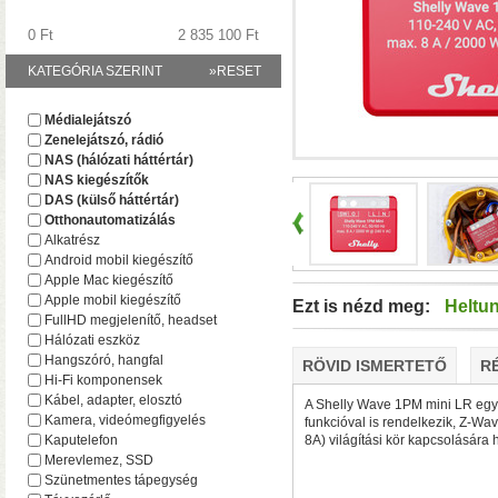
0 Ft
2 835 100 Ft
KATEGÓRIA SZERINT
»RESET
A TerraMaster-nél i
Médialejátszó
F2-425 és F4-425 NAS-
Zenelejátszó, rádió
(16 GB-ig bővíthető!)
• 
NAS (hálózati háttértár)
NAS kiegészítők
DAS (külső háttértár)
Otthonautomatizálás
Alkatrész
Android mobil kiegészítő
Apple Mac kiegészítő
Apple mobil kiegészítő
Ezt is nézd meg:
Heltu
FullHD megjelenítő, headset
Hálózati eszköz
Hangszóró, hangfal
RÖVID ISMERTETŐ
R
Hi-Fi komponensek
Plusz teljesítmény ko
Kábel, adapter, elosztó
A Shelly Wave 1PM mini LR egy
F2-425 Plus és F4-425 
Kamera, videómegfigyelés
funkcióval is rendelkezik, Z-W
(32 GB-ig bővíthető!)
• 
Kaputelefon
8A) világítási kör kapcsolására 
(tárhely és/vagy cache)
Merevlemez, SSD
Szünetmentes tápegység