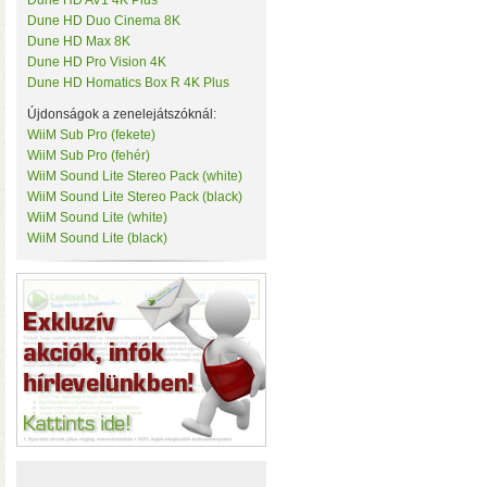
Dune HD AV1 4K Plus
• Hardver RAID-es tárhe
Tenda
Dune HD Duo Cinema 8K
csatlakozás (10 Gbit/sec)
TerraMaster
Dune HD Max 8K
kapacitással
• 3×M.2 SS
ThirdReality
Dune HD Pro Vision 4K
TKB Home
Dune HD Homatics Box R 4K Plus
TP-Link
Újdonságok a zenelejátszóknál:
Twelve South
Ubiquiti
WiiM Sub Pro (fekete)
UPS Power
WiiM Sub Pro (fehér)
Vision Security
WiiM Sound Lite Stereo Pack (white)
WD
WiiM Sound Lite Stereo Pack (black)
WiiM
WiiM Sound Lite (white)
Y-Cam
WiiM Sound Lite (black)
Yeelight
Z-Wave.Me
Hardver RAID-es külső h
Zipato
(HDD, SSD, M.2 SSD) tárhely
Windows, macOS, és Linux o