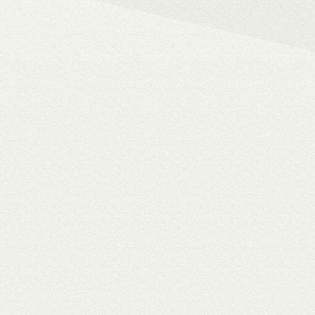
– 4K HDR+/Dolby Vision hál
– Netflix, Disney+, HBO Ma
– MyCollection filmes jukebox
Blu-ray menük lejátszása, 
– Gigabites ethernet és Wi-F
– TV-tuner kezelése
WiiM Pro
multiroom háló
✓ TIDAL MQA bitperfect lejátszás
✓ 106 dB jel/zaj viszony
✓ High-end hangminőség
✓ Amazon Alexa, Google Assistant