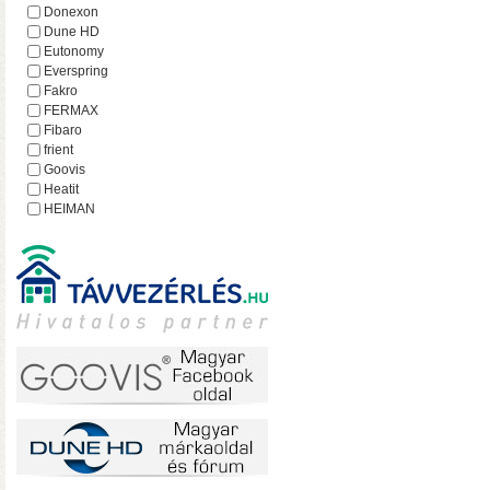
hálózatról
Donexon
Dune HD
Eutonomy
Everspring
Fakro
FERMAX
Fibaro
frient
Goovis
Heatit
HEIMAN
Heltun
iEAST
Imperial
Incipio
Lejátszó.hu
Lince
MCO Home
Mean Well
MOHAnet
Nabu Casa
NEO
• USB 3.2 Gen2 csatlakoz
NEON
olvasási sebesség RAID0
Nice
halk ventilátor
NodOn