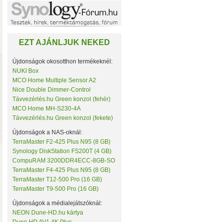
Noname
NorStone
NorthQ
NUKI
EZT AJÁNLJUK NEKED
Omega Optical
Open Hour
OWC
Újdonságok okosotthon termékeknél:
Philio Technology
NUKI Box
Poly Control
MCO Home Multiple Sensor A2
Popp
Nice Double Dimmer-Control
Qubino
• Hardver RAID-es tárhe
Távvezérlés.hu Green konzol (fehér)
Remotec
MCO Home MH-S230-4A
csatlakozás (10 Gbit/sec)
Seagate
Távvezérlés.hu Green konzol (fekete)
kapacitással
• 4×M.2 SS
Secure
Sensative
Újdonságok a NAS-oknál:
Shelly
TerraMaster F2-425 Plus N95 (8 GB)
Silicon Labs
Synology DiskStation FS200T (4 GB)
Silicon Power
CompuRAM 3200DDR4ECC-8GB-SO
Skydigital
TerraMaster F4-425 Plus N95 (8 GB)
SmartWise
TerraMaster T12-500 Pro (16 GB)
Sonnet
TerraMaster T9-500 Pro (16 GB)
SONOFF
Synology
Újdonságok a médialejátszóknál:
Targus
NEON Dune-HD.hu kártya
Távvezérlés.hu