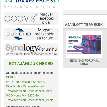
A TerraMaster-nél i
AJÁNLOTT TERMÉKEK
F2-425 és F4-425 NAS-
(16 GB-ig bővíthető!)
• 
NEON NAS-FÓRUM.hu
EZT AJÁNLJUK NEKED
kártya
Újdonságok okosotthon termékeknél:
NUKI Box
MCO Home Multiple Sensor A2
Plusz teljesítmény ko
Nice Double Dimmer-Control
F2-425 Plus és F4-425 
Távvezérlés.hu Green konzol (fehér)
(32 GB-ig bővíthető!)
• 
MCO Home MH-S230-4A
(tárhely és/vagy cache)
Távvezérlés.hu Green konzol (fekete)