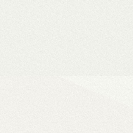
Vásárlási utalványok
Bármilyen fizetési módnál 
a webshopban
Ultra
A WiiM legjobb ha
vonali, optikai, HDMI és Phono b