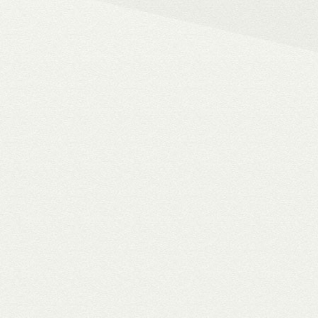
– 4K HDR+/Dolby Vision hál
– Netflix, Disney+, HBO Ma
– MyCollection filmes jukebox
Blu-ray menük lejátszása, 
– Gigabites ethernet és Wi-F
– TV-tuner kezelése
WiiM Pro
multiroom háló
✓ TIDAL MQA bitperfect lejátszás
✓ 106 dB jel/zaj viszony
✓ High-end hangminőség
✓ Amazon Alexa, Google Assistant