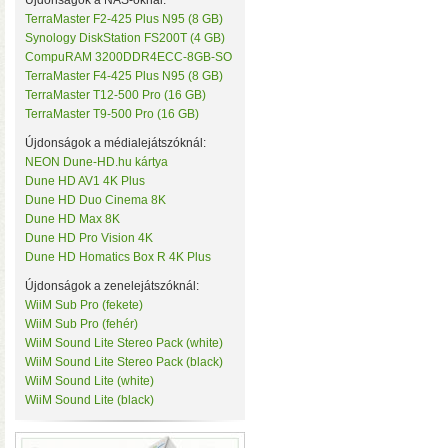
Újdonságok a NAS-oknál:
TerraMaster F2-425 Plus N95 (8 GB)
Synology DiskStation FS200T (4 GB)
CompuRAM 3200DDR4ECC-8GB-SO
TerraMaster F4-425 Plus N95 (8 GB)
TerraMaster T12-500 Pro (16 GB)
TerraMaster T9-500 Pro (16 GB)
Újdonságok a médialejátszóknál:
NEON Dune-HD.hu kártya
• Hardveres RAID0/RA
Dune HD AV1 4K Plus
választható
• Hot spare
Dune HD Duo Cinema 8K
MByte/s merevlemezekke
Dune HD Max 8K
Dune HD Pro Vision 4K
Dune HD Homatics Box R 4K Plus
Újdonságok a zenelejátszóknál:
WiiM Sub Pro (fekete)
WiiM Sub Pro (fehér)
WiiM Sound Lite Stereo Pack (white)
WiiM Sound Lite Stereo Pack (black)
WiiM Sound Lite (white)
WiiM Sound Lite (black)
AV1 4K Plus
– 4K-s filmfájl
HDR10 és HDR10+ tartalmak kez