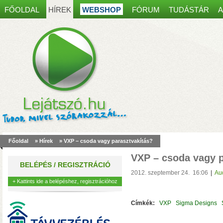
FŐOLDAL
HÍREK
WEBSHOP
FÓRUM
TUDÁSTÁR
A
Spanyol kaputelefon
most30 000 Ft kedvez
Főoldal
»
Hírek
» VXP – csoda vagy parasztvakítás?
akár 8 mobiltelefonon, table
VXP – csoda vagy p
működés, egy régi ajtócsen
BELÉPÉS / REGISZTRÁCIÓ
kábelei is elegendőek lehet
2012. szeptember 24. 16:06
|
Au
+ Kattints ide a belépéshez, regisztrációhoz
Címkék:
VXP
Sigma Designs