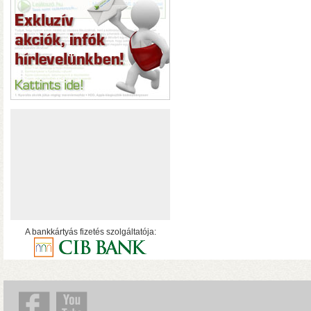
hálózatról
A bankkártyás fizetés szolgáltatója:
• USB 3.2 Gen2 csatlakoz
olvasási sebesség RAID0
halk ventilátor