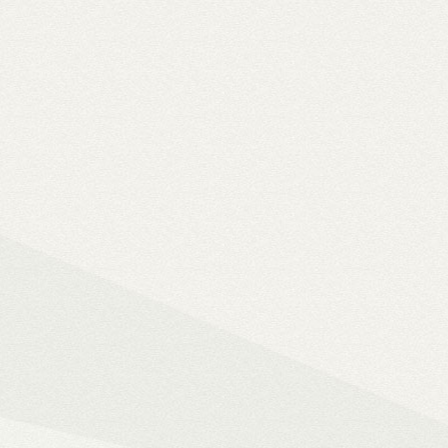
Solo 8K
– 8K-s filmfájlok, Y
lemezfiók
– Blu-ray fájlok leját
Dune HD jukebox-os kezelőfelüle