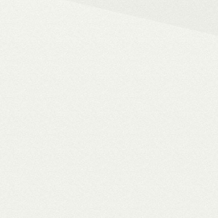
– 4K HDR+/Dolby Vision hál
– Netflix, Disney+, HBO Ma
– MyCollection filmes jukebox
Blu-ray menük lejátszása, 
– Gigabites ethernet és Wi-F
– TV-tuner kezelése
WiiM Pro
multiroom háló
✓ TIDAL MQA bitperfect lejátszás
✓ 106 dB jel/zaj viszony
✓ High-end hangminőség
✓ Amazon Alexa, Google Assistant