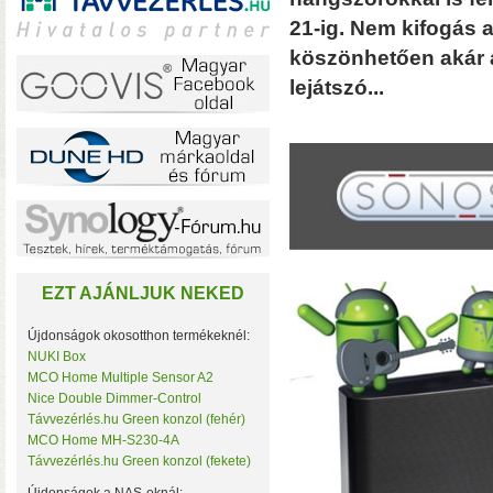
21-ig. Nem kifogás a
köszönhetően akár a
lejátszó...
A TerraMaster-nél i
F2-425 és F4-425 NAS-
(16 GB-ig bővíthető!)
• 
EZT AJÁNLJUK NEKED
Újdonságok okosotthon termékeknél:
NUKI Box
MCO Home Multiple Sensor A2
Plusz teljesítmény ko
Nice Double Dimmer-Control
F2-425 Plus és F4-425 
Távvezérlés.hu Green konzol (fehér)
(32 GB-ig bővíthető!)
• 
MCO Home MH-S230-4A
(tárhely és/vagy cache)
Távvezérlés.hu Green konzol (fekete)