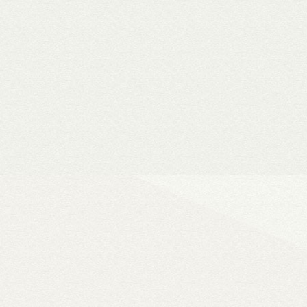
Vásárlási utalványok
Bármilyen fizetési módnál 
a webshopban
Ultra
A WiiM legjobb ha
vonali, optikai, HDMI és Phono b