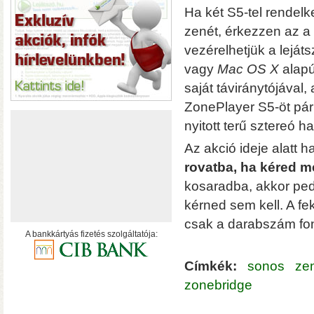
hálózatról
Ha két S5-tel rendelk
zenét, érkezzen az a 
vezérelhetjük a leját
vagy
Mac OS X
alapú
saját táviránytójával,
ZonePlayer S5-öt párb
nyitott terű sztereó 
Az akció ideje alatt 
rovatba, ha kéred me
kosaradba, akkor ped
kérned sem kell. A fe
csak a darabszám fon
A bankkártyás fizetés szolgáltatója:
Címkék:
sonos
ze
• USB 3.2 Gen2 csatlakoz
zonebridge
olvasási sebesség RAID0
halk ventilátor