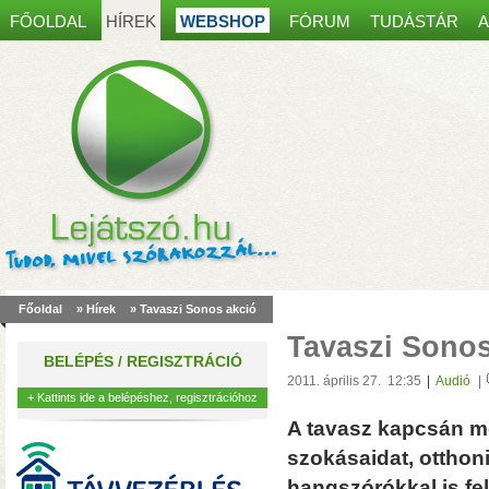
FŐOLDAL
HÍREK
WEBSHOP
FÓRUM
TUDÁSTÁR
A
Spanyol kaputelefon
most30 000 Ft kedvez
Főoldal
»
Hírek
» Tavaszi Sonos akció
akár 8 mobiltelefonon, table
Tavaszi Sonos
működés, egy régi ajtócsen
BELÉPÉS / REGISZTRÁCIÓ
kábelei is elegendőek lehet
2011. április 27. 12:35
|
Audió
|
+ Kattints ide a belépéshez, regisztrációhoz
A tavasz kapcsán mo
szokásaidat, otthon
hangszórókkal is fel