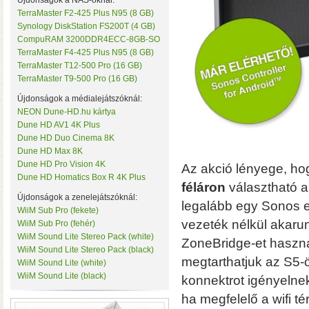
Újdonságok a NAS-oknál:
TerraMaster F2-425 Plus N95 (8 GB)
Synology DiskStation FS200T (4 GB)
CompuRAM 3200DDR4ECC-8GB-SO
TerraMaster F4-425 Plus N95 (8 GB)
TerraMaster T12-500 Pro (16 GB)
TerraMaster T9-500 Pro (16 GB)
Újdonságok a médialejátszóknál:
NEON Dune-HD.hu kártya
• Hardveres RAID0/RA
Dune HD AV1 4K Plus
választható
• Hot spare
Dune HD Duo Cinema 8K
MByte/s merevlemezekke
Dune HD Max 8K
Dune HD Pro Vision 4K
Az akció lényege, ho
Dune HD Homatics Box R 4K Plus
féláron
választható 
Újdonságok a zenelejátszóknál:
legalább egy Sonos e
WiiM Sub Pro (fekete)
vezeték nélkül akarun
WiiM Sub Pro (fehér)
WiiM Sound Lite Stereo Pack (white)
ZoneBridge-et haszná
WiiM Sound Lite Stereo Pack (black)
megtarthatjuk az S5-ö
WiiM Sound Lite (white)
WiiM Sound Lite (black)
konnektrot igényelne
AV1 4K Plus
– 4K-s filmfájl
ha megfelelő a wifi tér
HDR10 és HDR10+ tartalmak kez