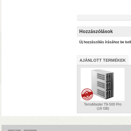
Hozzászólások
Új hozzászólás írásához be kel
• Hardver RAID-es tárhe
AJÁNLOTT TERMÉKEK
csatlakozás (10 Gbit/sec)
kapacitással
• 4×M.2 SS
TerraMaster T9-500 Pro
(16 GB)