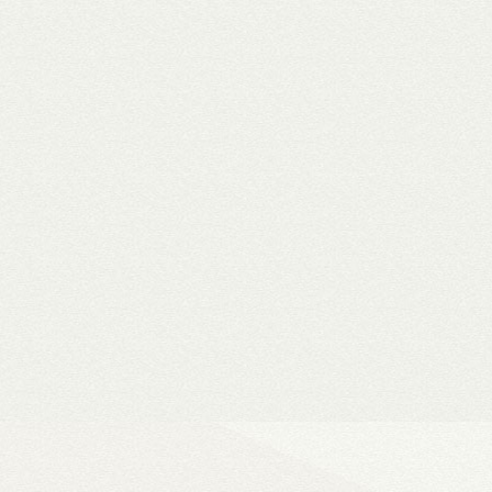
WiiM Mini
Hi-Fi hálózati
- Natív 24-bit/192 kHz adatfeldolg
- DLNA és AirPlay (2), szünetment
- Spotify, Tidal, Deezer, Amazon M
- 802.11a/b/g/n/ac Wi-Fi 2,4/5 GHz
- Okosotthon-kompatibilitás
Ultra Vision 4K high-e