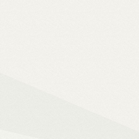
Solo 8K
– 8K-s filmfájlok, Y
lemezfiók
– Blu-ray fájlok leját
Dune HD jukebox-os kezelőfelüle