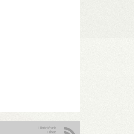
1/JBOD/Single módok
• 1075 MB/s
zelése
• Hőfokszabályzós, extra
Hirdetések
Hírek