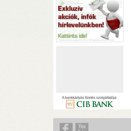
h
A bankkártyás fizetés szolgáltatója:
o
h