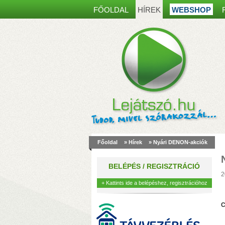
FŐOLDAL
HÍREK
WEBSHOP
Főoldal
»
Hírek
» Nyári DENON-akciók
a
m
BELÉPÉS / REGISZTRÁCIÓ
k
2
+ Kattints ide a belépéshez, regisztrációhoz
C