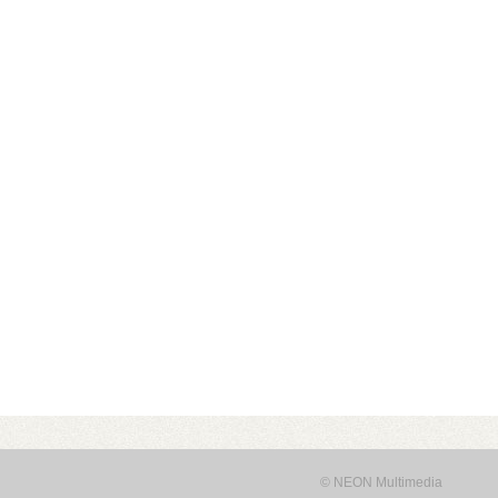
álózatról
• USB 3.2 Gen2 csatlakozás (10 Gbit/sec)
• Hardver RAID0/
lvasási sebesség RAID0 esetén
• Akár 24 TB-os HDD/SSD ke
© NEON Multimedia
alk ventilátor