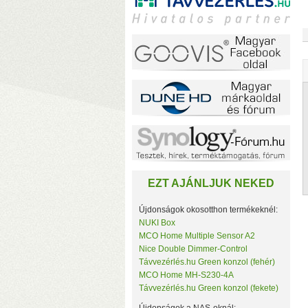
(
EZT AJÁNLJUK NEKED
Újdonságok okosotthon termékeknél:
NUKI Box
MCO Home Multiple Sensor A2
Nice Double Dimmer-Control
F
Távvezérlés.hu Green konzol (fehér)
(
MCO Home MH-S230-4A
(
Távvezérlés.hu Green konzol (fekete)