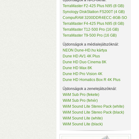
Újdonságok a NAS-oknál:
TerraMaster F2-425 Plus N95 (8 GB)
Synology DiskStation FS200T (4 GB)
CompuRAM 3200DDR4ECC-8GB-SO
TerraMaster F4-425 Plus N95 (8 GB)
TerraMaster T12-500 Pro (16 GB)
TerraMaster T9-500 Pro (16 GB)
Újdonságok a médialejátszóknál:
NEON Dune-HD.hu kártya
Dune HD AV1 4K Plus
v
Dune HD Duo Cinema 8K
M
Dune HD Max 8K
Dune HD Pro Vision 4K
Dune HD Homatics Box R 4K Plus
Újdonságok a zenelejátszóknál:
WiiM Sub Pro (fekete)
WiiM Sub Pro (fehér)
WiiM Sound Lite Stereo Pack (white)
WiiM Sound Lite Stereo Pack (black)
WiiM Sound Lite (white)
WiiM Sound Lite (black)
H