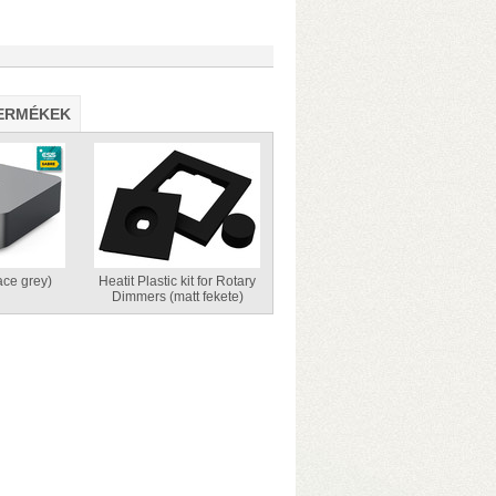
ERMÉKEK
dveres transzkódolás!)
• 4 GB RAM
nnel)
• 10 Gbit-es USB3.2 portok
ce grey)
Heatit Plastic kit for Rotary
Dimmers (matt fekete)
 transzkódolás!)
• 8/16 GB RAM
annel)
• 2×M.2 SSD-foglalat