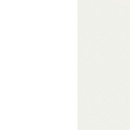
D-mód a hátlapi kapcsolóval
Bit/s sebesség USB3-on (230–250
dow-hoz
ic S905W2 processzor, 4+32 GB memória
–
t
– Lejátszás SD-kártyáról, USB-ről és