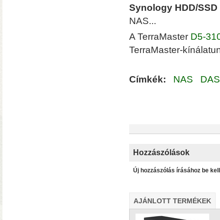
Synology HDD/SSD 
NAS...
A TerraMaster
D5-31
TerraMaster-kínálatu
Címkék:
NAS
DAS
Solo 8K
– 8K-s filmfájlok, Y
lemezfiók
– Blu-ray fájlok leját
Dune HD jukebox-os kezelőfelüle
Hozzászólások
Új hozzászólás írásához be kel
AJÁNLOTT TERMÉKEK