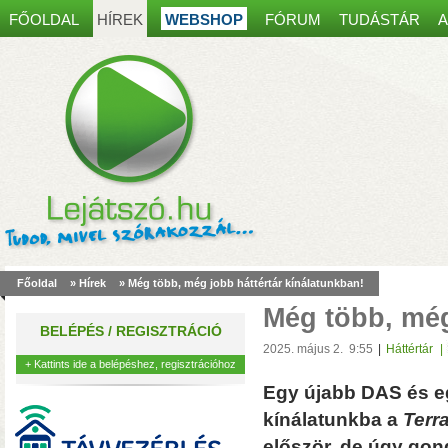
FŐOLDAL
HÍREK
WEBSHOP
FÓRUM
TUDÁSTÁR
A
Spanyol kaputelefon
most30 000 Ft kedvez
Főoldal
»
Hírek
» Még több, még jobb háttértár kínálatunkban!
akár 8 mobiltelefonon, table
Még több, még
működés, egy régi ajtócsen
BELÉPÉS / REGISZTRÁCIÓ
kábelei is elegendőek lehet
2025. május 2. 9:55
|
Háttértár
|
+ Kattints ide a belépéshez, regisztrációhoz
Egy újabb DAS és eg
kínálatunkba a
Terr
először, de úgy gon