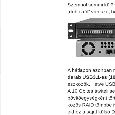
Szemből semmi külön
„dobozról” van szó, 
• Hardver RAID-es tárhe
csatlakozás (10 Gbit/sec)
kapacitással
• 4×M.2 SS
A hátlapon azonban má
darab USB3.1-es (10
eszközök, illetve US
A 10 Gbites átviteli
bővítőegységként tö
közös RAID tömbbe i
okhoz a saját külső 