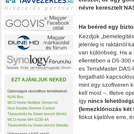
névre keresztelt NAS
Ha beéred egy bizto
A TerraMaster-nél i
F2-425 és F4-425 NAS-
Kezdjük „bemelegíté
(16 GB-ig bővíthető!)
• 
jelenleg is raktárról 
van különbség. Ha a
ellentében a D5-300 
es TerraMaster DAS-ho
forgatható kapcsoló
EZT AJÁNLJUK NEKED
mint egy szoftveren 
Újdonságok okosotthon termékeknél:
kell most –, illetve 
NUKI Box
így
nincs lehetősé
MCO Home Multiple Sensor A2
Plusz teljesítmény ko
(lemezklónozás két 
Nice Double Dimmer-Control
F2-425 Plus és F4-425 
Távvezérlés.hu Green konzol (fehér)
fiókot kijelölve erre, 
(32 GB-ig bővíthető!)
• 
MCO Home MH-S230-4A
(tárhely és/vagy cache)
Távvezérlés.hu Green konzol (fekete)