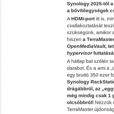
• Hardver RAID-es tárhe
Synology 2025-től a
csatlakozás (10 Gbit/sec)
a bővítőegységek c
kapacitással
• 3×M.2 SS
A
HDMI-port
itt is, 
csatlakoztatását teszi
szükségünk, amikor a 
hiszen
a TerraMaste
OpenMediaVault
, t
hypervisor
futtatásá
A hátlap bal szélén ta
Hardver RAID-es külső h
darabot. És a ami a „
(HDD, SSD, M.2 SSD) tárhely
Windows, macOS, és Linux o
egy bruttó 350 ezer fo
Synology RackStatio
drágábbról, az „eg
még mindig csak 1 gi
olcsóbbról!
Nézzük m
TerraMaster újdonsá