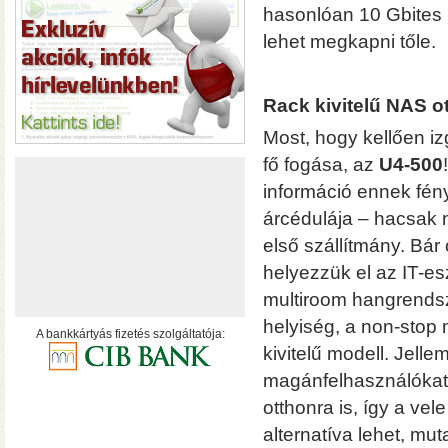
hálózatról
hasonlóan 10 Gbites
lehet megkapni tőle.
Rack kivitelű NAS o
Most, hogy kellően i
fő fogása, az
U4-500
információ ennek fé
árcédulája – hacsak n
első szállítmány. Bár
helyezzük el az IT-e
multiroom hangrendsze
helyiség, a non-stop
A bankkártyás fizetés szolgáltatója:
kivitelű modell. Jell
magánfelhasználókat
• USB 3.2 Gen2 csatlakoz
otthonra is, így a ve
olvasási sebesség RAID0
alternatíva lehet, muta
halk ventilátor