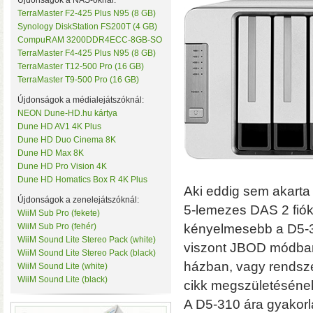
Újdonságok a NAS-oknál:
TerraMaster F2-425 Plus N95 (8 GB)
Synology DiskStation FS200T (4 GB)
CompuRAM 3200DDR4ECC-8GB-SO
TerraMaster F4-425 Plus N95 (8 GB)
TerraMaster T12-500 Pro (16 GB)
TerraMaster T9-500 Pro (16 GB)
Újdonságok a médialejátszóknál:
NEON Dune-HD.hu kártya
• Hardveres RAID0/RA
Dune HD AV1 4K Plus
választható
• Hot spare
Dune HD Duo Cinema 8K
MByte/s merevlemezekke
Dune HD Max 8K
Dune HD Pro Vision 4K
Dune HD Homatics Box R 4K Plus
Aki eddig sem akarta
Újdonságok a zenelejátszóknál:
5-lemezes DAS 2 fiók
WiiM Sub Pro (fekete)
WiiM Sub Pro (fehér)
kényelmesebb a D5-31
WiiM Sound Lite Stereo Pack (white)
viszont JBOD módban
WiiM Sound Lite Stereo Pack (black)
házban, vagy rendsz
WiiM Sound Lite (white)
WiiM Sound Lite (black)
cikk megszületésének
AV1 4K Plus
– 4K-s filmfájl
A D5-310 ára gyakorl
HDR10 és HDR10+ tartalmak kez