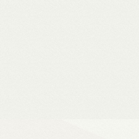
WiiM Mini
Hi-Fi hálózati
- Natív 24-bit/192 kHz adatfeldolg
- DLNA és AirPlay (2), szünetment
- Spotify, Tidal, Deezer, Amazon M
- 802.11a/b/g/n/ac Wi-Fi 2,4/5 GHz
- Okosotthon-kompatibilitás
Ultra Vision 4K high-e