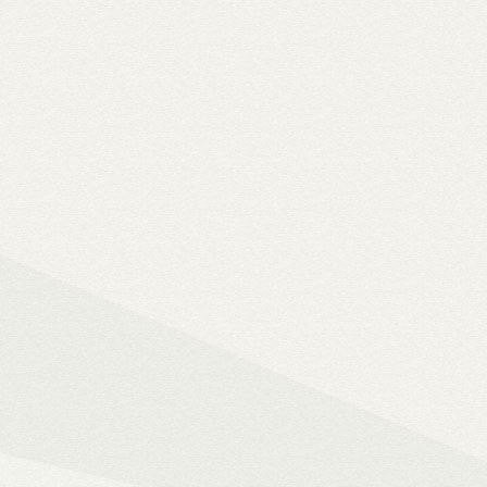
Solo 8K
– 8K-s filmfájlok, Y
lemezfiók
– Blu-ray fájlok leját
Dune HD jukebox-os kezelőfelüle