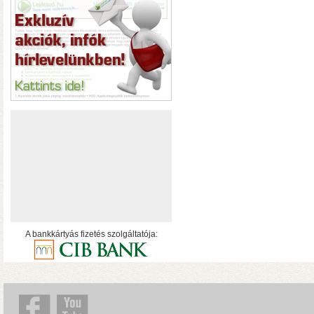
hálózatról
A bankkártyás fizetés szolgáltatója:
• USB 3.2 Gen2 csatlakoz
olvasási sebesség RAID0
halk ventilátor