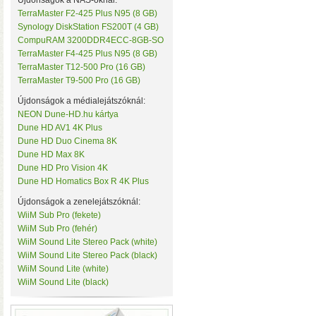
Újdonságok a NAS-oknál:
TerraMaster F2-425 Plus N95 (8 GB)
Synology DiskStation FS200T (4 GB)
CompuRAM 3200DDR4ECC-8GB-SO
TerraMaster F4-425 Plus N95 (8 GB)
TerraMaster T12-500 Pro (16 GB)
TerraMaster T9-500 Pro (16 GB)
Újdonságok a médialejátszóknál:
NEON Dune-HD.hu kártya
• Hardveres RAID0/RA
Dune HD AV1 4K Plus
választható
• Hot spare
Dune HD Duo Cinema 8K
MByte/s merevlemezekke
Dune HD Max 8K
Dune HD Pro Vision 4K
Dune HD Homatics Box R 4K Plus
Újdonságok a zenelejátszóknál:
WiiM Sub Pro (fekete)
WiiM Sub Pro (fehér)
WiiM Sound Lite Stereo Pack (white)
WiiM Sound Lite Stereo Pack (black)
WiiM Sound Lite (white)
WiiM Sound Lite (black)
AV1 4K Plus
– 4K-s filmfájl
HDR10 és HDR10+ tartalmak kez