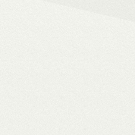
– 4K HDR+/Dolby Vision hál
– Netflix, Disney+, HBO Ma
– MyCollection filmes jukebox
Blu-ray menük lejátszása, 
– Gigabites ethernet és Wi-F
– TV-tuner kezelése
WiiM Pro
multiroom háló
✓ TIDAL MQA bitperfect lejátszás
✓ 106 dB jel/zaj viszony
✓ High-end hangminőség
✓ Amazon Alexa, Google Assistant