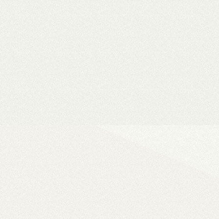
Vásárlási utalványok
Bármilyen fizetési módnál 
a webshopban
Ultra
A WiiM legjobb ha
vonali, optikai, HDMI és Phono b