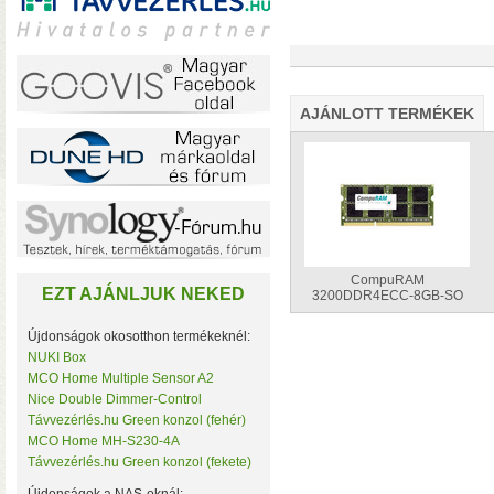
A TerraMaster-nél i
AJÁNLOTT TERMÉKEK
F2-425 és F4-425 NAS-
(16 GB-ig bővíthető!)
• 
CompuRAM
EZT AJÁNLJUK NEKED
3200DDR4ECC-8GB-SO
Újdonságok okosotthon termékeknél:
NUKI Box
MCO Home Multiple Sensor A2
Plusz teljesítmény ko
Nice Double Dimmer-Control
F2-425 Plus és F4-425 
Távvezérlés.hu Green konzol (fehér)
(32 GB-ig bővíthető!)
• 
MCO Home MH-S230-4A
(tárhely és/vagy cache)
Távvezérlés.hu Green konzol (fekete)