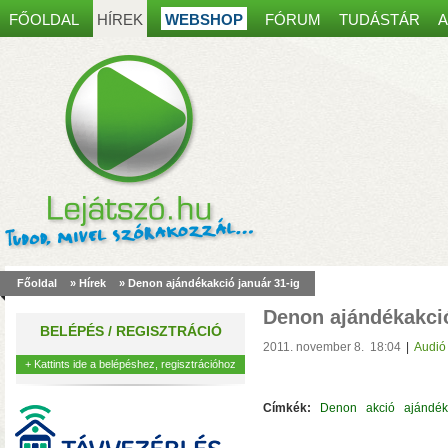
FŐOLDAL
HÍREK
WEBSHOP
FÓRUM
TUDÁSTÁR
A
Spanyol kaputelefon
most30 000 Ft kedvez
Főoldal
»
Hírek
» Denon ajándékakció január 31-ig
akár 8 mobiltelefonon, table
Denon ajándékakció
működés, egy régi ajtócsen
BELÉPÉS / REGISZTRÁCIÓ
kábelei is elegendőek lehet
2011. november 8. 18:04
|
Audió
+ Kattints ide a belépéshez, regisztrációhoz
Címkék:
Denon
akció
ajándék