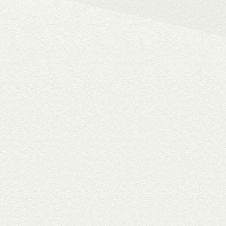
– 4K HDR+/Dolby Vision hál
– Netflix, Disney+, HBO Ma
– MyCollection filmes jukebox
Blu-ray menük lejátszása, 
– Gigabites ethernet és Wi-F
– TV-tuner kezelése
WiiM Pro
multiroom háló
✓ TIDAL MQA bitperfect lejátszás
✓ 106 dB jel/zaj viszony
✓ High-end hangminőség
✓ Amazon Alexa, Google Assistant