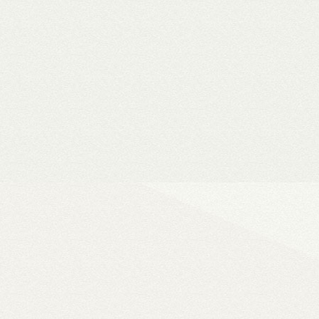
Vásárlási utalványok
Bármilyen fizetési módnál 
a webshopban
Ultra
A WiiM legjobb ha
vonali, optikai, HDMI és Phono b