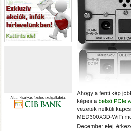
hálózatról
Ahogy a fenti kép job
A bankkártyás fizetés szolgáltatója:
képes a
belső PCIe wi
vezeték nélküli kapcs
MED600X3D-WiFi mode
• USB 3.2 Gen2 csatlakoz
olvasási sebesség RAID0
December eleji érkez
halk ventilátor