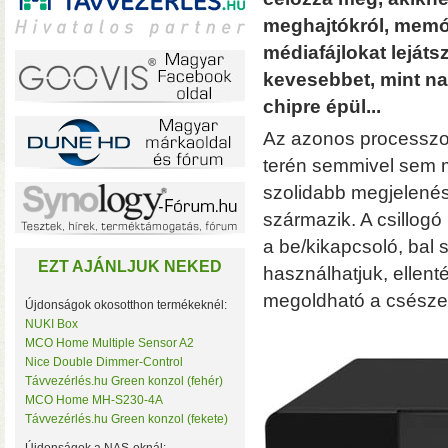
meghajtókról, memór
médiafájlokat leját
kevesebbet, mint na
A TerraMaster-nél i
chipre épül...
F2-425 és F4-425 NAS-
Az azonos processzo
(16 GB-ig bővíthető!)
• 
terén semmivel sem m
szolidabb megjelenés
származik. A csillogó 
a be/kikapcsoló, bal
EZT AJÁNLJUK NEKED
használhatjuk, ellent
megoldható a csészealj
Újdonságok okosotthon termékeknél:
NUKI Box
MCO Home Multiple Sensor A2
Plusz teljesítmény ko
Nice Double Dimmer-Control
F2-425 Plus és F4-425 
Távvezérlés.hu Green konzol (fehér)
(32 GB-ig bővíthető!)
• 
MCO Home MH-S230-4A
(tárhely és/vagy cache)
Távvezérlés.hu Green konzol (fekete)