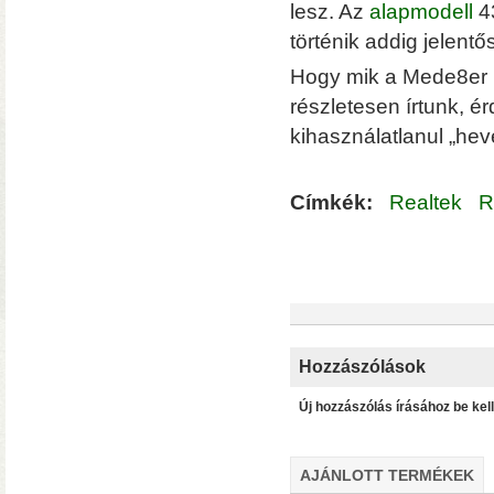
lesz. Az
alapmodell
43
történik addig jelentő
Hogy mik a Mede8er l
részletesen írtunk, 
kihasználatlanul „hev
Címkék:
Realtek
R
• Hardver RAID-es tárhe
csatlakozás (10 Gbit/sec)
kapacitással
• 4×M.2 SS
Hozzászólások
Új hozzászólás írásához be kel
AJÁNLOTT TERMÉKEK