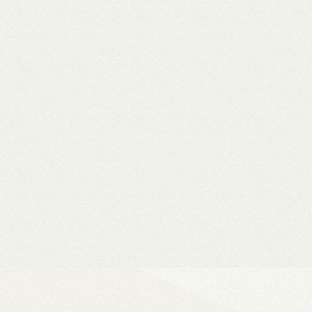
WiiM Mini
Hi-Fi hálózati
- Natív 24-bit/192 kHz adatfeldolg
- DLNA és AirPlay (2), szünetment
- Spotify, Tidal, Deezer, Amazon M
- 802.11a/b/g/n/ac Wi-Fi 2,4/5 GHz
- Okosotthon-kompatibilitás
Ultra Vision 4K high-e