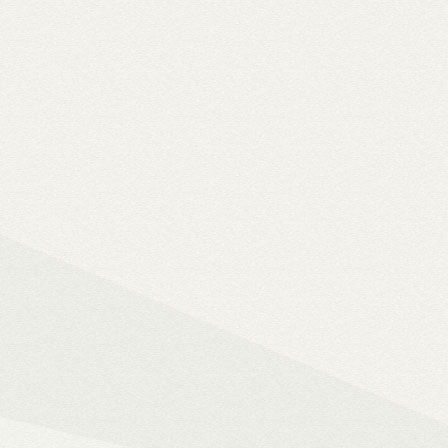
Solo 8K
– 8K-s filmfájlok, Y
lemezfiók
– Blu-ray fájlok leját
Dune HD jukebox-os kezelőfelüle