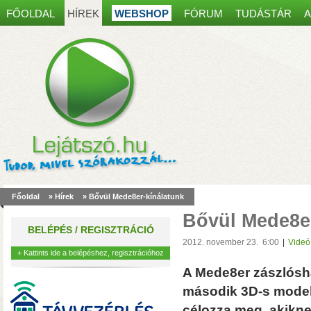
FŐOLDAL
HÍREK
WEBSHOP
FÓRUM
TUDÁSTÁR
A
Spanyol kaputelefon
most30 000 Ft kedvez
Főoldal
»
Hírek
» Bővül Mede8er-kínálatunk
akár 8 mobiltelefonon, table
Bővül Mede8er
működés, egy régi ajtócsen
BELÉPÉS / REGISZTRÁCIÓ
kábelei is elegendőek lehet
2012. november 23. 6:00
|
Videó
+ Kattints ide a belépéshez, regisztrációhoz
A Mede8er zászlósh
második 3D-s modell
célozza meg, akikn