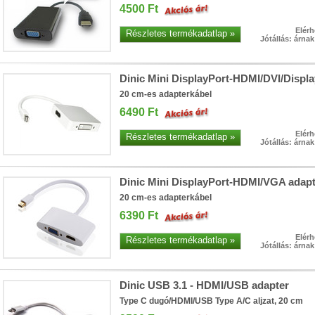
• Hardver RAID-es tárhely és extra gyors munkaterület egy 
4500 Ft
satlakozás (10 Gbit/sec)
• 2×HDD/SSD RAID0/1/JBOD/Singl
apacitással
• 3×M.2 SSD egyidejű használata a nagyon gyor
Elérh
Részletes termékadatlap »
Jótállás: árna
Dinic Mini DisplayPort-HDMI/DVI/Displa
20 cm-es adapterkábel
6490 Ft
Elérh
Részletes termékadatlap »
Jótállás: árna
Hardver RAID-es külső háttértárak USB-C csatlakozóval, 5/10
Dinic Mini DisplayPort-HDMI/VGA adapt
HDD, SSD, M.2 SSD) tárhelyek azoknak, akiknek a méret és a sebesség
20 cm-es adapterkábel
Windows, macOS, és Linux operációs rendszerű gépekhez, NAS-okhoz i
6390 Ft
Elérh
Részletes termékadatlap »
Jótállás: árna
Dinic USB 3.1 - HDMI/USB adapter
Type C dugó/HDMI/USB Type A/C aljzat, 20 cm