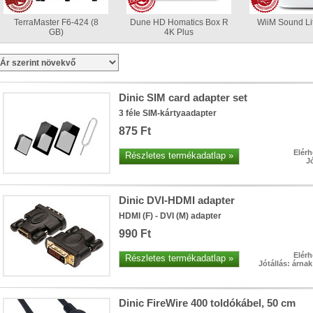
TerraMaster F6-424 (8
Dune HD Homatics Box R
WiiM Sound Lit
GB)
4K Plus
A TerraMaster-nél immár ez a minimum!
F2-425 és F4-425 NAS-szerverek:
• Intel processzor (har
16 GB-ig bővíthető!)
• 2,5 Gbit-es ethernet (+ SMB dual cha
Dinic SIM card adapter set
3 féle SIM-kártyaadapter
875 Ft
Elérh
Részletes termékadatlap »
Jó
Dinic DVI-HDMI adapter
HDMI (F) - DVI (M) adapter
990 Ft
Plusz teljesítmény komolyabb feladatokhoz!
Elérh
2-425 Plus és F4-425 Plus:
Részletes termékadatlap »
• Intel processzor (hardveres
Jótállás: árna
32 GB-ig bővíthető!)
• 2×5 GBit-es ethernet (+ SMB dual ch
tárhely és/vagy cache)
Dinic FireWire 400 toldókábel, 50 cm