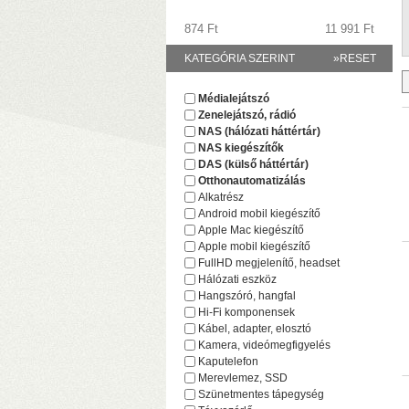
874 Ft
11 991 Ft
KATEGÓRIA SZERINT
»RESET
Médialejátszó
Zenelejátszó, rádió
(
NAS (hálózati háttértár)
NAS kiegészítők
DAS (külső háttértár)
Otthonautomatizálás
Alkatrész
Android mobil kiegészítő
Apple Mac kiegészítő
Apple mobil kiegészítő
FullHD megjelenítő, headset
Hálózati eszköz
Hangszóró, hangfal
Hi-Fi komponensek
Kábel, adapter, elosztó
F
Kamera, videómegfigyelés
(
Kaputelefon
(
Merevlemez, SSD
Szünetmentes tápegység