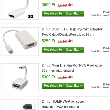
3900 Ft
Elérh
Részletes termékadatlap »
Jótállás: árna
Dinic USB 3.1 - DisplayPort adapter
Type C dugó/DisplayPort aljzat, 20 cm
5250 Ft
Elérh
• Hardver RAID-es tárhely és extra gyors munkaterület egy 
Részletes termékadatlap »
Jótállás: árna
satlakozás (10 Gbit/sec)
• 4×HDD/SSD RAID0/1/JBOD/Singl
apacitással
• 4×M.2 SSD egyidejű használata a nagyon gyor
Dinic Mini DisplayPort-VGA adapter
20 cm-es adapterkábel
5300 Ft
Elérh
Részletes termékadatlap »
Jótállás: árna
Dinic HDMI-VGA adapter
HDMI (M) - VGA (F) adapter