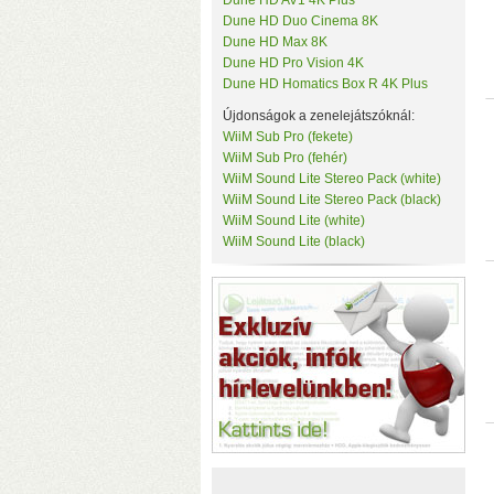
Dune HD AV1 4K Plus
Tenda
Dune HD Duo Cinema 8K
c
TerraMaster
Dune HD Max 8K
k
ThirdReality
Dune HD Pro Vision 4K
TKB Home
Dune HD Homatics Box R 4K Plus
TP-Link
Újdonságok a zenelejátszóknál:
Twelve South
Ubiquiti
WiiM Sub Pro (fekete)
UPS Power
WiiM Sub Pro (fehér)
Vision Security
WiiM Sound Lite Stereo Pack (white)
WD
WiiM Sound Lite Stereo Pack (black)
WiiM
WiiM Sound Lite (white)
Y-Cam
WiiM Sound Lite (black)
Yeelight
Z-Wave.Me
Zipato
(