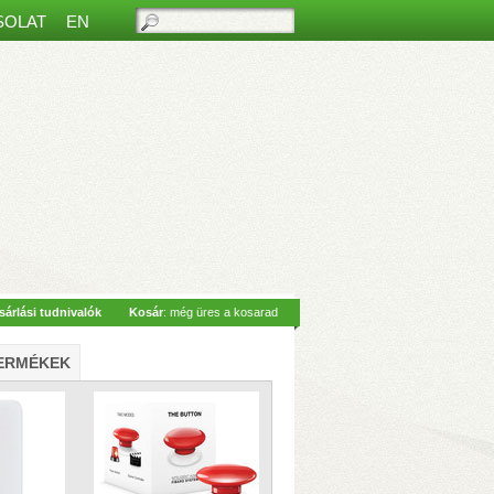
SOLAT
EN
ős beltéri monitorral
– Hívásfogadás
sárlási tudnivalók
Kosár
: még üres a kosarad
 Siri hangvezérlés
– 2-vezetékes
ERMÉKEK
az