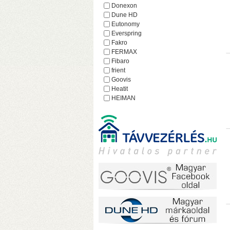
h
Donexon
Dune HD
Eutonomy
Everspring
Fakro
FERMAX
Fibaro
frient
Goovis
Heatit
HEIMAN
Heltun
iEAST
Imperial
Incipio
Lejátszó.hu
Lince
MCO Home
Mean Well
MOHAnet
Nabu Casa
NEO
NEON
o
Nice
h
NodOn