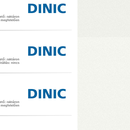
ető: raktáron
k megfelelően
ető: raktáron
tállás: nincs
ető: raktáron
k megfelelően
1/JBOD/Single módok
• 1075 MB/s
zelése
• Hőfokszabályzós, extra