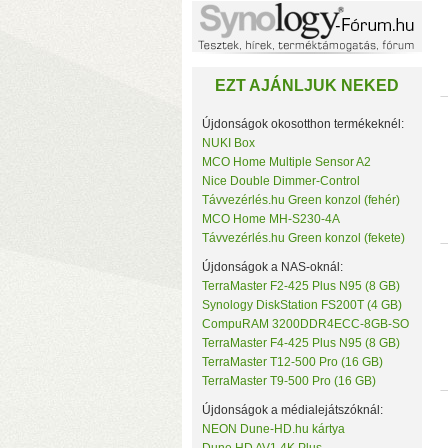
Noname
NorStone
NorthQ
NUKI
EZT AJÁNLJUK NEKED
Omega Optical
Open Hour
OWC
Újdonságok okosotthon termékeknél:
Philio Technology
NUKI Box
Poly Control
MCO Home Multiple Sensor A2
Popp
Nice Double Dimmer-Control
Qubino
Távvezérlés.hu Green konzol (fehér)
Remotec
MCO Home MH-S230-4A
c
Seagate
Távvezérlés.hu Green konzol (fekete)
k
Secure
Sensative
Újdonságok a NAS-oknál:
Shelly
TerraMaster F2-425 Plus N95 (8 GB)
Silicon Labs
Synology DiskStation FS200T (4 GB)
Silicon Power
CompuRAM 3200DDR4ECC-8GB-SO
Skydigital
TerraMaster F4-425 Plus N95 (8 GB)
SmartWise
TerraMaster T12-500 Pro (16 GB)
Sonnet
TerraMaster T9-500 Pro (16 GB)
SONOFF
Synology
Újdonságok a médialejátszóknál:
Targus
NEON Dune-HD.hu kártya
Távvezérlés.hu