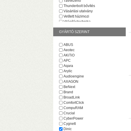
Távvezérlő
Thunderbolt bővítés
Vásárlási utalvány
Vetített házimozi
Világítástechnika
GYÁRTÓ SZERINT
ABUS
Aeotec
AKiTiO
v
APC
M
Aqara
Arylic
Audioengine
AXAGON
BeNext
Brand
BroadLink
ComfortClick
CompuRAM
Crucial
CyberPower
Cygnett
H
Dinic