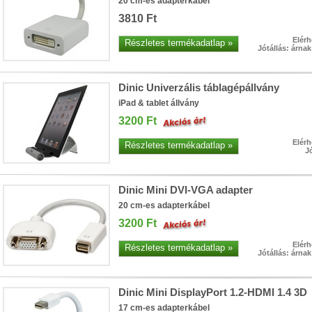
20 cm-es adapterkábel
álózatról
3810 Ft
Elérh
Részletes termékadatlap »
Jótállás: árna
Dinic Univerzális táblagépállvány
iPad & tablet állvány
3200 Ft
Elérh
Részletes termékadatlap »
Jó
Dinic Mini DVI-VGA adapter
20 cm-es adapterkábel
3200 Ft
Elérh
Részletes termékadatlap »
Jótállás: árna
• USB 3.2 Gen2 csatlakozás (10 Gbit/sec)
• Hardver RAID0/
lvasási sebesség RAID0 esetén
• Akár 24 TB-os HDD/SSD ke
Dinic Mini DisplayPort 1.2-HDMI 1.4 3D
alk ventilátor
17 cm-es adapterkábel