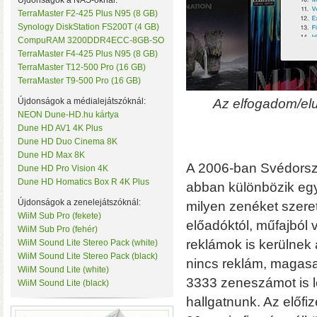
Újdonságok a NAS-oknál:
TerraMaster F2-425 Plus N95 (8 GB)
Synology DiskStation FS200T (4 GB)
CompuRAM 3200DDR4ECC-8GB-SO
TerraMaster F4-425 Plus N95 (8 GB)
TerraMaster T12-500 Pro (16 GB)
TerraMaster T9-500 Pro (16 GB)
Újdonságok a médialejátszóknál:
Az elfogadom/el
NEON Dune-HD.hu kártya
• Hardveres RAID0/RA
Dune HD AV1 4K Plus
választható
• Hot spare
Dune HD Duo Cinema 8K
MByte/s merevlemezekke
Dune HD Max 8K
A 2006-ban Svédorszá
Dune HD Pro Vision 4K
Dune HD Homatics Box R 4K Plus
abban különbözik egy 
Újdonságok a zenelejátszóknál:
milyen zenéket szere
WiiM Sub Pro (fekete)
előadóktól, műfajból 
WiiM Sub Pro (fehér)
reklámok is kerülnek
WiiM Sound Lite Stereo Pack (white)
WiiM Sound Lite Stereo Pack (black)
nincs reklám, magasa
WiiM Sound Lite (white)
3333 zeneszámot is le
WiiM Sound Lite (black)
AV1 4K Plus
– 4K-s filmfájl
hallgatnunk. Az előfi
HDR10 és HDR10+ tartalmak kez