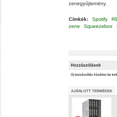
zenegyűjtemény.
Címkék:
Spotify
R
Mindent az okos ot
zene
Squeezebox
Hozzászólások
Új hozzászólás írásához be kel
AJÁNLOTT TERMÉKEK