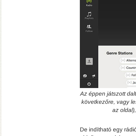
Vásárlási utalványok
Bármilyen fizetési módnál 
a webshopban
Ultra
Az éppen játszott dal
A WiiM legjobb ha
vonali, optikai, HDMI és Phono b
következőre, vagy le
az oldal)
De indítható egy rádió