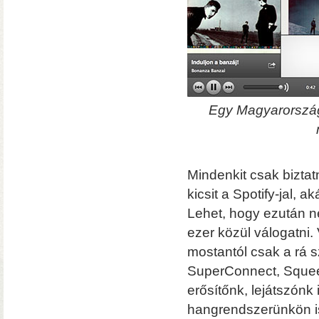
sztereo DAC
XLR szimmet
alkatrészek
Egy Magyarországr
Goovis Pro headset a 
Mindenkit csak biztat
keresők és gamerek sz
kicsit a Spotify-jal, 
– 20 méteres képátlójú virtuális vá
– Állítható dioptriakorrekció sze
Lehet, hogy ezután ne
– Állítható szemtávolság és többfé
– Blu-ray 3D (packed frame) megjel
ezer közül válogatni.
– HDMI-bemenet
mostantól csak a rá 
SuperConnect, Sque
erősítőnk, lejátszón
hangrendszerünkön is