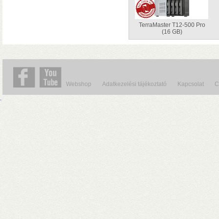
TerraMaster T12-500 Pro
(16 GB)
Webshop
Adatkezelési tájékoztató
Kapcsolat
C
.