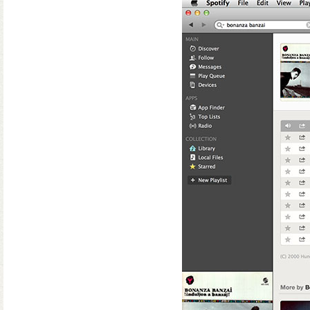
WiiM Mini
Hi-Fi hálózati
- Natív 24-bit/192 kHz adatfeldolg
- DLNA és AirPlay (2), szünetment
- Spotify, Tidal, Deezer, Amazon M
- 802.11a/b/g/n/ac Wi-Fi 2,4/5 GHz
- Okosotthon-kompatibilitás
Ultra Vision 4K high-e