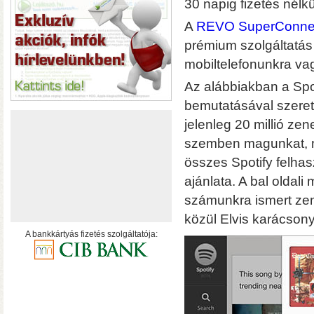
30 napig fizetés nélk
hálózatról
A
REVO SuperConne
prémium szolgáltatás 
mobiltelefonunkra vag
Az alábbiakban a Spo
bemutatásával szeret
jelenleg 20 millió z
szemben magunkat, m
összes Spotify felha
ajánlata. A bal oldal
számunkra ismert zen
közül Elvis karácsony
A bankkártyás fizetés szolgáltatója:
• USB 3.2 Gen2 csatlakoz
olvasási sebesség RAID0
halk ventilátor