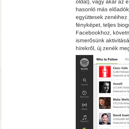
oldal), vagy akár az 
hasonló más előadók 
együttesek zenéihez 
fényképet, teljes bio
Facebookhoz, követni
ismerősünk aktivitásá
hírekről, új zenék me
Solo 8K
– 8K-s filmfájlok, Y
lemezfiók
– Blu-ray fájlok leját
Dune HD jukebox-os kezelőfelüle