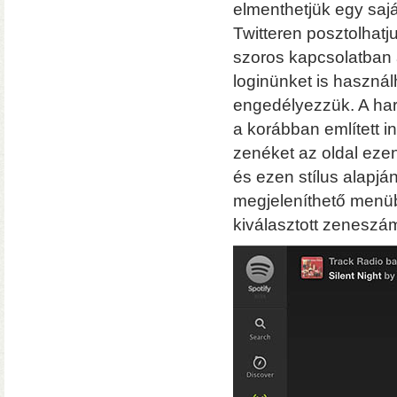
• Hardver RAID-es tárhe
elmenthetjük egy saját
csatlakozás (10 Gbit/sec)
Twitteren posztolhatj
kapacitással
• 3×M.2 SS
szoros kapcsolatban 
loginünket is használ
engedélyezzük. A har
a korábban említett in
zenéket az oldal ezen
és ezen stílus alapj
megjeleníthető menübe
kiválasztott zeneszám
Hardver RAID-es külső h
(HDD, SSD, M.2 SSD) tárhely
Windows, macOS, és Linux o