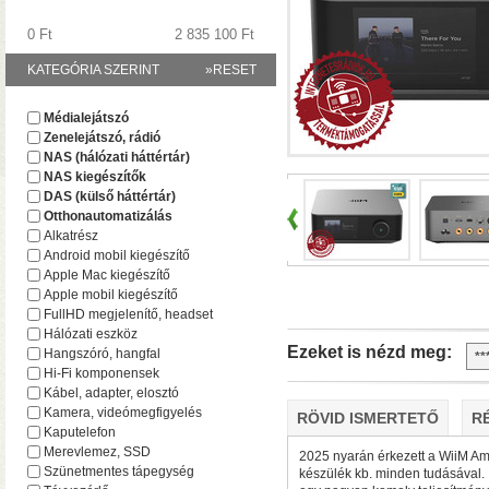
0 Ft
2 835 100 Ft
KATEGÓRIA SZERINT
»RESET
A TerraMaster-nél i
Médialejátszó
F2-425 és F4-425 NAS-
Zenelejátszó, rádió
(16 GB-ig bővíthető!)
• 
NAS (hálózati háttértár)
NAS kiegészítők
DAS (külső háttértár)
Otthonautomatizálás
Alkatrész
Android mobil kiegészítő
Apple Mac kiegészítő
Apple mobil kiegészítő
FullHD megjelenítő, headset
Hálózati eszköz
Ezeket is nézd meg:
Hangszóró, hangfal
Hi-Fi komponensek
Plusz teljesítmény ko
Kábel, adapter, elosztó
F2-425 Plus és F4-425 
Kamera, videómegfigyelés
RÖVID ISMERTETŐ
R
(32 GB-ig bővíthető!)
• 
Kaputelefon
(tárhely és/vagy cache)
Merevlemez, SSD
2025 nyarán érkezett a WiiM Amp
Szünetmentes tápegység
készülék kb. minden tudásával.