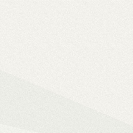
Solo 8K
– 8K-s filmfájlok, Y
lemezfiók
– Blu-ray fájlok leját
Dune HD jukebox-os kezelőfelüle