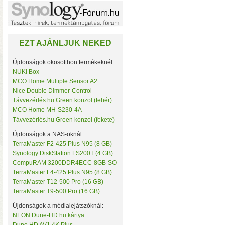
Noname
NorStone
NorthQ
NUKI
EZT AJÁNLJUK NEKED
Omega Optical
Open Hour
OWC
Újdonságok okosotthon termékeknél:
Philio Technology
NUKI Box
Poly Control
MCO Home Multiple Sensor A2
Popp
Nice Double Dimmer-Control
Qubino
• Hardver RAID-es tárhe
Távvezérlés.hu Green konzol (fehér)
Remotec
MCO Home MH-S230-4A
csatlakozás (10 Gbit/sec)
Seagate
Távvezérlés.hu Green konzol (fekete)
kapacitással
• 4×M.2 SS
Secure
Sensative
Újdonságok a NAS-oknál:
Shelly
TerraMaster F2-425 Plus N95 (8 GB)
Silicon Labs
Synology DiskStation FS200T (4 GB)
Silicon Power
CompuRAM 3200DDR4ECC-8GB-SO
Skydigital
TerraMaster F4-425 Plus N95 (8 GB)
SmartWise
TerraMaster T12-500 Pro (16 GB)
Sonnet
TerraMaster T9-500 Pro (16 GB)
SONOFF
Synology
Újdonságok a médialejátszóknál:
Targus
NEON Dune-HD.hu kártya
Távvezérlés.hu