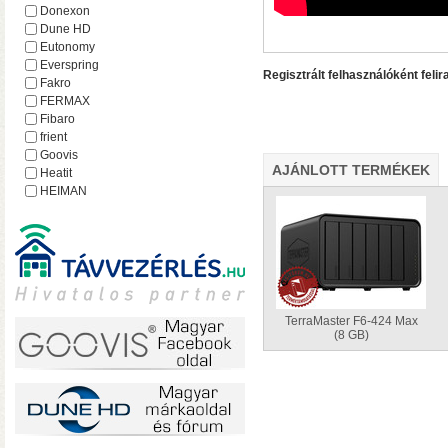
hálózatról
Donexon
Dune HD
Eutonomy
Everspring
Regisztrált felhasználóként felir
Fakro
FERMAX
Fibaro
frient
Goovis
AJÁNLOTT TERMÉKEK
Heatit
HEIMAN
Heltun
iEAST
Imperial
Incipio
Lejátszó.hu
Lince
MCO Home
TerraMaster F6-424 Max
Mean Well
(8 GB)
MOHAnet
Nabu Casa
NEO
• USB 3.2 Gen2 csatlakoz
NEON
olvasási sebesség RAID0
Nice
halk ventilátor
NodOn