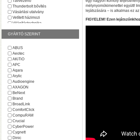
Távvezérlő
egy nagyon komoly teljesítmény
mélynyomókimenettel együtt! Im
Thunderbolt bővítés
lejátszására – is alkalmas ez a
Vásárlási utalvány
Vetített házimozi
FIGYELEM! Ezen lejátszónkhoz
Világítástechnika
GYÁRTÓ SZERINT
ABUS
Aeotec
• Hardveres RAID0/RA
AKiTiO
választható
• Hot spare
APC
MByte/s merevlemezekke
Aqara
Arylic
Audioengine
AXAGON
BeNext
Brand
BroadLink
ComfortClick
CompuRAM
Crucial
CyberPower
AV1 4K Plus
– 4K-s filmfájl
Cygnett
HDR10 és HDR10+ tartalmak kez
Dinic