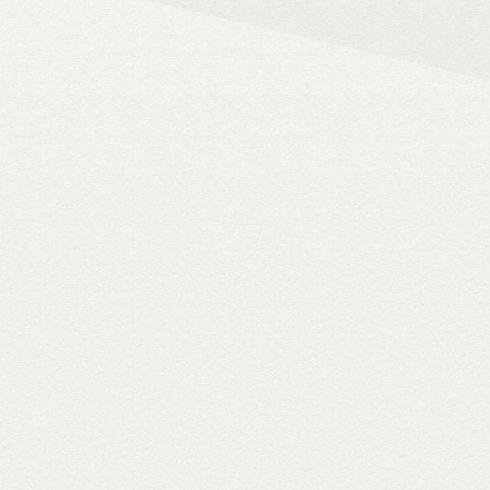
– 4K HDR+/Dolby Vision hál
– Netflix, Disney+, HBO Ma
– MyCollection filmes jukebox
Blu-ray menük lejátszása, 
– Gigabites ethernet és Wi-F
– TV-tuner kezelése
WiiM Pro
multiroom háló
✓ TIDAL MQA bitperfect lejátszás
✓ 106 dB jel/zaj viszony
✓ High-end hangminőség
✓ Amazon Alexa, Google Assistant