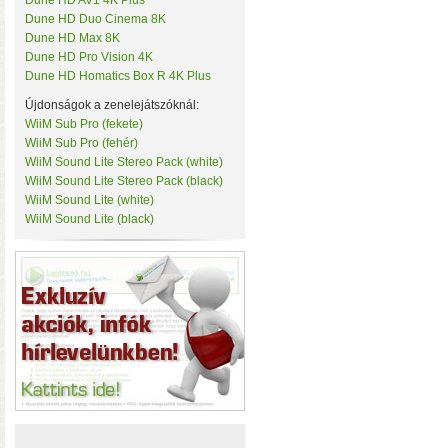
Dune HD AV1 4K Plus
• Hardver RAID-es tárhe
Tenda
Dune HD Duo Cinema 8K
csatlakozás (10 Gbit/sec)
TerraMaster
Dune HD Max 8K
kapacitással
• 3×M.2 SS
ThirdReality
Dune HD Pro Vision 4K
TKB Home
Dune HD Homatics Box R 4K Plus
TP-Link
Újdonságok a zenelejátszóknál:
Twelve South
Ubiquiti
WiiM Sub Pro (fekete)
UPS Power
WiiM Sub Pro (fehér)
Vision Security
WiiM Sound Lite Stereo Pack (white)
WD
WiiM Sound Lite Stereo Pack (black)
WiiM
WiiM Sound Lite (white)
Y-Cam
WiiM Sound Lite (black)
Yeelight
Z-Wave.Me
Hardver RAID-es külső h
Zipato
(HDD, SSD, M.2 SSD) tárhely
Windows, macOS, és Linux o