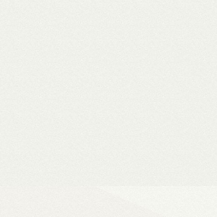
WiiM Mini
Hi-Fi hálózati
- Natív 24-bit/192 kHz adatfeldolg
- DLNA és AirPlay (2), szünetment
- Spotify, Tidal, Deezer, Amazon M
- 802.11a/b/g/n/ac Wi-Fi 2,4/5 GHz
- Okosotthon-kompatibilitás
Ultra Vision 4K high-e