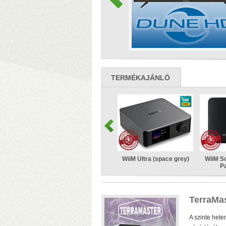
(
TERMÉKAJÁNLÓ
WiiM Ultra (space grey)
WiiM So
Pa
F
(
TerraMa
(
A szinte het