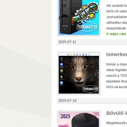
Aki szokott m
NAS-ról videó
„transzkódoln
vélhetően ké
olvasónknak é
A teljes cikk
2025-07-11
Ismerked
Immár a máso
okkal foglalk
szerző a TOS
l
képekkel illu
D
NAS-ok kezelő
2025-07-10
Bővülő W
Megérkezett a