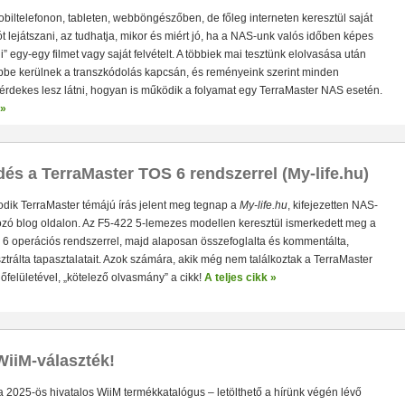
obiltelefonon, tableten, webböngészőben, de főleg interneten keresztül saját
t lejátszani, az tudhatja, mikor és miért jó, ha a NAS-unk valós időben képes
i” egy-egy filmet vagy saját felvételt. A többiek mai tesztünk elolvasása után
pbe kerülnek a transzkódolás kapcsán, és reményeink szerint minden
rdekes lesz látni, hogyan is működik a folyamat egy TerraMaster NAS esetén.
 »
és a TerraMaster TOS 6 rendszerrel (My-life.hu)
dik TerraMaster témájú írás jelent meg tegnap a
My-life.hu
, kifejezetten NAS-
ozó blog oldalon. Az F5-422 5-lemezes modellen keresztül ismerkedett meg a
 6 operációs rendszerrel, majd alaposan összefoglalta és kommentálta,
Solo 8K
– 8K-s filmfájlok, YouTube videók lejátszása
– Amlogic S928X 5+1
emezfiók
– Blu-ray fájlok lejátszása menüvel
– DSD-lejátszása akár 5.1 csatorn
sztrálta tapasztalatait. Azok számára, akik még nem találkoztak a TerraMaster
une HD jukebox-os kezelőfelület
felületével, „kötelező olvasmány” a cikk!
A teljes cikk »
iiM-választék!
 2025-ös hivatalos WiiM termékkatalógus – letölthető a hírünk végén lévő