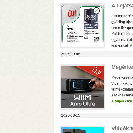
A Lejáts
3 különböző 
B
gyárilag újra
semmiképpen 
Mai hírünkben
egyesek a pia
kedvencei.
A 
2025-09-08
Megérkez
Megérkezett é
Vibelink Amp 
termékcsalád 
Azoknak lehet
A teljes cikk
2025-08-15
Videók 