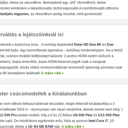
álózatról
újítás, illetve az okosotthon. Bemutatunk egy „élő” okosotthont, illetve
minden kérdésére a takarékosabb, biztonságosabb és komfortosabb otthonra
A
belépés ingyenes
, az okosotthon pedig olcsóbb, mint gondolnád!
váltás a lejátszóinknál is!
érkezett a dualizmus kora... A nemrég bejelentett
Dune HD Duo 8K
és
Duo
int két tojás, úgy hasonlítanak egymásra – külsőleg mindenképpen. Ha a belső
zük, számos további kettősséget találunk: 2-portos HDMI-switch (először a
keiben), dupla lemezfiók, dupla HDMI-kimenet (egyik csak a hangnak
A legnagyobb, túlzás nélkül rendszerváltónak nevezhető újdonság azonban csak
 8K belsejében található!
A teljes cikk »
ster csúcsmodellek a kínálatunkban
n nem otthoni felhasználóknak készültek, mégis felkerült kínálatunkba a 3
erraMaster NAS is – bizonyosan van olyan vásárlónk, akinek semmi sem elég :)
• USB 3.2 Gen2 csatlakozás (10 Gbit/sec)
• Hardver RAID0/
12-500 Pro
asztali modell, míg a 8 és 12-fiókos
U8-500 Plus
és
U12-500 Plus
lvasási sebesség RAID0 esetén
• Akár 24 TB-os HDD/SSD ke
ybe való. De mindhárom egyformán erős, hála az azonos
Intel Core i7
, 10-
alk ventilátor
szornak, illetve a
16–64 GB RAM
-nak.
A teljes cikk »