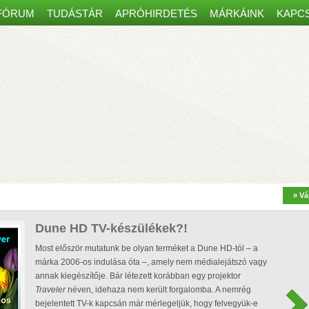
FÓRUM
TUDÁSTÁR
APRÓHIRDETÉS
MÁRKÁINK
KAPC
Spanyol kaputelefon-csomag
most30 000 Ft kedvezménnyel!
– 7” átmérőjű színes képerny
» Vá
kár 8 mobiltelefonon, tableten is
– Amazon Alexa, Google Home és
űködés, egy régi ajtócsengő
Dune HD TV-készülékek?!
ábelei is elegendőek lehetnek
– Minden szükséges eszközt tartalm
Most először mutatunk be olyan terméket a Dune HD-tól – a
márka 2006-os indulása óta –, amely nem médialejátszó vagy
annak kiegészítője. Bár létezett korábban egy projektor
Traveler
néven, idehaza nem került forgalomba. A nemrég
bejelentett TV-k kapcsán már mérlegeljük, hogy felvegyük-e