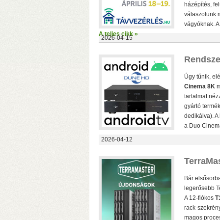
h
házépítés, fel
válaszolunk 
vágyóknak. 
A teljes cikk »
2026-04-15
Rendszer
Úgy tűnik, el
Cinema 8K
m
tartalmat néz
gyártó termé
dedikálva). 
a Duo Cinema
2026-04-12
TerraMa
Bár elsősorba
legerősebb T
A 12-fiókos
T
o
rack-szekrén
h
magos proces