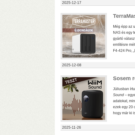
2025-12-17
c
k
TerraMas
Még épp az u
NAS és egy t
gyártó válasz
említésre mél
F4-424 Pro, 
2025-12-08
Sosem re
(
Júliusban írt
Sound
– egye
adatokat, min
ezek egy 20 c
hogy már ki is
2025-11-26