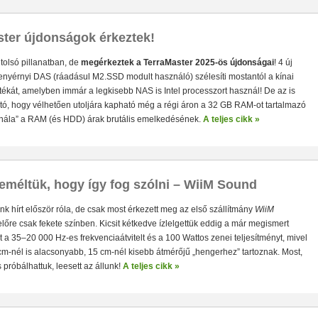
• Hardver RAID-es tárhely és extra gyors munkaterület egy 
satlakozás (10 Gbit/sec)
• 2×HDD/SSD RAID0/1/JBOD/Singl
apacitással
• 3×M.2 SSD egyidejű használata a nagyon gyor
ter újdonságok érkeztek!
tolsó pillanatban, de
megérkeztek a TerraMaster 2025-ös újdonságai
! 4 új
enyérnyi DAS (ráadásul M2.SSD modult használó) szélesíti mostantól a kínai
tékát, amelyben immár a legkisebb NAS is Intel processzort használ! De az is
tó, hogy vélhetően utoljára kapható még a régi áron a 32 GB RAM-ot tartalmazó
„hála” a RAM (és HDD) árak brutális emelkedésének.
A teljes cikk »
Hardver RAID-es külső háttértárak USB-C csatlakozóval, 5/10
méltük, hogy így fog szólni – WiiM Sound
HDD, SSD, M.2 SSD) tárhelyek azoknak, akiknek a méret és a sebesség
Windows, macOS, és Linux operációs rendszerű gépekhez, NAS-okhoz i
unk hírt először róla, de csak most érkezett meg az első szállítmány
WiiM
lőre csak fekete színben. Kicsit kétkedve ízlelgettük eddig a már megismert
t a 35–20 000 Hz-es frekvenciaátvitelt és a 100 Wattos zenei teljesítményt, mivel
m-nél is alacsonyabb, 15 cm-nél kisebb átmérőjű „hengerhez” tartoznak. Most,
 próbálhattuk, leesett az állunk!
A teljes cikk »