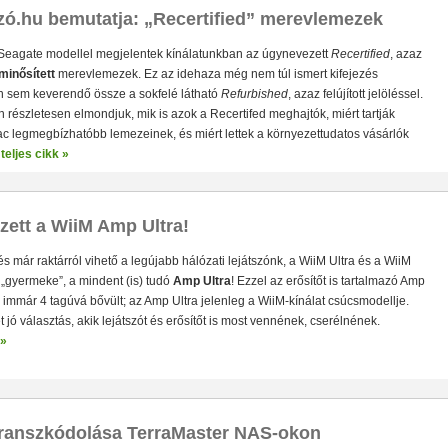
zó.hu bemutatja: „Recertified” merevlemezek
Vásárlási utalványok 3-féle összegben
✓ Praktikus, rug
Seagate modellel megjelentek kínálatunkban az úgynevezett
Recertified
, azaz
ármilyen fizetési módnál használható
✓ Bármilyen termék vásárl
minősített
merevlemezek. Ez az idehaza még nem túl ismert kifejezés
a webshopban
sem keverendő össze a sokfelé látható
Refurbished
, azaz felújított jelöléssel.
 részletesen elmondjuk, mik is azok a Recertifed meghajtók, miért tartják
c legmegbízhatóbb lemezeinek, és miért lettek a környezettudatos vásárlók
teljes cikk »
ett a WiiM Amp Ultra!
s már raktárról vihető a legújabb hálózati lejátszónk, a WiiM Ultra és a WiiM
„gyermeke”, a mindent (is) tudó
Amp Ultra
! Ezzel az erősítőt is tartalmazó Amp
Ultra
immár 4 tagúvá bővült; az Amp Ultra jelenleg a WiiM-kínálat csúcsmodellje.
A WiiM legjobb hangú multiroom zenelejátszója
THD+N: 0,00015
 jó választás, akik lejátszót és erősítőt is most vennének, cserélnének.
vonali, optikai, HDMI és Phono bemenetek is
3,5"-es színes érintőképernyő, fejha
 »
transzkódolása TerraMaster NAS-okon