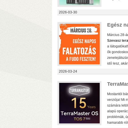
2026-03-30
Egész na
Március 28-án
Szevasz ter
a látogatókat
ők gondoskodn
zenelejátszás
c
idő lesz, aká
k
2026-03-24
TerraMas
Mostantól bá
verziója! Mi 
számára letöl
alapú operáci
problémák, úg
hamarabb ról