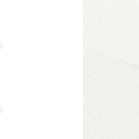
 magos médiaprocesszor
– Belső 3,5”-es
ával, PCM formátumba dekódolva is
– Egyedi