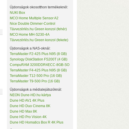
Újdonságok okosotthon termékeknél:
NUKI Box
MCO Home Multiple Sensor A2
Nice Double Dimmer-Control
Távvezérlés.hu Green konzol (fehér)
MCO Home MH-S230-4A
Távvezérlés.hu Green konzol (fekete)
Újdonságok a NAS-oknál:
D-mód a hátlapi kapcsolóval
TerraMaster F2-425 Plus N95 (8 GB)
Bit/s sebesség USB3-on (230–250
Synology DiskStation FS200T (4 GB)
dow-hoz
CompuRAM 3200DDR4ECC-8GB-SO
TerraMaster F4-425 Plus N95 (8 GB)
TerraMaster T12-500 Pro (16 GB)
TerraMaster T9-500 Pro (16 GB)
Újdonságok a médialejátszóknál:
NEON Dune-HD.hu kártya
Dune HD AV1 4K Plus
Dune HD Duo Cinema 8K
Dune HD Max 8K
Dune HD Pro Vision 4K
ic S905W2 processzor, 4+32 GB memória
–
Dune HD Homatics Box R 4K Plus
t
– Lejátszás SD-kártyáról, USB-ről és