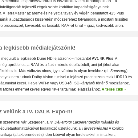
 A memória- és processzorárak is elszálltak az elmúlt hónapokban – a
ntelligenciát fejlesztő cégek szinte korlátlan kapacitásigényeinek
 A TerraMaster az áremelés helyett a tavaly év végén bemutatott 425 Plus
ánál a „gazdaságos kiszerelés” módszeréhez folyamodik, a mostani frissítés
b processzort, kevesebb és lassabb RAM-ot kínál – igaz, kedvezőbb áron.
 a legkisebb médialejátszónk!
• Hardveres RAID0/RAID1/RAID5/RAID10 módok
• A RAI
n megújult a legkisebb Dune HD lejátszónk – mostantól
AV1 4K Plus
. A
álasztható
• Hot spare lemez(ek) a RAID javításához
• 5 G
ég apróbb lett, a RAM és a flash mérete duplázódott, ami jól jöhet akár
Byte/s merevlemezekkel)
• Ingyenes backup-szoftver Win
ékokhoz is. Más változás nincs, így továbbra is olyan tévékhez (pl.
Samsung
)
melyek nem tudnak Dolby Vision-t, mivel a lejátszó processzora csak HDR10 és
umokat kezel. Illetve WiFi-n vagy USB-ről, SD-kártyáról történő mozizáshoz,
0 Mbites ethernet kevés egyes 4K-s tartalmak lejátszásához.
A teljes cikk »
z velünk a IV. DALK Expo-n!
n szeretettel vár Szegeden, a
IV. Dél-alföldi Lakberendezési Kiállítás és
épületautomatizációval foglalkozó üzletágunk, a
Távvezérlés.hu
! A korábbi
AV1 4K Plus
– 4K-s filmfájlok, YouTube HDR videók lejátszásához
– Amlog
matikája (a lakberendezés) idén kibővül olyan területekkel, mint a kert,
DR10 és HDR10+ tartalmak kezelése
– Egyedi Dune HD jukebox-os kezelőfelüle