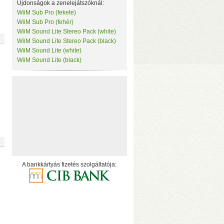
Újdonságok a zenelejátszóknál:
WiiM Sub Pro (fekete)
WiiM Sub Pro (fehér)
WiiM Sound Lite Stereo Pack (white)
WiiM Sound Lite Stereo Pack (black)
WiiM Sound Lite (white)
WiiM Sound Lite (black)
A bankkártyás fizetés szolgáltatója:
1/JBOD/Single módok
• 1075 MB/s
zelése
• Hőfokszabályzós, extra