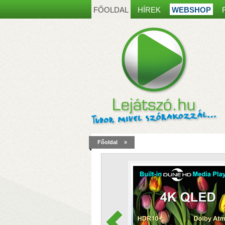
FŐOLDAL
HÍREK
WEBSHOP
Főoldal
»
a
m
k