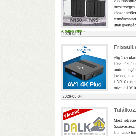
vásárlásához.
mesterséges i
köszönhetően.
termékcsaládj
után gyengéb
A teljes cikk »
2026-05-11
Frissült
Alig 1 év utá
v
készülékház m
M
androidos ját
javasoljuk, a
HDR10+ formát
mivel a 10/10
2026-05-04
Találkoz
Most hétvégé
Szakvásáron
kiállítások te
H