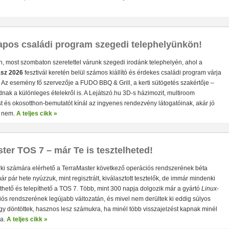
pos családi program szegedi telephelyünkön!
, most szombaton szeretettel várunk szegedi irodánk telephelyén, ahol a
asz 2026
fesztivál keretén belül számos kiállító és érdekes családi program várja
! Az esemény fő szervezője a FUDO BBQ & Grill, a kerti sütögetés szakértője –
ak a különleges ételekről is. A Lejátszó.hu 3D-s házimozit, multiroom
• Hardver RAID-es tárhely és extra gyors munkaterület egy 
t és okosotthon-bemutatót kínál az ingyenes rendezvény látogatóinak, akár jó
satlakozás (10 Gbit/sec)
• 4×HDD/SSD RAID0/1/JBOD/Singl
r nem.
A teljes cikk »
apacitással
• 4×M.2 SSD egyidejű használata a nagyon gyor
ter TOS 7 – már Te is tesztelheted!
rki számára elérhető a TerraMaster következő operációs rendszerének béta
már pár hete nyúzzuk, mint regisztrált, kiválasztott tesztelők, de immár mindenki
thető és telepíthető a TOS 7. Több, mint 300 napja dolgozik már a gyártó
Linux
-
ós rendszerének legújabb változatán, és mivel nem derültek ki eddig súlyos
y döntöttek, hasznos lesz számukra, ha minél több visszajelzést kapnak minél
a.
A teljes cikk »