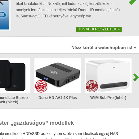
őket kínálatunkba. Nézzük, mit tudunk az új készülékekről,
amelyek természetesen teljes értékű Dune HD médialejátszók
is,
Samsung
QLED képernyővel egybeépítve.
A TerraMaster-nél immár ez a minimum!
TOVÁBBI RÉSZLETEK »
F2-425 és F4-425 NAS-szerverek:
• Intel processzor (har
16 GB-ig bővíthető!)
• 2,5 Gbit-es ethernet (+ SMB dual cha
Nézz körül a webshopban is! »
und Lite Stereo
Dune HD AV1 4K Plus
WiiM Sub Pro (fehér)
ck (black)
Plusz teljesítmény komolyabb feladatokhoz!
2-425 Plus és F4-425 Plus:
• Intel processzor (hardveres
32 GB-ig bővíthető!)
• 2×5 GBit-es ethernet (+ SMB dual ch
ster „gazdaságos” modellek
tárhely és/vagy cache)
ente emelkedő HDD/SSD-árak enyhén szólva sem ideálisak egy új NAS