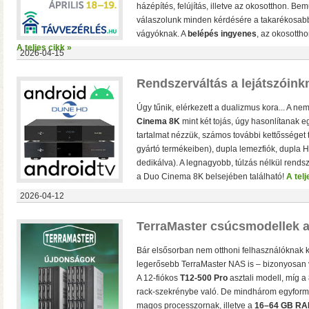
hálózatról
házépítés, felújítás, illetve az okosotthon. Bem
válaszolunk minden kérdésére a takarékosabb
vágyóknak. A
belépés ingyenes
, az okosotth
A teljes cikk »
2026-04-15
Rendszerváltás a lejátszóinkn
Úgy tűnik, elérkezett a dualizmus kora... A ne
Cinema 8K
mint két tojás, úgy hasonlítanak
tartalmat nézzük, számos további kettősséget 
gyártó termékeiben), dupla lemezfiók, dupla
dedikálva). A legnagyobb, túlzás nélkül ren
a Duo Cinema 8K belsejében található!
A telj
2026-04-12
TerraMaster csúcsmodellek a
Bár elsősorban nem otthoni felhasználóknak ké
legerősebb TerraMaster NAS is – bizonyosan 
• USB 3.2 Gen2 csatlakoz
A 12-fiókos
T12-500 Pro
asztali modell, míg a
olvasási sebesség RAID0
rack-szekrénybe való. De mindhárom egyform
halk ventilátor
magos processzornak, illetve a
16–64 GB R