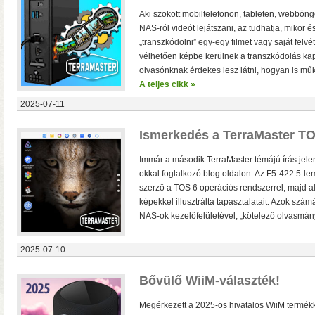
Aki szokott mobiltelefonon, tableten, webböng
NAS-ról videót lejátszani, az tudhatja, mikor 
„transzkódolni” egy-egy filmet vagy saját felvé
vélhetően képbe kerülnek a transzkódolás ka
olvasónknak érdekes lesz látni, hogyan is mű
A teljes cikk »
2025-07-11
Ismerkedés a TerraMaster TOS
Immár a második TerraMaster témájú írás jel
okkal foglalkozó blog oldalon. Az F5-422 5-l
szerző a TOS 6 operációs rendszerrel, majd a
Solo 8K
– 8K-s filmfájlok, Y
lemezfiók
– Blu-ray fájlok leját
képekkel illusztrálta tapasztalatait. Azok szá
Dune HD jukebox-os kezelőfelüle
NAS-ok kezelőfelületével, „kötelező olvasmány
2025-07-10
Bővülő WiiM-választék!
Megérkezett a 2025-ös hivatalos WiiM termékk