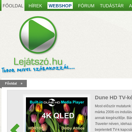
FŐOLDAL
HÍREK
WEBSHOP
FÓRUM
TUDÁSTÁR
A
Spanyol kaputelefon
most30 000 Ft kedvez
Főoldal
»
akár 8 mobiltelefonon, table
működés, egy régi ajtócsen
Dune HD TV-ké
kábelei is elegendőek lehet
Most először mutatunk 
márka 2006-os indulás
annak kiegészítője. Bár
Traveler
néven, idehaza
bejelentett TV-k kapcs