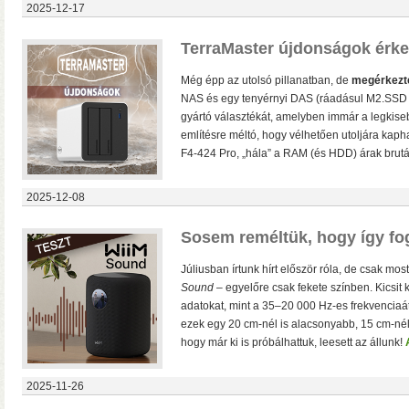
• Hardver RAID-es tárhe
2025-12-17
csatlakozás (10 Gbit/sec)
kapacitással
• 3×M.2 SS
TerraMaster újdonságok érke
Még épp az utolsó pillanatban, de
megérkezte
NAS és egy tenyérnyi DAS (ráadásul M2.SSD mo
gyártó választékát, amelyben immár a legkiseb
említésre méltó, hogy vélhetően utoljára kap
F4-424 Pro, „hála” a RAM (és HDD) árak brut
2025-12-08
Hardver RAID-es külső h
Sosem reméltük, hogy így fo
(HDD, SSD, M.2 SSD) tárhely
Windows, macOS, és Linux o
Júliusban írtunk hírt először róla, de csak mo
Sound
– egyelőre csak fekete színben. Kicsit 
adatokat, mint a 35–20 000 Hz-es frekvenciaátv
ezek egy 20 cm-nél is alacsonyabb, 15 cm-nél
hogy már ki is próbálhattuk, leesett az állunk!
2025-11-26