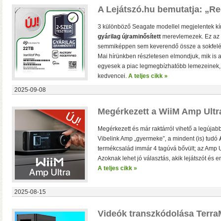
A Lejátszó.hu bemutatja: „R
Vásárlási utalványok
3 különböző Seagate modellel megjelentek k
Bármilyen fizetési módnál 
gyárilag újraminősített
merevlemezek. Ez az i
a webshopban
semmiképpen sem keverendő össze a sokfelé
Mai hírünkben részletesen elmondjuk, mik is a
egyesek a piac legmegbízhatóbb lemezeinek, é
kedvencei.
A teljes cikk »
2025-09-08
Megérkezett a WiiM Amp Ultr
Megérkezett és már raktárról vihető a legújabb
Vibelink Amp „gyermeke”, a mindent (is) tudó
Ultra
termékcsalád immár 4 tagúvá bővült; az Amp Ul
A WiiM legjobb ha
Azoknak lehet jó választás, akik lejátszót és 
vonali, optikai, HDMI és Phono b
A teljes cikk »
2025-08-15
Videók transzkódolása Terr