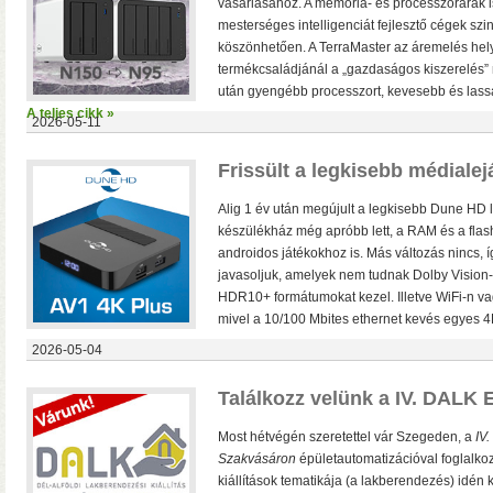
vásárlásához. A memória- és processzorárak i
mesterséges intelligenciát fejlesztő cégek szi
köszönhetően. A TerraMaster az áremelés hely
termékcsaládjánál a „gazdaságos kiszerelés” 
után gyengébb processzort, kevesebb és lass
A teljes cikk »
2026-05-11
Frissült a legkisebb médialej
• Hardveres RAID0/RA
Alig 1 év után megújult a legkisebb Dune HD 
választható
• Hot spare
készülékház még apróbb lett, a RAM és a flash
MByte/s merevlemezekke
androidos játékokhoz is. Más változás nincs, í
javasoljuk, amelyek nem tudnak Dolby Vision-
HDR10+ formátumokat kezel. Illetve WiFi-n va
mivel a 10/100 Mbites ethernet kevés egyes 4K
2026-05-04
Találkozz velünk a IV. DALK 
Most hétvégén szeretettel vár Szegeden, a
IV.
Szakvásáron
épületautomatizációval foglalko
AV1 4K Plus
– 4K-s filmfájl
kiállítások tematikája (a lakberendezés) idén k
HDR10 és HDR10+ tartalmak kez