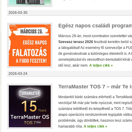
2026-03-30
Egész napos családi program
Március 28-án, most szombaton szeretettel vá
Szevasz terasz 2026
fesztivál keretén belül 
a látogatókat! Az esemény fő szervezője a FUD
ők gondoskodnak a különleges ételekről is. A 
• Hardver RAID-es tárhe
zenelejátszást és okosotthon-bemutatót kínál 
csatlakozás (10 Gbit/sec)
idő lesz, akár nem.
A teljes cikk »
kapacitással
• 4×M.2 SS
2026-03-24
TerraMaster TOS 7 – már Te i
Mostantól bárki számára elérhető a TerraMas
verziója! Mi már pár hete nyúzzuk, mint regiszt
számára letölthető és telepíthető a TOS 7. Tö
alapú operációs rendszerének legújabb változ
problémák, úgy döntöttek, hasznos lesz számu
hamarabb róla.
A teljes cikk »