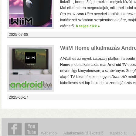
linkről –, benne 3 új termék is, melyek közül 
Mai cikkünkben megmutatjuk, mit lehet tudni 
Pro
és az
Amp Ultra
neveket kapták a kereszt
– 4K HDR+/Dolby Vision hál
korlátozott számban szeptember elejére, majd 
– Netflix, Disney+, HBO Ma
elérhető.
A teljes cikk »
– MyCollection filmes jukebox
Blu-ray menük lejátszása, 
2025-07-08
– Gigabites ethernet és Wi-F
– TV-tuner kezelése
WiiM Home alkalmazás Andro
A
WiiM
és az egyéb
Linkplay
platformra épülő
Home
mobilalkalmazás már
Android TV
operá
néven! Így kényelmesen, a szabványos
Googl
alapú TV-készülékeken, egyes
Dune HD
média
kábeltévés set-top-boxon is a zenelejátszás v
2025-06-17
WiiM Pro
multiroom háló
✓ TIDAL MQA bitperfect lejátszás
✓ 106 dB jel/zaj viszony
✓ High-end hangminőség
✓ Amazon Alexa, Google Assistant
Webshop
Adatkezelési tájékoztató
Kapcsolat
C