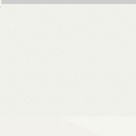
.
WiiM Mini
Hi-Fi hálózati
- Natív 24-bit/192 kHz adatfeldolg
- DLNA és AirPlay (2), szünetment
- Spotify, Tidal, Deezer, Amazon M
- 802.11a/b/g/n/ac Wi-Fi 2,4/5 GHz
- Okosotthon-kompatibilitás
Ultra Vision 4K high-e