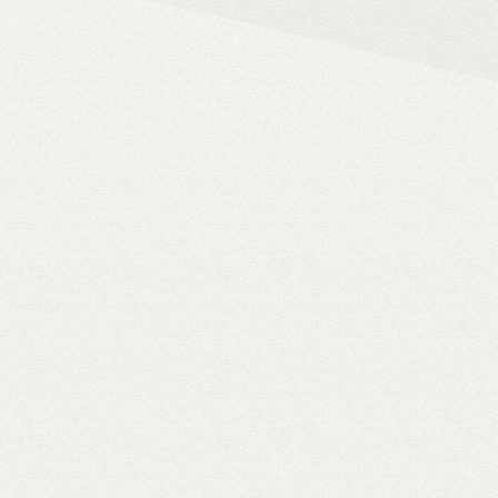
– 4K HDR+/Dolby Vision hál
– Netflix, Disney+, HBO Ma
– MyCollection filmes jukebox
Blu-ray menük lejátszása, 
– Gigabites ethernet és Wi-F
– TV-tuner kezelése
WiiM Pro
multiroom háló
✓ TIDAL MQA bitperfect lejátszás
✓ 106 dB jel/zaj viszony
✓ High-end hangminőség
✓ Amazon Alexa, Google Assistant