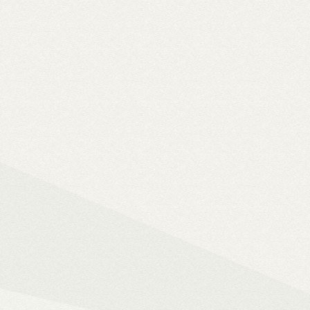
Solo 8K
– 8K-s filmfájlok, Y
lemezfiók
– Blu-ray fájlok leját
Dune HD jukebox-os kezelőfelüle