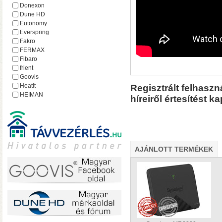
hálózatról
Donexon
Dune HD
Eutonomy
Everspring
Fakro
FERMAX
Fibaro
frient
Goovis
Heatit
Regisztrált felhaszn
HEIMAN
híreiről értesítést k
Heltun
iEAST
Imperial
Incipio
Lejátszó.hu
Lince
AJÁNLOTT TERMÉKEK
MCO Home
Mean Well
MOHAnet
Nabu Casa
NEO
• USB 3.2 Gen2 csatlakoz
NEON
olvasási sebesség RAID0
Nice
halk ventilátor
NodOn