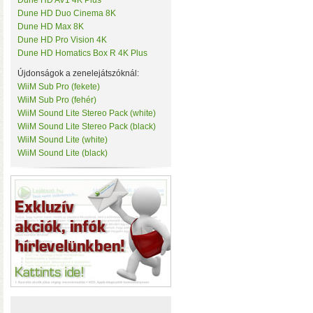
Dune HD AV1 4K Plus
• Hardver RAID-es tárhe
Tenda
Dune HD Duo Cinema 8K
csatlakozás (10 Gbit/sec)
TerraMaster
Dune HD Max 8K
kapacitással
• 3×M.2 SS
ThirdReality
Dune HD Pro Vision 4K
TKB Home
Dune HD Homatics Box R 4K Plus
TP-Link
Újdonságok a zenelejátszóknál:
Twelve South
Ubiquiti
WiiM Sub Pro (fekete)
UPS Power
WiiM Sub Pro (fehér)
Vision Security
WiiM Sound Lite Stereo Pack (white)
WD
WiiM Sound Lite Stereo Pack (black)
WiiM
WiiM Sound Lite (white)
Y-Cam
WiiM Sound Lite (black)
Yeelight
Z-Wave.Me
Hardver RAID-es külső h
Zipato
(HDD, SSD, M.2 SSD) tárhely
Windows, macOS, és Linux o