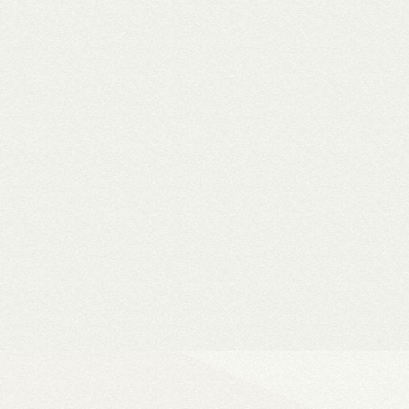
WiiM Mini
Hi-Fi hálózati
- Natív 24-bit/192 kHz adatfeldolg
- DLNA és AirPlay (2), szünetment
- Spotify, Tidal, Deezer, Amazon M
- 802.11a/b/g/n/ac Wi-Fi 2,4/5 GHz
- Okosotthon-kompatibilitás
Ultra Vision 4K high-e