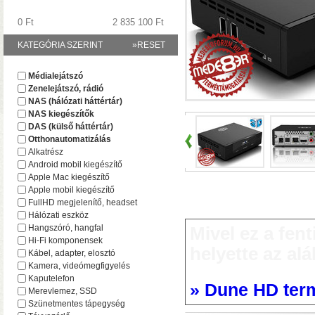
0 Ft
2 835 100 Ft
KATEGÓRIA SZERINT
»RESET
A TerraMaster-nél i
Médialejátszó
F2-425 és F4-425 NAS-
Zenelejátszó, rádió
(16 GB-ig bővíthető!)
• 
NAS (hálózati háttértár)
NAS kiegészítők
DAS (külső háttértár)
Otthonautomatizálás
Alkatrész
Android mobil kiegészítő
Apple Mac kiegészítő
Apple mobil kiegészítő
FullHD megjelenítő, headset
Hálózati eszköz
Hangszóró, hangfal
Mivel ez a fen
Hi-Fi komponensek
Plusz teljesítmény ko
helyette az alá
Kábel, adapter, elosztó
F2-425 Plus és F4-425 
Kamera, videómegfigyelés
(32 GB-ig bővíthető!)
• 
Kaputelefon
» Dune HD termé
(tárhely és/vagy cache)
Merevlemez, SSD
Szünetmentes tápegység