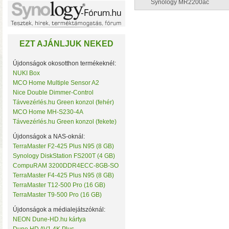
Synology MR2200ac
Noname
NorStone
NorthQ
NUKI
EZT AJÁNLJUK NEKED
Omega Optical
Open Hour
OWC
Újdonságok okosotthon termékeknél:
Philio Technology
NUKI Box
Poly Control
MCO Home Multiple Sensor A2
Popp
Nice Double Dimmer-Control
Qubino
• Hardver RAID-es tárhe
Távvezérlés.hu Green konzol (fehér)
Remotec
MCO Home MH-S230-4A
csatlakozás (10 Gbit/sec)
Seagate
Távvezérlés.hu Green konzol (fekete)
kapacitással
• 4×M.2 SS
Secure
Sensative
Újdonságok a NAS-oknál:
Shelly
TerraMaster F2-425 Plus N95 (8 GB)
Silicon Labs
Synology DiskStation FS200T (4 GB)
Silicon Power
CompuRAM 3200DDR4ECC-8GB-SO
Skydigital
TerraMaster F4-425 Plus N95 (8 GB)
SmartWise
TerraMaster T12-500 Pro (16 GB)
Sonnet
TerraMaster T9-500 Pro (16 GB)
SONOFF
Synology
Újdonságok a médialejátszóknál:
Targus
NEON Dune-HD.hu kártya
Távvezérlés.hu