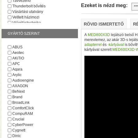
Távvezérlő
Ezeket is nézd meg:
Thunderbolt bővítés
Vásárlási utalvány
Vetített házimozi
Világítástechnika
RÖVID ISMERTETŐ
R
GYÁRTÓ SZERINT
A
MED800X3D
lejátszó belső H
merevlemez, az akár 3D-s lejáts
adapterrel
és
-kártyával
is bővít
ABUS
kártyával szerelt
MED600X3D-W
Aeotec
• Hardveres RAID0/RA
AKiTiO
választható
• Hot spare
APC
MByte/s merevlemezekke
Aqara
Arylic
Audioengine
AXAGON
BeNext
Brand
BroadLink
ComfortClick
CompuRAM
Crucial
CyberPower
AV1 4K Plus
– 4K-s filmfájl
Cygnett
HDR10 és HDR10+ tartalmak kez
Dinic