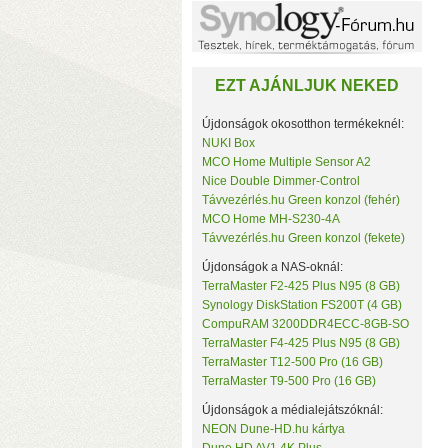
Noname
NorStone
NorthQ
NUKI
EZT AJÁNLJUK NEKED
Omega Optical
Open Hour
OWC
Újdonságok okosotthon termékeknél:
Philio Technology
NUKI Box
Poly Control
MCO Home Multiple Sensor A2
Popp
Nice Double Dimmer-Control
Qubino
Távvezérlés.hu Green konzol (fehér)
Remotec
MCO Home MH-S230-4A
c
Seagate
Távvezérlés.hu Green konzol (fekete)
k
Secure
Sensative
Újdonságok a NAS-oknál:
Shelly
TerraMaster F2-425 Plus N95 (8 GB)
Silicon Labs
Synology DiskStation FS200T (4 GB)
Silicon Power
CompuRAM 3200DDR4ECC-8GB-SO
Skydigital
TerraMaster F4-425 Plus N95 (8 GB)
SmartWise
TerraMaster T12-500 Pro (16 GB)
Sonnet
TerraMaster T9-500 Pro (16 GB)
SONOFF
Synology
Újdonságok a médialejátszóknál:
Targus
NEON Dune-HD.hu kártya
Távvezérlés.hu