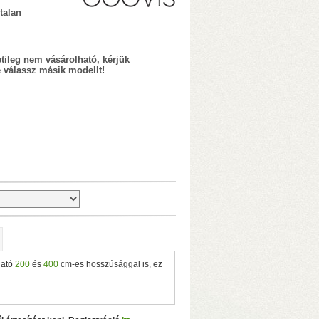
talan
tileg nem vásárolható, kérjük
ve válassz másik modellt!
dveres transzkódolás!)
• 4 GB RAM
nnel)
• 10 Gbit-es USB3.2 portok
 transzkódolás!)
• 8/16 GB RAM
ható
200
és
400
cm-es hosszúsággal is, ez
annel)
• 2×M.2 SSD-foglalat