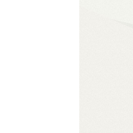
eszközben
• USB 3.2 Gen2
e módokkal akár 96 TB
s adatelérés érdekében