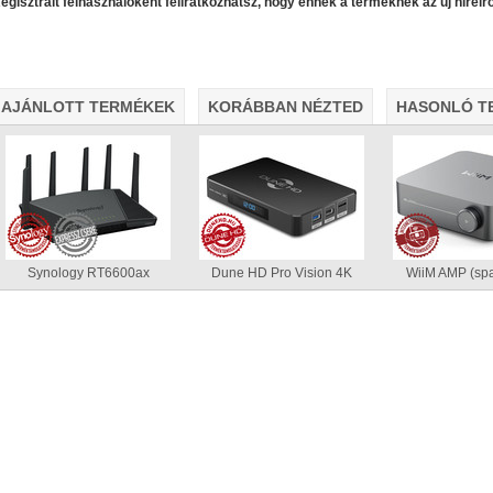
egisztrált felhasználóként feliratkozhatsz, hogy ennek a terméknek az új híreirő
AJÁNLOTT TERMÉKEK
KORÁBBAN NÉZTED
HASONLÓ T
• Hardveres RAID0/RAID1/RAID5/RAID10 módok
• A RAI
álasztható
• Hot spare lemez(ek) a RAID javításához
• 5 G
Byte/s merevlemezekkel)
• Ingyenes backup-szoftver Win
Synology RT6600ax
Dune HD Pro Vision 4K
WiiM AMP (spa
AV1 4K Plus
– 4K-s filmfájlok, YouTube HDR videók lejátszásához
– Amlog
DR10 és HDR10+ tartalmak kezelése
– Egyedi Dune HD jukebox-os kezelőfelüle