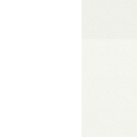
1/JBOD/Single módok
• 1075 MB/s
zelése
• Hőfokszabályzós, extra