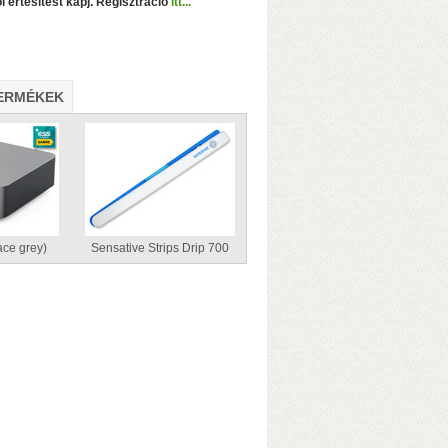
l értesítést kapj. Regisztráció
itt...
ERMÉKEK
D-mód a hátlapi kapcsolóval
Bit/s sebesség USB3-on (230–250
dow-hoz
ce grey)
Sensative Strips Drip 700
ic S905W2 processzor, 4+32 GB memória
–
t
– Lejátszás SD-kártyáról, USB-ről és