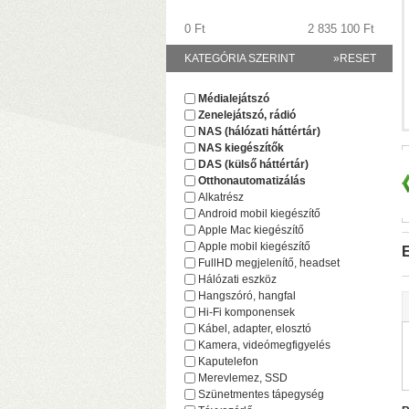
0 Ft
2 835 100 Ft
KATEGÓRIA SZERINT
»RESET
Médialejátszó
Zenelejátszó, rádió
(
NAS (hálózati háttértár)
NAS kiegészítők
DAS (külső háttértár)
Otthonautomatizálás
Alkatrész
Android mobil kiegészítő
Apple Mac kiegészítő
Apple mobil kiegészítő
E
FullHD megjelenítő, headset
Hálózati eszköz
Hangszóró, hangfal
Hi-Fi komponensek
Kábel, adapter, elosztó
F
Kamera, videómegfigyelés
(
Kaputelefon
(
Merevlemez, SSD
Szünetmentes tápegység