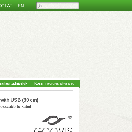
SOLAT
EN
ős beltéri monitorral
– Hívásfogadás
sárlási tudnivalók
Kosár
: még üres a kosarad
 Siri hangvezérlés
– 2-vezetékes
az
with USB (80 cm)
osszabbító kábel