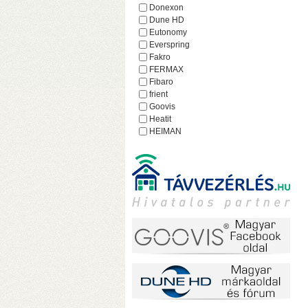
h
Donexon
Dune HD
Eutonomy
Everspring
Fakro
FERMAX
Fibaro
frient
Goovis
Heatit
HEIMAN
Heltun
iEAST
Imperial
Incipio
Lejátszó.hu
Lince
MCO Home
Mean Well
MOHAnet
Nabu Casa
NEO
NEON
o
Nice
h
NodOn