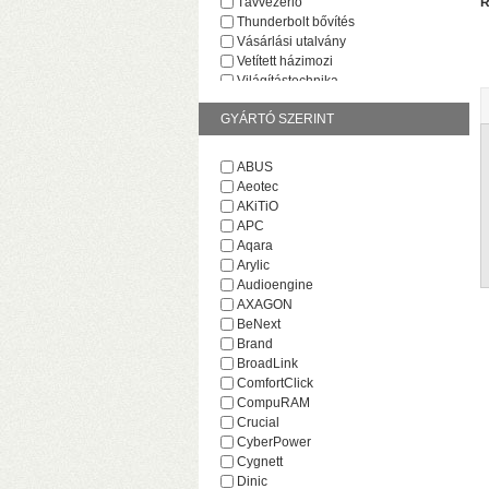
Távvezérlő
R
Thunderbolt bővítés
Vásárlási utalvány
Vetített házimozi
Világítástechnika
GYÁRTÓ SZERINT
ABUS
Aeotec
AKiTiO
v
APC
M
Aqara
Arylic
Audioengine
AXAGON
BeNext
Brand
BroadLink
ComfortClick
CompuRAM
Crucial
CyberPower
Cygnett
H
Dinic