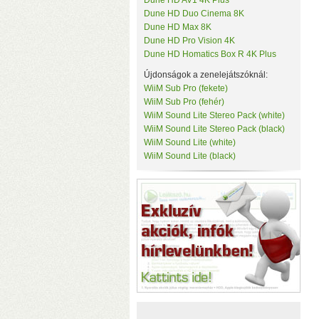
Dune HD AV1 4K Plus
Tenda
Dune HD Duo Cinema 8K
c
TerraMaster
Dune HD Max 8K
k
ThirdReality
Dune HD Pro Vision 4K
TKB Home
Dune HD Homatics Box R 4K Plus
TP-Link
Újdonságok a zenelejátszóknál:
Twelve South
Ubiquiti
WiiM Sub Pro (fekete)
UPS Power
WiiM Sub Pro (fehér)
Vision Security
WiiM Sound Lite Stereo Pack (white)
WD
WiiM Sound Lite Stereo Pack (black)
WiiM
WiiM Sound Lite (white)
Y-Cam
WiiM Sound Lite (black)
Yeelight
Z-Wave.Me
Zipato
(