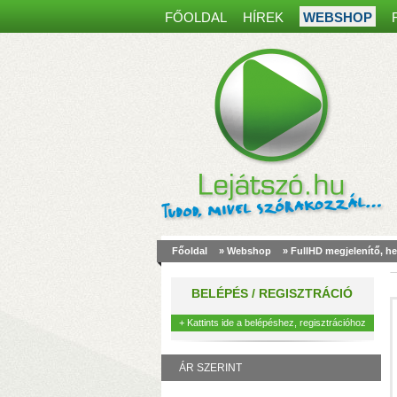
FŐOLDAL
HÍREK
WEBSHOP
Főoldal
»
Webshop
»
FullHD megjelenítő, h
a
m
BELÉPÉS / REGISZTRÁCIÓ
k
+ Kattints ide a belépéshez, regisztrációhoz
ÁR SZERINT