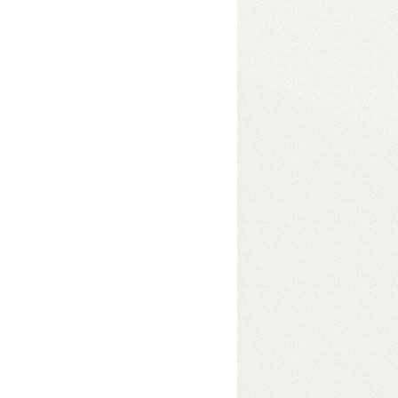
eszközben
• USB 3.2 Gen2
e módokkal akár 48 TB
s adatelérés érdekében
 Gbit/s átviteli sebességgel.
Hibrid
 is számít – pl. videószerkesztéshez.
s, tetszőleges fájlrendszerrel.