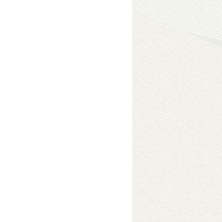
eszközben
• USB 3.2 Gen2
e módokkal akár 96 TB
s adatelérés érdekében