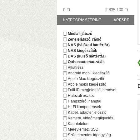
0 Ft
2 835 100 Ft
KATEGÓRIA SZERINT
»RESET
Médialejátszó
Zenelejátszó, rádió
(
NAS (hálózati háttértár)
NAS kiegészítők
DAS (külső háttértár)
Otthonautomatizálás
Alkatrész
Android mobil kiegészítő
Apple Mac kiegészítő
Apple mobil kiegészítő
E
FullHD megjelenítő, headset
Hálózati eszköz
Hangszóró, hangfal
Hi-Fi komponensek
Kábel, adapter, elosztó
F
Kamera, videómegfigyelés
(
Kaputelefon
(
Merevlemez, SSD
Szünetmentes tápegység