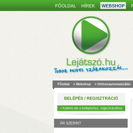
FŐOLDAL
HÍREK
WEBSHOP
Főoldal
»
Webshop
»
Otthonautomatizálás
a
m
BELÉPÉS / REGISZTRÁCIÓ
k
+ Kattints ide a belépéshez, regisztrációhoz
ÁR SZERINT