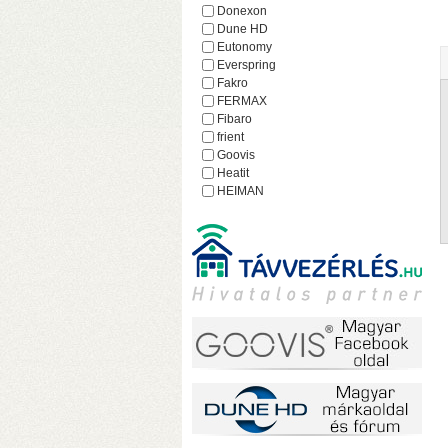
h
Donexon
Dune HD
Eutonomy
Everspring
Fakro
FERMAX
Fibaro
frient
Goovis
Heatit
HEIMAN
Heltun
iEAST
Imperial
Incipio
Lejátszó.hu
Lince
MCO Home
Mean Well
MOHAnet
Nabu Casa
NEO
NEON
o
Nice
h
NodOn