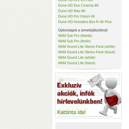
Dune HD AV1 4K Plus
Tenda
Dune HD Duo Cinema 8K
c
TerraMaster
Dune HD Max 8K
k
ThirdReality
Dune HD Pro Vision 4K
TKB Home
Dune HD Homatics Box R 4K Plus
TP-Link
Újdonságok a zenelejátszóknál:
Twelve South
Ubiquiti
WiiM Sub Pro (fekete)
UPS Power
WiiM Sub Pro (fehér)
Vision Security
WiiM Sound Lite Stereo Pack (white)
WD
WiiM Sound Lite Stereo Pack (black)
WiiM
WiiM Sound Lite (white)
Y-Cam
WiiM Sound Lite (black)
Yeelight
Z-Wave.Me
Zipato
(