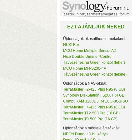
Noname
NorStone
NorthQ
NUKI
EZT AJÁNLJUK NEKED
Omega Optical
Open Hour
OWC
Újdonságok okosotthon termékeknél:
Philio Technology
NUKI Box
Poly Control
MCO Home Multiple Sensor A2
Popp
Nice Double Dimmer-Control
Qubino
Távvezérlés.hu Green konzol (fehér)
Remotec
MCO Home MH-S230-4A
c
Seagate
Távvezérlés.hu Green konzol (fekete)
k
Secure
Sensative
Újdonságok a NAS-oknál:
Shelly
TerraMaster F2-425 Plus N95 (8 GB)
Silicon Labs
Synology DiskStation FS200T (4 GB)
Silicon Power
CompuRAM 3200DDR4ECC-8GB-SO
Skydigital
TerraMaster F4-425 Plus N95 (8 GB)
SmartWise
TerraMaster T12-500 Pro (16 GB)
Sonnet
TerraMaster T9-500 Pro (16 GB)
SONOFF
Synology
Újdonságok a médialejátszóknál:
Targus
NEON Dune-HD.hu kártya
Távvezérlés.hu