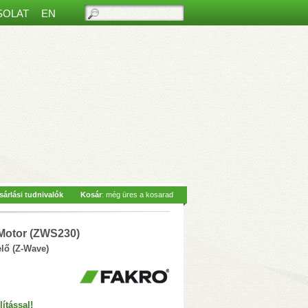
SOLAT
EN
ős beltéri monitorral
– Hívásfogadás
sárlási tudnivalók
Kosár
: még üres a kosarad
 Siri hangvezérlés
– 2-vezetékes
az
Motor (ZWS230)
lő (Z-Wave)
ítással!