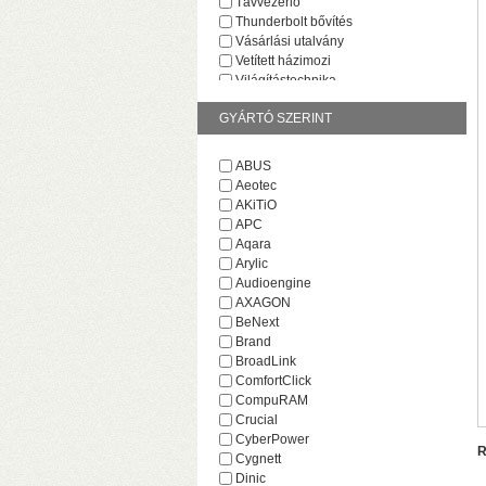
Távvezérlő
Thunderbolt bővítés
Vásárlási utalvány
Vetített házimozi
Világítástechnika
GYÁRTÓ SZERINT
ABUS
Aeotec
AKiTiO
v
APC
M
Aqara
Arylic
Audioengine
AXAGON
BeNext
Brand
BroadLink
ComfortClick
CompuRAM
Crucial
CyberPower
R
Cygnett
H
Dinic