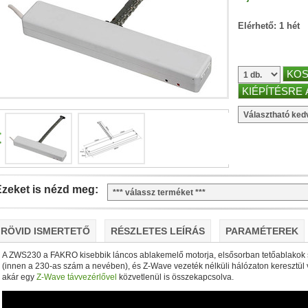
Elérhető: 1 hét
A TerraMaster-nél immár ez a minimum!
F2-425 és F4-425 NAS-szerverek:
• Intel processzor (har
16 GB-ig bővíthető!)
• 2,5 Gbit-es ethernet (+ SMB dual cha
zeket is nézd meg:
RÖVID ISMERTETŐ
RÉSZLETES LEÍRÁS
PARAMÉTEREK
Plusz teljesítmény komolyabb feladatokhoz!
2-425 Plus és F4-425 Plus:
• Intel processzor (hardveres
A ZWS230 a FAKRO kisebbik láncos ablakemelő motorja, elsősorban tetőablakok 
(innen a 230-as szám a nevében), és Z-Wave vezeték nélküli hálózaton keresztül 
32 GB-ig bővíthető!)
• 2×5 GBit-es ethernet (+ SMB dual ch
akár egy
Z-Wave távvezérlővel
közvetlenül is összekapcsolva.
tárhely és/vagy cache)