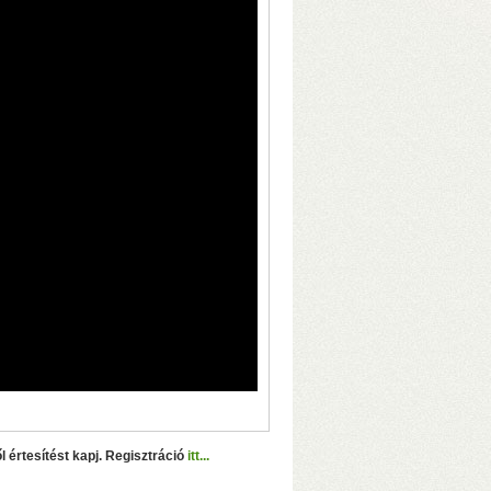
D-mód a hátlapi kapcsolóval
Bit/s sebesség USB3-on (230–250
dow-hoz
l értesítést kapj. Regisztráció
itt...
ic S905W2 processzor, 4+32 GB memória
–
t
– Lejátszás SD-kártyáról, USB-ről és