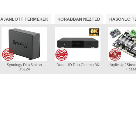
álózatról
AJÁNLOTT TERMÉKEK
KORÁBBAN NÉZTED
HASONLÓ T
Synology DiskStation
Dune HD Duo Cinema 8K
Arylic Up2Stre
DS124
+ cas
• USB 3.2 Gen2 csatlakozás (10 Gbit/sec)
• Hardver RAID0/
lvasási sebesség RAID0 esetén
• Akár 24 TB-os HDD/SSD ke
alk ventilátor