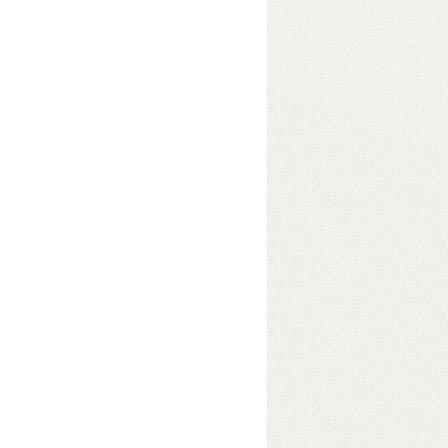
eszközben
• USB 3.2 Gen2
e módokkal akár 48 TB
s adatelérés érdekében
 Gbit/s átviteli sebességgel.
Hibrid
 is számít – pl. videószerkesztéshez.
s, tetszőleges fájlrendszerrel.