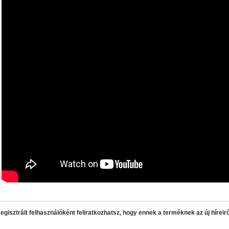
• Hardveres RAID0/RAID1/RAID5/RAID10 módok
• A RAI
álasztható
• Hot spare lemez(ek) a RAID javításához
• 5 G
Byte/s merevlemezekkel)
• Ingyenes backup-szoftver Win
egisztrált felhasználóként feliratkozhatsz, hogy ennek a terméknek az új híreirő
AV1 4K Plus
– 4K-s filmfájlok, YouTube HDR videók lejátszásához
– Amlog
DR10 és HDR10+ tartalmak kezelése
– Egyedi Dune HD jukebox-os kezelőfelüle