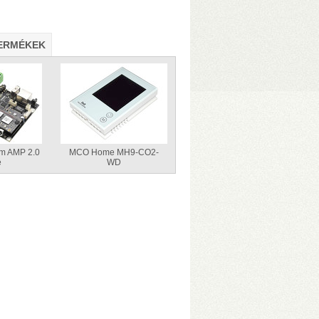
ERMÉKEK
am AMP 2.0
MCO Home MH9-CO2-
e
WD
1/JBOD/Single módok
• 1075 MB/s
zelése
• Hőfokszabályzós, extra