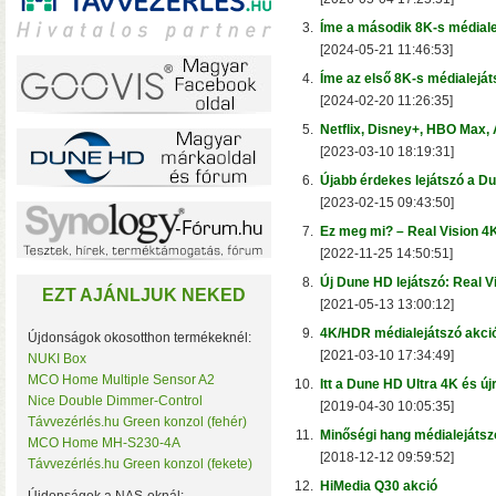
3.
Íme a második 8K-s médiale
[2024-05-21 11:46:53]
4.
Íme az első 8K-s médialeját
[2024-02-20 11:26:35]
A TerraMaster-nél i
F2-425 és F4-425 NAS-
5.
Netflix, Disney+, HBO Max,
(16 GB-ig bővíthető!)
• 
[2023-03-10 18:19:31]
6.
Újabb érdekes lejátszó a D
[2023-02-15 09:43:50]
7.
Ez meg mi? – Real Vision 4
[2022-11-25 14:50:51]
8.
Új Dune HD lejátszó: Real V
EZT AJÁNLJUK NEKED
[2021-05-13 13:00:12]
9.
4K/HDR médialejátszó akci
Újdonságok okosotthon termékeknél:
[2021-03-10 17:34:49]
NUKI Box
MCO Home Multiple Sensor A2
Plusz teljesítmény ko
10.
Itt a Dune HD Ultra 4K és új
Nice Double Dimmer-Control
[2019-04-30 10:05:35]
F2-425 Plus és F4-425 
Távvezérlés.hu Green konzol (fehér)
(32 GB-ig bővíthető!)
• 
11.
Minőségi hang médialejátszó
MCO Home MH-S230-4A
(tárhely és/vagy cache)
[2018-12-12 09:59:52]
Távvezérlés.hu Green konzol (fekete)
12.
HiMedia Q30 akció