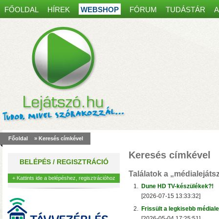
FŐOLDAL
HÍREK
WEBSHOP
FÓRUM
TUDÁSTÁR
A
Spanyol kaputelefon
most30 000 Ft kedvez
Főoldal
» Keresés címkével
akár 8 mobiltelefonon, table
Keresés címkével
működés, egy régi ajtócsen
BELÉPÉS / REGISZTRÁCIÓ
kábelei is elegendőek lehet
Találatok a
„médialejáts
+ Kattints ide a belépéshez, regisztrációhoz
1.
Dune HD TV-készülékek?!
[2026-07-15 13:33:32]
2.
Frissült a legkisebb médial
[2026-05-04 17:25:51]