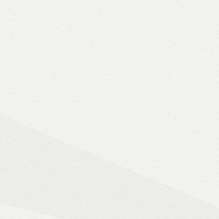
Solo 8K
– 8K-s filmfájlok, Y
lemezfiók
– Blu-ray fájlok leját
Dune HD jukebox-os kezelőfelüle