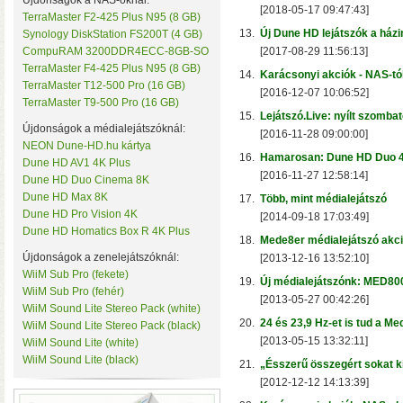
Újdonságok a NAS-oknál:
[2018-05-17 09:47:43]
TerraMaster F2-425 Plus N95 (8 GB)
13.
Új Dune HD lejátszók a ház
Synology DiskStation FS200T (4 GB)
CompuRAM 3200DDR4ECC-8GB-SO
[2017-08-29 11:56:13]
TerraMaster F4-425 Plus N95 (8 GB)
14.
Karácsonyi akciók - NAS-tól
TerraMaster T12-500 Pro (16 GB)
[2016-12-07 10:06:52]
TerraMaster T9-500 Pro (16 GB)
15.
Lejátszó.Live: nyílt szomba
Újdonságok a médialejátszóknál:
[2016-11-28 09:00:00]
NEON Dune-HD.hu kártya
• Hardveres RAID0/RA
16.
Hamarosan: Dune HD Duo 
Dune HD AV1 4K Plus
választható
• Hot spare
[2016-11-27 12:58:14]
Dune HD Duo Cinema 8K
MByte/s merevlemezekke
Dune HD Max 8K
17.
Több, mint médialejátszó
Dune HD Pro Vision 4K
[2014-09-18 17:03:49]
Dune HD Homatics Box R 4K Plus
18.
Mede8er médialejátszó akc
Újdonságok a zenelejátszóknál:
[2013-12-16 13:52:10]
WiiM Sub Pro (fekete)
19.
Új médialejátszónk: MED8
WiiM Sub Pro (fehér)
[2013-05-27 00:42:26]
WiiM Sound Lite Stereo Pack (white)
20.
24 és 23,9 Hz-et is tud a M
WiiM Sound Lite Stereo Pack (black)
[2013-05-15 13:32:11]
WiiM Sound Lite (white)
WiiM Sound Lite (black)
21.
„Ésszerű összegért sokat k
AV1 4K Plus
– 4K-s filmfájl
[2012-12-12 14:13:39]
HDR10 és HDR10+ tartalmak kez