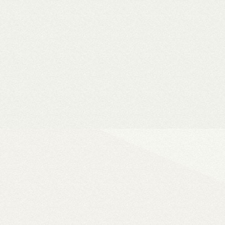
Vásárlási utalványok
Bármilyen fizetési módnál 
a webshopban
Ultra
A WiiM legjobb ha
vonali, optikai, HDMI és Phono b