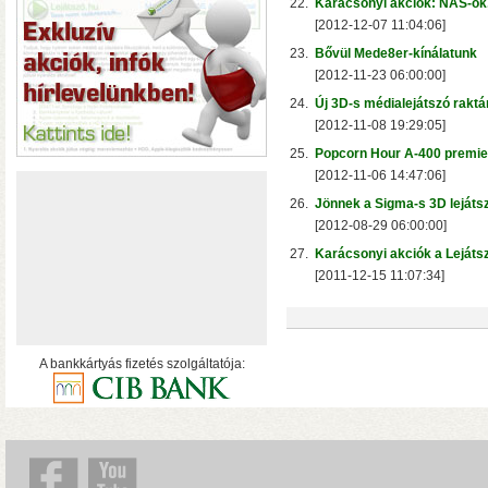
hálózatról
22.
Karácsonyi akciók: NAS-ok, 
[2012-12-07 11:04:06]
23.
Bővül Mede8er-kínálatunk
[2012-11-23 06:00:00]
24.
Új 3D-s médialejátszó raktár
[2012-11-08 19:29:05]
25.
Popcorn Hour A-400 premier
[2012-11-06 14:47:06]
26.
Jönnek a Sigma-s 3D lejáts
[2012-08-29 06:00:00]
27.
Karácsonyi akciók a Lejátsz
[2011-12-15 11:07:34]
A bankkártyás fizetés szolgáltatója:
• USB 3.2 Gen2 csatlakoz
olvasási sebesség RAID0
halk ventilátor