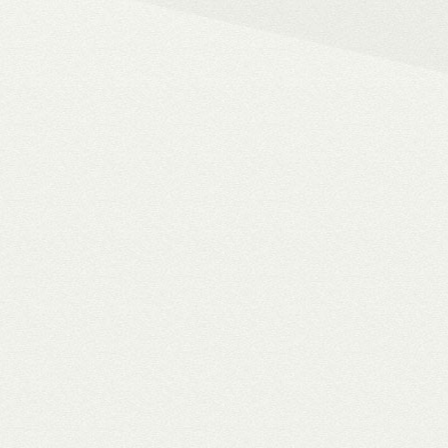
– 4K HDR+/Dolby Vision hál
– Netflix, Disney+, HBO Ma
– MyCollection filmes jukebox
Blu-ray menük lejátszása, 
– Gigabites ethernet és Wi-F
– TV-tuner kezelése
WiiM Pro
multiroom háló
✓ TIDAL MQA bitperfect lejátszás
✓ 106 dB jel/zaj viszony
✓ High-end hangminőség
✓ Amazon Alexa, Google Assistant