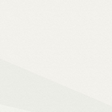
Solo 8K
– 8K-s filmfájlok, Y
lemezfiók
– Blu-ray fájlok leját
Dune HD jukebox-os kezelőfelüle