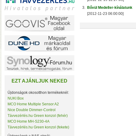
3.
Bővül Mede8er-kínálatunk
[2012-11-23 06:00:00]
A TerraMaster-nél i
F2-425 és F4-425 NAS-
(16 GB-ig bővíthető!)
• 
EZT AJÁNLJUK NEKED
Újdonságok okosotthon termékeknél:
NUKI Box
MCO Home Multiple Sensor A2
Plusz teljesítmény ko
Nice Double Dimmer-Control
F2-425 Plus és F4-425 
Távvezérlés.hu Green konzol (fehér)
(32 GB-ig bővíthető!)
• 
MCO Home MH-S230-4A
(tárhely és/vagy cache)
Távvezérlés.hu Green konzol (fekete)