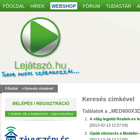
FŐOLDAL
HÍREK
WEBSHOP
FÓRUM
TUDÁSTÁR
A
Spanyol kaputelefon
most30 000 Ft kedvez
Főoldal
» Keresés címkével
akár 8 mobiltelefonon, table
Keresés címkével
működés, egy régi ajtócsen
BELÉPÉS / REGISZTRÁCIÓ
kábelei is elegendőek lehet
Találatok a
„MED600X3
+ Kattints ide a belépéshez, regisztrációhoz
1.
A világ legjobb Realtek-es le
[2013-02-13 12:57:03]
2.
Újabb elismerés a Mede8er
[2012-12-19 12:17:05]