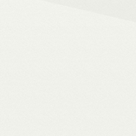
– 4K HDR+/Dolby Vision hál
– Netflix, Disney+, HBO Ma
– MyCollection filmes jukebox
Blu-ray menük lejátszása, 
– Gigabites ethernet és Wi-F
– TV-tuner kezelése
WiiM Pro
multiroom háló
✓ TIDAL MQA bitperfect lejátszás
✓ 106 dB jel/zaj viszony
✓ High-end hangminőség
✓ Amazon Alexa, Google Assistant