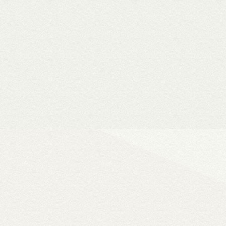
Vásárlási utalványok
Bármilyen fizetési módnál 
a webshopban
Ultra
A WiiM legjobb ha
vonali, optikai, HDMI és Phono b