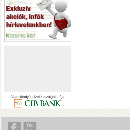
hálózatról
A bankkártyás fizetés szolgáltatója:
• USB 3.2 Gen2 csatlakoz
olvasási sebesség RAID0
halk ventilátor