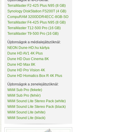
Újdonságok a NAS-oknál:
TerraMaster F2-425 Plus N95 (8 GB)
Synology DiskStation FS200T (4 GB)
CompuRAM 3200DDR4ECC-8GB-SO
TerraMaster F4-425 Plus N95 (8 GB)
TerraMaster T12-500 Pro (16 GB)
TerraMaster T9-500 Pro (16 GB)
Újdonságok a médialejátszóknál:
NEON Dune-HD.hu kártya
• Hardveres RAID0/RA
Dune HD AV1 4K Plus
választható
• Hot spare
Dune HD Duo Cinema 8K
MByte/s merevlemezekke
Dune HD Max 8K
Dune HD Pro Vision 4K
Dune HD Homatics Box R 4K Plus
Újdonságok a zenelejátszóknál:
WiiM Sub Pro (fekete)
WiiM Sub Pro (fehér)
WiiM Sound Lite Stereo Pack (white)
WiiM Sound Lite Stereo Pack (black)
WiiM Sound Lite (white)
WiiM Sound Lite (black)
AV1 4K Plus
– 4K-s filmfájl
HDR10 és HDR10+ tartalmak kez