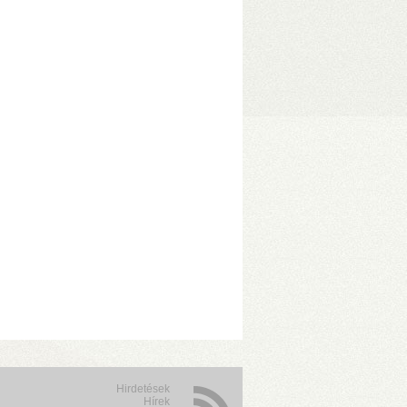
1/JBOD/Single módok
• 1075 MB/s
zelése
• Hőfokszabályzós, extra
Hirdetések
Hírek