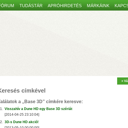
FÓRUM
TUDÁSTÁR
APRÓHIRDETÉS
MÁRKÁINK
KAPC
Spanyol kaputelefon-csomag
most30 000 Ft kedvezménnyel!
– 7” átmérőjű színes képerny
» Vá
kár 8 mobiltelefonon, tableten is
– Amazon Alexa, Google Home és
Keresés címkével
űködés, egy régi ajtócsengő
ábelei is elegendőek lehetnek
– Minden szükséges eszközt tartalm
alálatok a
„Base 3D”
címkére keresve:
1.
Visszahív a Dune HD egy Base 3D szériát
[2014-04-25 23:10:04]
2.
3D-s Dune HD akció!
[2013-05-10 00:00:00]