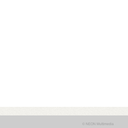
álózatról
• USB 3.2 Gen2 csatlakozás (10 Gbit/sec)
• Hardver RAID0/
lvasási sebesség RAID0 esetén
• Akár 24 TB-os HDD/SSD ke
© NEON Multimedia
alk ventilátor