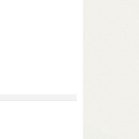
dveres transzkódolás!)
• 4 GB RAM
nnel)
• 10 Gbit-es USB3.2 portok
 transzkódolás!)
• 8/16 GB RAM
annel)
• 2×M.2 SSD-foglalat