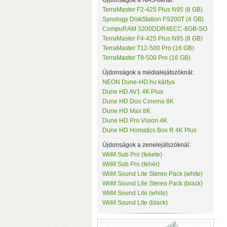
Újdonságok a NAS-oknál:
TerraMaster F2-425 Plus N95 (8 GB)
Synology DiskStation FS200T (4 GB)
CompuRAM 3200DDR4ECC-8GB-SO
TerraMaster F4-425 Plus N95 (8 GB)
TerraMaster T12-500 Pro (16 GB)
TerraMaster T9-500 Pro (16 GB)
Újdonságok a médialejátszóknál:
NEON Dune-HD.hu kártya
Dune HD AV1 4K Plus
v
Dune HD Duo Cinema 8K
M
Dune HD Max 8K
Dune HD Pro Vision 4K
Dune HD Homatics Box R 4K Plus
Újdonságok a zenelejátszóknál:
WiiM Sub Pro (fekete)
WiiM Sub Pro (fehér)
WiiM Sound Lite Stereo Pack (white)
WiiM Sound Lite Stereo Pack (black)
WiiM Sound Lite (white)
WiiM Sound Lite (black)
H