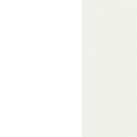
D-mód a hátlapi kapcsolóval
Bit/s sebesség USB3-on (230–250
dow-hoz
ic S905W2 processzor, 4+32 GB memória
–
t
– Lejátszás SD-kártyáról, USB-ről és