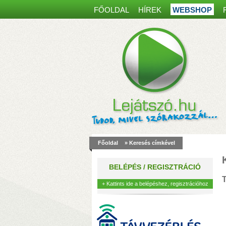
FŐOLDAL
HÍREK
WEBSHOP
Főoldal
» Keresés címkével
a
m
BELÉPÉS / REGISZTRÁCIÓ
k
T
+ Kattints ide a belépéshez, regisztrációhoz