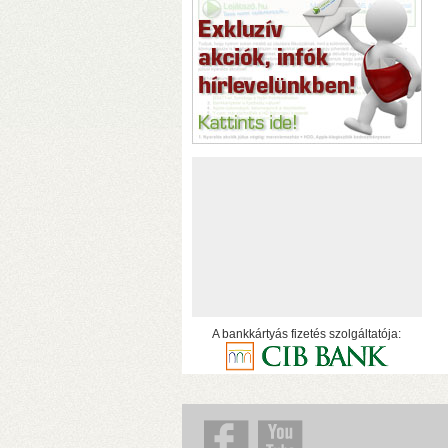
h
A bankkártyás fizetés szolgáltatója:
o
h