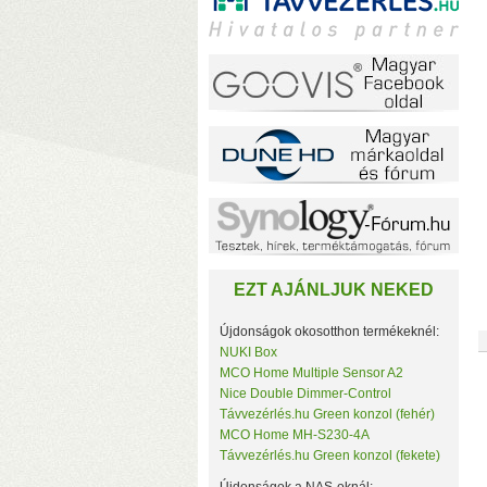
(
EZT AJÁNLJUK NEKED
Újdonságok okosotthon termékeknél:
NUKI Box
MCO Home Multiple Sensor A2
Nice Double Dimmer-Control
F
Távvezérlés.hu Green konzol (fehér)
(
MCO Home MH-S230-4A
(
Távvezérlés.hu Green konzol (fekete)