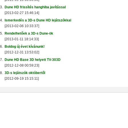
3.
Dune HD frissítés hanghiba javítással
[2013-02-27 15:46:14]
4.
Ismerkedés a 3D-s Dune HD lejátszókkal
[2013-02-06 10:33:37]
A TerraMaster-nél immár ez a minimum!
F2-425 és F4-425 NAS-szerverek:
• Intel processzor (har
5.
Rendelhetőek a 3D-s Dune-ök
16 GB-ig bővíthető!)
• 2,5 Gbit-es ethernet (+ SMB dual cha
[2013-01-11 18:14:33]
6.
Boldog új évet kívánunk!
[2012-12-31 13:53:02]
7.
Dune HD Base 3D helyett TV-303D
[2012-12-08 00:59:23]
8.
3D-s lejátszók októbertől
[2012-09-19 15:15:11]
Plusz teljesítmény komolyabb feladatokhoz!
2-425 Plus és F4-425 Plus:
• Intel processzor (hardveres
32 GB-ig bővíthető!)
• 2×5 GBit-es ethernet (+ SMB dual ch
tárhely és/vagy cache)