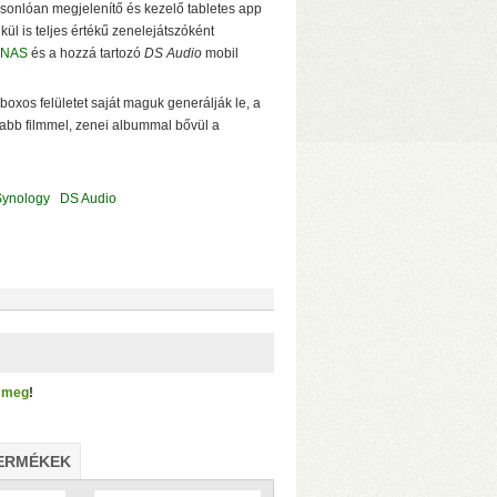
sonlóan megjelenítő és kezelő tabletes app
ül is teljes értékű zenelejátszóként
 NAS
és a hozzá tartozó
DS Audio
mobil
oxos felületet saját maguk generálják le, a
bb filmmel, zenei albummal bővül a
ynology
DS Audio
d meg
!
1/JBOD/Single módok
• 1075 MB/s
ERMÉKEK
zelése
• Hőfokszabályzós, extra