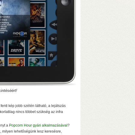
D-mód a hátlapi kapcsolóval
Bit/s sebesség USB3-on (230–250
dow-hoz
intéséért!
enti kép jobb szélén látható, a lejátszás
korlatilag nincs többet szükség az infra
enyt a
Popcorn Hour gyári alkalmazásával
?
ic S905W2 processzor, 4+32 GB memória
–
 milyen lehetőségünk lesz keresésre,
t
– Lejátszás SD-kártyáról, USB-ről és