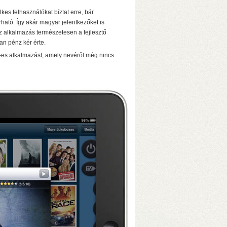
kes felhasználókat bíztat erre, bár
ató. Így akár magyar jelentkezőket is
z alkalmazás természetesen a fejlesztő
an pénz kér érte.
Pad-es alkalmazást, amely nevéről még nincs
dveres transzkódolás!)
• 4 GB RAM
nnel)
• 10 Gbit-es USB3.2 portok
 transzkódolás!)
• 8/16 GB RAM
annel)
• 2×M.2 SSD-foglalat