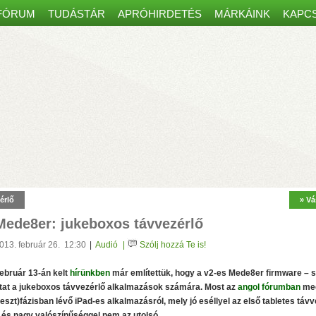
FÓRUM
TUDÁSTÁR
APRÓHIRDETÉS
MÁRKÁINK
KAPC
Spanyol kaputelefon-csomag
most30 000 Ft kedvezménnyel!
– 7” átmérőjű színes képerny
érlő
» Vá
kár 8 mobiltelefonon, tableten is
– Amazon Alexa, Google Home és
Mede8er: jukeboxos távvezérlő
űködés, egy régi ajtócsengő
ábelei is elegendőek lehetnek
– Minden szükséges eszközt tartalm
013. február 26. 12:30
|
Audió
|
Szólj hozzá Te is!
ebruár 13-án kelt
hírünkben
már említettük, hogy a v2-es Mede8er firmware – s
tat a jukeboxos távvezérlő alkalmazások számára. Most az
angol fórumban
meg
teszt)fázisban lévő iPad-es alkalmazásról, mely jó eséllyel az első tabletes távv
 és nagy valószínűséggel nem az utolsó...