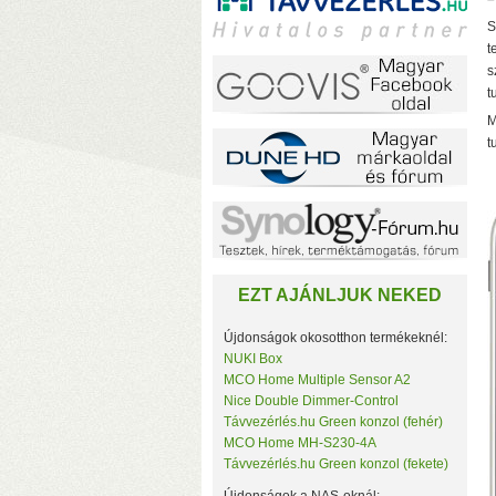
S
t
s
t
M
t
(
EZT AJÁNLJUK NEKED
Újdonságok okosotthon termékeknél:
NUKI Box
MCO Home Multiple Sensor A2
Nice Double Dimmer-Control
F
Távvezérlés.hu Green konzol (fehér)
(
MCO Home MH-S230-4A
(
Távvezérlés.hu Green konzol (fekete)