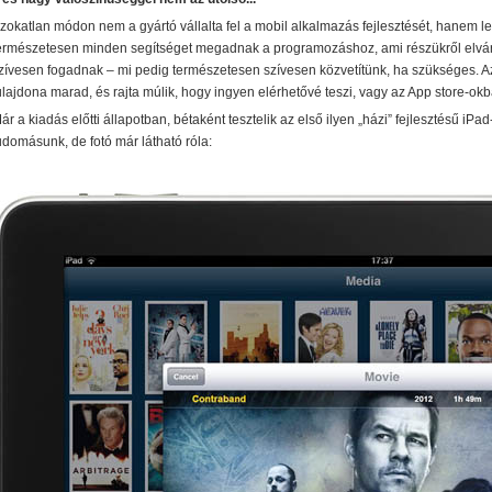
zokatlan módon nem a gyártó vállalta fel a mobil alkalmazás fejlesztését, hanem lel
ermészetesen minden segítséget megadnak a programozáshoz, ami részükről elvárh
zívesen fogadnak – mi pedig természetesen szívesen közvetítünk, ha szükséges. A
ulajdona marad, és rajta múlik, hogy ingyen elérhetővé teszi, vagy az App store-okb
A TerraMaster-nél immár ez a minimum!
ár a kiadás előtti állapotban, bétaként tesztelik az első ilyen „házi” fejlesztésű i
F2-425 és F4-425 NAS-szerverek:
• Intel processzor (har
udomásunk, de fotó már látható róla:
16 GB-ig bővíthető!)
• 2,5 Gbit-es ethernet (+ SMB dual cha
Plusz teljesítmény komolyabb feladatokhoz!
2-425 Plus és F4-425 Plus:
• Intel processzor (hardveres
32 GB-ig bővíthető!)
• 2×5 GBit-es ethernet (+ SMB dual ch
tárhely és/vagy cache)