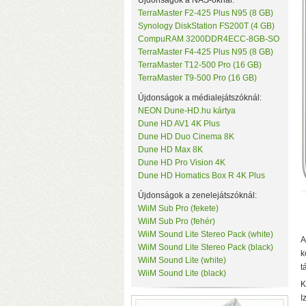
Újdonságok a NAS-oknál:
TerraMaster F2-425 Plus N95 (8 GB)
Synology DiskStation FS200T (4 GB)
CompuRAM 3200DDR4ECC-8GB-SO
TerraMaster F4-425 Plus N95 (8 GB)
TerraMaster T12-500 Pro (16 GB)
TerraMaster T9-500 Pro (16 GB)
Újdonságok a médialejátszóknál:
NEON Dune-HD.hu kártya
Dune HD AV1 4K Plus
v
Dune HD Duo Cinema 8K
M
Dune HD Max 8K
Dune HD Pro Vision 4K
Dune HD Homatics Box R 4K Plus
Újdonságok a zenelejátszóknál:
WiiM Sub Pro (fekete)
WiiM Sub Pro (fehér)
WiiM Sound Lite Stereo Pack (white)
A
WiiM Sound Lite Stereo Pack (black)
k
WiiM Sound Lite (white)
t
WiiM Sound Lite (black)
K
I
H