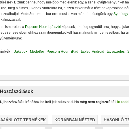
álózatról
zűrésre? Bízunk benne, hogy mielőbb megjelenik egy, a zenei gyűjteményünket ha
s (no, meg a filmes jukebox Androidra is), hiszen ekkor már a tévé bekapcsolása nélk
asználhatjuk Mede8er-eket – bár erre most is van már lehetőségünk egy
Synology
lkalmazással.
int ismeretes, a
Popcorn Hour lejátszói
képesek jelenleg egyedül arra, hogy a jukeb
ede8er esetében ehhez számítógépünket kell használnunk minden esetben, ha úja
yűjteményünk.
ímkék:
Jukebox
Mede8er
Popcorn Hour
iPad
tablet
Android
távvezérlés
S
Hozzászólások
Új hozzászólás írásához be kell jelentkezned. Ha még nem regisztráltál,
itt ted
• USB 3.2 Gen2 csatlakozás (10 Gbit/sec)
• Hardver RAID0/
AJÁNLOTT TERMÉKEK
KORÁBBAN NÉZTED
HASONLÓ T
lvasási sebesség RAID0 esetén
• Akár 24 TB-os HDD/SSD ke
alk ventilátor