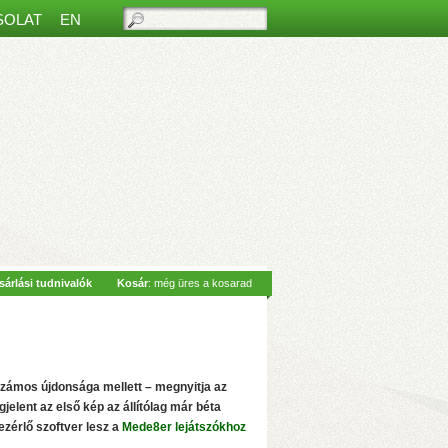
SOLAT
EN
ős beltéri monitorral
– Hívásfogadás
sárlási tudnivalók
Kosár
: még üres a kosarad
 Siri hangvezérlés
– 2-vezetékes
az
zámos újdonsága mellett – megnyitja az
jelent az első kép az állítólag már béta
ezérlő szoftver lesz a
Mede8er lejátszókhoz